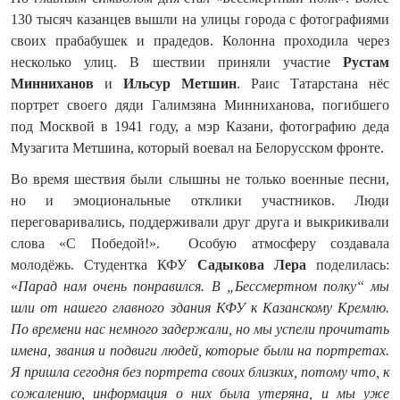
130 тысяч казанцев вышли на улицы города с фотографиями
своих прабабушек и прадедов. Колонна проходила через
несколько улиц. В шествии приняли участие
Рустам
Минниханов
и
Ильсур Метшин
. Раис Татарстана нёс
портрет своего дяди Галимзяна Минниханова, погибшего
под Москвой в 1941 году, а мэр Казани, фотографию деда
Музагита Метшина, который воевал на Белорусском фронте.
Во время шествия были слышны не только военные песни,
но и эмоциональные отклики участников. Люди
переговаривались, поддерживали друг друга и выкрикивали
слова «С Победой!». Особую атмосферу создавала
молодёжь. Студентка КФУ
Садыкова Лера
поделилась:
«
Парад нам очень понравился. В „Бессмертном полку“ мы
шли от нашего главного здания КФУ к Казанскому Кремлю.
По времени нас немного задержали, но мы успели прочитать
имена, звания и подвиги людей, которые были на портретах.
Я пришла сегодня без портрета своих близких, потому что, к
сожалению, информация о них была утеряна, и мы уже