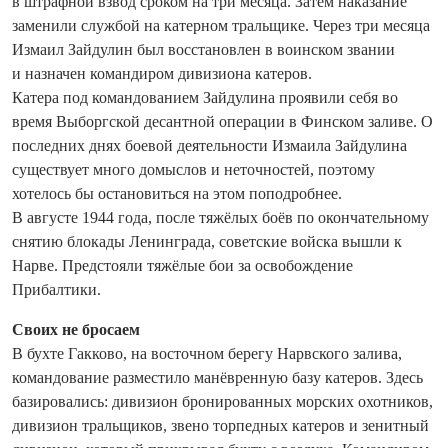
в штрафной взвод сроком на три месяца. Затем наказание
заменили службой на катерном тральщике. Через три месяца
Измаил Зайдулин был восстановлен в воинском звании
и назначен командиром дивизиона катеров.
Катера под командованием Зай­дулина проявили себя во
время Выборгской десантной операции в Финском заливе. О
последних днях боевой деятельности Измаила Зайдулина
существует много домыслов и неточностей, поэтому
хотелось бы остановиться на этом поподробнее.
В августе 1944 года, после тяжёлых боёв по окончательному
снятию блокады Ленинграда, советские войска вышли к
Нарве. Предстояли тяжёлые бои за освобождение
Прибалтики.
Своих не бросаем
В бухте Гакково, на восточном берегу Нарвского залива,
командование разместило манёвренную базу катеров. Здесь
базировались: дивизион бронированных морских охотников,
дивизион тральщиков, звено торпедных катеров и зенитный