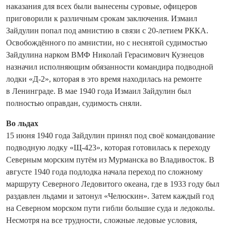
наказания для всех были вынесены суровые, офицеров
приговорили к различным срокам заключения. Измаил
Зайдулин попал под амнистию в связи с 20-летием РККА.
Освобождённого по амнистии, но с неснятой судимостью
Зай­дулина нарком ВМФ Николай Герасимович Кузнецов
назначил исполняющим обязанности командира подводной
лодки «Д-2», которая в это время находилась на ремонте
в Ленинграде. В мае 1940 года Измаил Зайдулин был
полностью оправдан, судимость сняли.
Во льдах
15 июня 1940 года Зайдулин принял под своё командование
подводную лодку «Щ-423», которая готовилась к переходу
Северным морским путём из Мурманска во Владивосток. В
августе 1940 года подлодка начала переход по сложному
маршруту Северного Ледовитого океана, где в 1933 году был
раздавлен льдами и затонул «Челюскин». Затем каждый год
на Северном морском пути гибли большие суда и ледоколы.
Несмотря на все трудности, сложные ледовые условия,