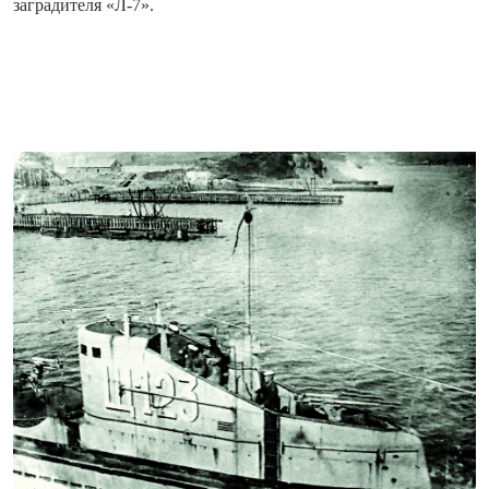
заградителя «Л-7».