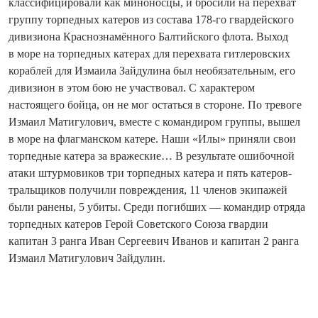
классифицировали как миноносцы, и бросили на перехват
группу торпедных катеров из состава 178‑го гвардейского
дивизиона Красно­знамённого Балтийского флота. Выход
в море на торпедных катерах для перехвата гитлеровских
кораблей для Измаила Зайдулина был необязательным, его
дивизион в этом бою не участвовал. С характером
настоящего бойца, он не мог остаться в стороне. По тревоге
Измаил Матигулович, вместе с командиром группы, вышел
в море на флагманском катере. Наши «Илы» приняли свои
торпедные катера за вражеские… В результате ошибочной
атаки штурмовиков три торпедных катера и пять катеров-
тральщиков получили повреждения, 11 членов экипажей
были ранены, 5 убиты. Среди погибших — командир ­отряда
торпедных катеров Герой Советского Союза гвардии
капитан 3 ранга Иван Сергеевич Иванов и капитан 2 ранга
Измаил Матигулович Зайдулин.