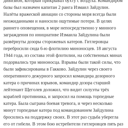
дивизион, который прикрывал бухту с воздуха. Командиром
базы был назначен капитан 2 ранга Измаил Зайдулин.
Налёты вражеской авиации со стороны моря всегда были
неожиданными и наносили ощутимые потери. В целях
раннего оповещения, в море непосредственно у минного
заграждения по инициативе Измаила Зайдулина были
развёрнуты дозоры сторожевых катеров. Гитлеровцы
перебросили сюда 6-ю флотилию миноносцев. 18 августа
1944 года, из состава этой флотилии, на собственных минах
подорвались три миноносца. Взрывы были такой силы, что
были зафиксированы в Гакково. Зайдулин через своего
оперативного дежурного запросил командира дозорного
катера о причинах взрывов, командир дозора старший
лейтенант Щеголев доложил, что видит силуэты трёх
кораблей противника, и запросил на помощь торпедные
катера. Была сыграна боевая тревога, и через несколько
минут торпедные катера под командованием Зайдулина
бросились на поддержку своих. В этот раз судьба уберегла
его от гибели. В этом бою истребители гитлеровцев пять раз