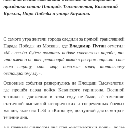
праздника стали Площадь Тысячелетия, Казанский
Кремль, Парк Победы и улица Баумана.
С самого утра жители города следили за прямой трансляцией
Парада Победы из Москвы, где
Владимир Путин
отметил:
«
Мы всегда будем помнить подвиг советского народа, то,
что именно он внёс решающий вклад в разгром нацизма, спас
свою страну, спас мир, положил конец тотальному
беспощадному злу
».
Основные события развернулись на Площади Тысячелетия,
где прошёл парад войск Казанского гарнизона. Военной
техники в движении в этом году не было, её заменили
статичной выставкой исторических и современных боевых
машин, включая Т-34 и «Катюшу», доступной для осмотра в
течение дня.
Но главным символом дня стал «Бессмертный полк». Более