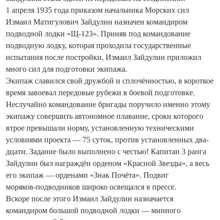
1 апреля 1935 года приказом начальника Морских сил
Измаил Матигулович Зайдулин назначен командиром
подводной лодки «Щ-123». Приняв под командование
подводную лодку, которая проходила государственные
испытания после постройки, Измаил Зайдулин приложил
много сил для подготовки экипажа.
Экипаж славился свой дружбой и сплочённостью, в короткое
время завоевал передовые рубежи в боевой подготовке.
Неслучайно командование бригады поручило именно этому
экипажу совершить автономное плавание, сроки которого
втрое превышали норму, установленную техническими
условиями проекта — 75 су­ток, против установленных два­
дцати. Задание было выполнено с честью! Капитан 3 ранга
Зай­дулин был награждён орденом «Красной Звезды», а весь
его экипаж — орденами «Знак Почёта». Подвиг
моряков‑подводников широко освещался в прессе.
Вскоре после этого Измаил Зай­дулин назначается
командиром большой подводной лодки — минного