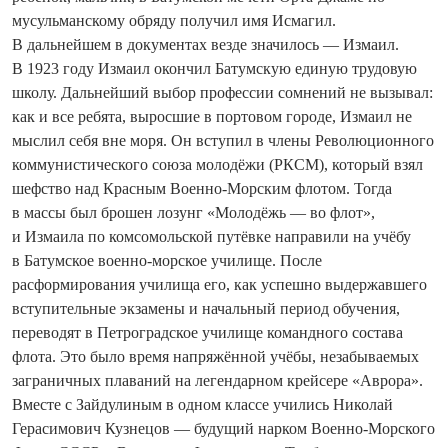
мусульманскому обряду получил имя Исмагил.
В дальнейшем в документах везде значилось — Измаил.
В 1923 году Измаил окончил Батумскую единую трудовую
школу. Дальнейший выбор профессии сомнений не вызывал:
как и все ребята, выросшие в портовом городе, Измаил не
мыслил себя вне моря. Он вступил в члены Революционного
коммунистического союза молодёжи (РКСМ), который взял
шефство над Красным Военно-Морским флотом. Тогда
в массы был брошен лозунг «Молодёжь — во флот»,
и Измаила по комсомольской путёвке направили на учёбу
в Батумское военно-морское училище. После
расформирования училища его, как успешно выдержавшего
вступительные экзамены и начальный период обучения,
переводят в Петроградское училище командного состава
флота. Это было время напряжённой учёбы, незабываемых
заграничных плаваний на легендарном крейсере «Аврора».
Вместе с Зайдулиным в одном классе учились Николай
Герасимович Кузнецов — будущий нарком Военно-Морского