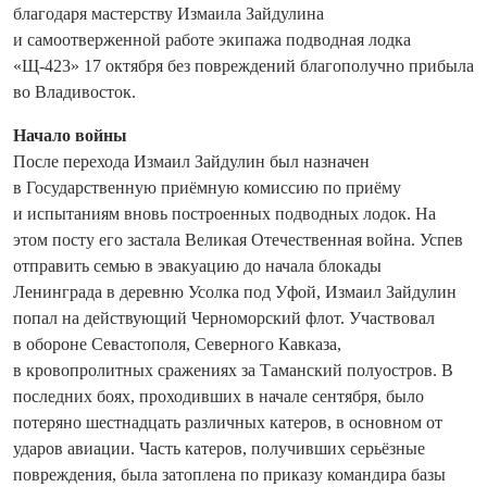
благодаря мастерству Измаила Зайдулина
и самоотверженной работе экипажа подводная лодка
«Щ-423» 17 октября без повреждений благополучно прибыла
во Владивосток.
Начало войны
После перехода Измаил Зай­дулин был назначен
в Государственную приёмную комиссию по приёму
и испытаниям вновь построенных подводных лодок. На
этом посту его застала Великая Отечественная война. Успев
отправить семью в эвакуацию до начала блокады
Ленинграда в деревню Усолка под Уфой, Измаил Зай­дулин
попал на действующий Черноморский флот. Участвовал
в обороне Севастополя, Северного Кавказа,
в кровопролитных сражениях за Таманский полуостров. В
последних боях, проходивших в начале сентября, было
потеряно шестнадцать различных катеров, в основном от
ударов авиации. Часть катеров, получивших ­серьёзные
повреждения, была затоплена по приказу командира базы