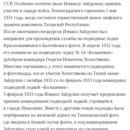
ССР. Особенно почётно было Измаилу Зайдулину принять
участие в параде ­войск Ленинградского гарнизона 1 мая
1931 года, когда состоялся торжественный вынос шефского
знамени комсомола Татарской Респуб­лики.
После окончания спецкурсов Измаил Зайдулин был
направлен для прохождения службы на подводные лодки
Краснознамённого Балтийского флота. В апреле 1932 года
его назначили на подводную лодку № 14 «Большевик»
дублёром командира Георгия Никитича Холостякова.
Многому научившись у этого знаменитого подводника
и флотоводца, после убытия Холостякова на Тихий океан
Зайдулин с октября 1932-го по февраль 1933 года командовал
подводной лодкой «Большевик».
5 февраля 1933 года Измаил Зайдулин получает предписание
принять командование подводной лодкой, строящейся
в городе Николаеве. Вместе с другими новая подлодка была
переброшена по железной дороге на Тихоокеанский флот,
где введена в боевой состав флота, и под командованием
Зай­дулина стала одной из передовых на соединении.