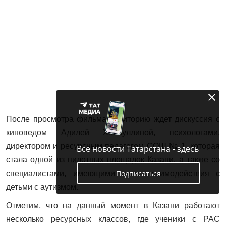
После просмотра фильма аудиторию ждет дискуссия с
киноведом Адилей Хайбуллиной, психологами,
директором и ресурсным педагогом СОШ № 1, которая
Все новости Татарстана - здесь
стала одной из пилотных площадок Казани, а также со
Подписаться
специалистами, имеющими опыт взаимодействия с
детьми с аутизмом.
Отметим, что на данный момент в Казани работают
несколько ресурсных классов, где ученики с РАС