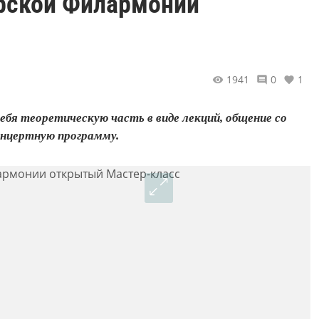
арской Филармонии
1941
0
1
бя теоретическую часть в виде лекций, общение со
онцертную программу.