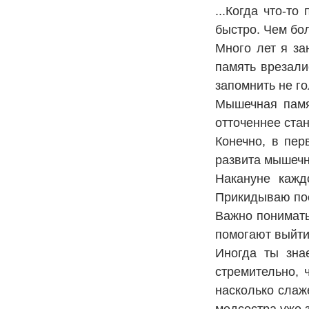
...Когда что-т
быстро. Чем бо
Много лет я за
память врезали
запомнить не г
Мышечная памя
отточеннее ста
Конечно, в пер
развита мышечн
Накануне кажд
Прикидываю пос
Важно понимать
помогают выйти
Иногда ты зна
стремительно, 
насколько слаж