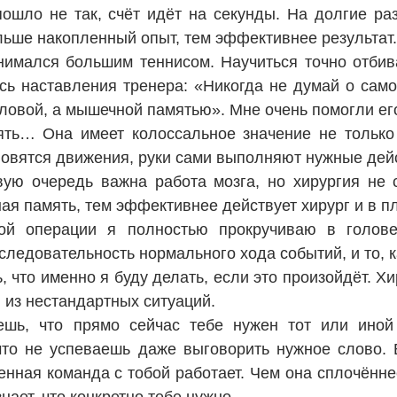
о пошло не так, счёт идёт на секунды. На долгие 
льше накопленный опыт, тем эффективнее результат
нимался большим теннисом. Научиться точно отбив
сь наставления тренера: «Никогда не думай о сам
оловой, а мышечной памятью». Мне очень помогли ег
ть… Она имеет колоссальное значение не только 
новятся движения, руки сами выполняют нужные дей
вую очередь важна работа мозга, но хирургия не
ая память, тем эффективнее действует хирург и в пл
ой операции я полностью прокручиваю в голове
ледовательность нормального хода событий, и то, к
, что именно я буду делать, если это произойдёт. Х
 из нестандартных ситуаций.
ешь, что прямо сейчас тебе нужен тот или иной 
что не успеваешь даже выговорить нужное слово.
енная команда с тобой работает. Чем она сплочённее