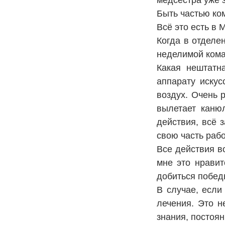
медсестра уже з
Быть частью ком
Всё это есть в 
Когда в отделе
неделимой ком
Какая нештатн
аппарату искус
воздух. Очень 
вылетает каню
действия, всё 
свою часть рабо
Все действия в
мне это нравит
добиться победы
В случае, если
лечения. Это н
знания, постоя