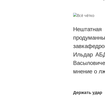
Нештатная 
продуманн
завкафедрой
Ильдар АБД
Васыловиче
мнение о лж
Держать удар