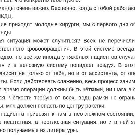
нает, что конкретно тебе нужно.
анды очень важно. Бесценно, когда с тобой работают
МКДЦ.
ние приходят молодые хирурги, мы с первого дня о
анды.
ая ситуация может случиться? Всех не перечисл
ственного кровообращения. В этой системе всегда
редко, но всё же иногда у тяжёлых пациентов случ
ля и в венозную систему попадает воздух. В эт
зависит не только от тебя, но и от ассистента, от 
ты. Если действовать слаженно, весь процесс занима
о время операции должны быть чёткими, ни шага в с
ся. Чёткости требую от всех, ведь рамки не огран
, мяч должен попасть по центру ракетки.
 пациента привозят к нам в неотложном состоянии
е нештатная, а неотложная ситуация, но и в ней 
нно получаемые из литературы.