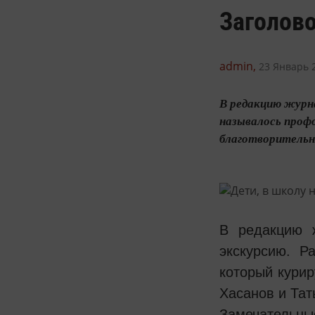
Заголово
admin,
23 Январь 2
В редакцию журна
называлось проф
благотворительн
В редакцию 
экскурсию. Р
который кури
Хасанов и Тат
Замечательны