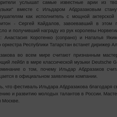
рители услышат самые известные арии из твор
узыки" вместе с Ильдаром Абдразаковым стану
лушателям как исполнитель с мощной актерской 
ритон - Сергей Кайдалов, завоевавший в этом 
сло и получивший награду из рук королевы Норвег
: Анастасия Коротенко (сопрано) и Наталья Яким
 оркестра Республики Татарстан встанет дирижер А
закова во всем мире считают признанным масте
щий лейбл в мире классической музыки Deutsche G
оминание о том, почему Ильдар Абдразаков счит
бщается в официальном заявлении компании.
ть, что фестиваль Ильдара Абдразакова благодаря 
ению и развитию молодых талантов в России. Масте
и Москве.