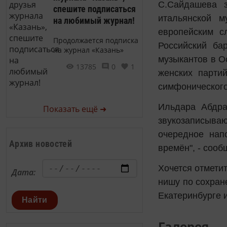
С.Сайдашева з
спешите подписаться
итальянской м
на любимый журнал!
европейским с
Продолжается подписка
Российский ба
на журнал «Казань»
музыкантов в О
13785
0
1
женских партий
симфонического
Ильдара Абдра
Показать ещё ➜
звукозаписываю
очередное нап
Архив новостей
времён", - соо
Хочется отмети
Дата:
нишу по сохран
Екатеринбурге 
Найти
Галерея