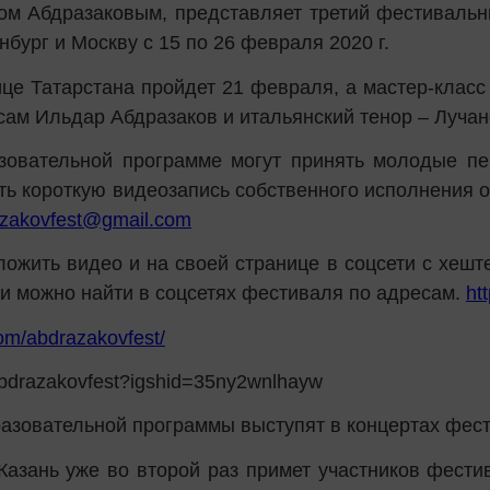
м Абдразаковым, представляет третий фестивальн
нбург и Москву с 15 по 26 февраля 2020 г.
ице Татарстана пройдет 21 февраля, а мастер-класс
сам Ильдар Абдразаков и итальянский тенор – Лучан
зовательной программе могут принять молодые пе
ь короткую видеозапись собственного исполнения о
zakovfest@gmail.com
ложить видео и на своей странице в соцсети с хешт
ки можно найти в соцсетях фестиваля по адресам.
ht
m/abdrazakovfest/
bdrazakovfest?igshid=35ny2wnlhayw
азовательной программы выступят в концертах фес
Казань уже во второй раз примет участников фест