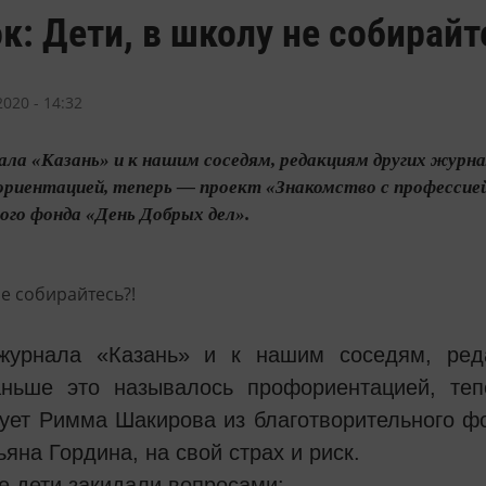
к: Дети, в школу не собирайт
020 - 14:32
ла «Казань» и к нашим соседям, редакциям других журна
ориентацией, теперь — проект «Знакомство с профессие
ого фонда «День Добрых дел».
журнала «Казань» и к нашим соседям, ред
аньше это называлось профориентацией, те
рует Римма Шакирова из благотворительного ф
ьяна Гордина, на свой страх и риск.
е дети закидали вопросами: