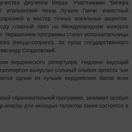
чества Джузеппе Верди. Участниками "Вечера
т итальянский тенор Лучано Ганчи, известный
харизмой и мастер точных вокальных акцентов.
году главный приз на Международном конкурсе
ии. Украшением программы станут исполнительницы
ова (меццо-сопрано). За пульт государственного
лександр Сладковский.
ром вердиевского репертуара. Недавно ведущий
rammophon выпустил сольный альбом артиста "как
ается одним из лучших вердиевских басов всех
своей образовательной программе, занимает особую
р-классы для молодых талантов также состоятся в