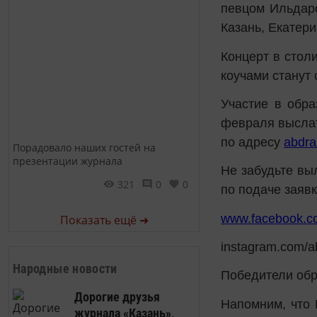
певцом Ильдаро
Казань, Екатери
Концерт в стол
коучами станут 
Участие в обра
февраля выслат
по адресу
abdra
Порадовало наших гостей на
презентации журнала
Не забудьте вы
321
0
0
по подаче заяв
www.facebook.co
Показать ещё ➜
instagram.com/a
Народные новости
Победители обр
Дорогие друзья
Напомним, что 
журнала «Казань»,