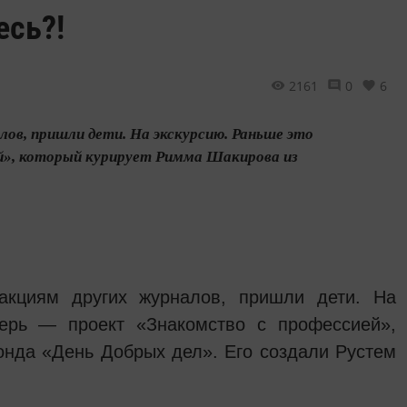
есь?!
2161
0
6
лов, пришли дети. На экскурсию. Раньше это
й», который курирует Римма Шакирова из
акциям других журналов, пришли дети. На
перь — проект «Знакомство с профессией»,
онда «День Добрых дел». Его создали Рустем