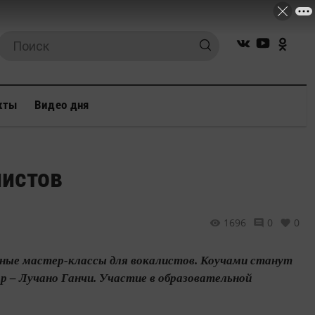
кты
Видео дня
листов
1696
0
0
тные мастер-классы для вокалистов. Коучами станут
р – Лучано Ганчи. Участие в образовательной