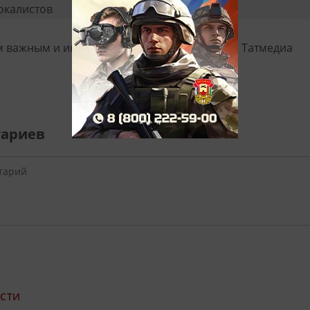
м важным и интересным в
Telegram-канале
Татмедиа
тариев
ОСТИ