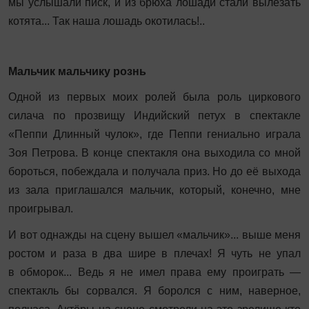
мы услышали писк, и из брюха лошади стали вылезать
котята... Так наша лошадь окотилась!..
Мальчик мальчику рознь
Одной из первых моих ролей была роль циркового
силача по прозвищу Индийский петух в спектакле
«Пеппи Длинный чулок», где Пеппи гениально играла
Зоя Петрова. В конце спектакля она выходила со мной
бороться, побеждала и получала приз. Но до её выхода
из зала приглашался мальчик, который, конечно, мне
проигрывал.
И вот однажды на сцену вышел «мальчик»... выше меня
ростом и раза в два шире в плечах! Я чуть не упал
в обморок... Ведь я не имел права ему проиграть —
спектакль бы сорвался. Я боролся с ним, наверное,