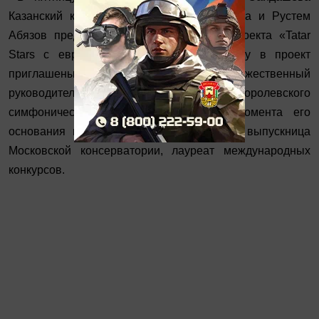
Казанский камерный оркестр La Primavera и Рустем
Абязов представят новых участников проекта «Tatar
Stars с европейских сцен». В этом году в проект
приглашены Олег Решёткин – художественный
руководитель и главный дирижёр Королевского
симфонического оркестра Марокко с момента его
основания и скрипачка Галия Жарова - выпускница
Московской консерватории, лауреат международных
конкурсов.