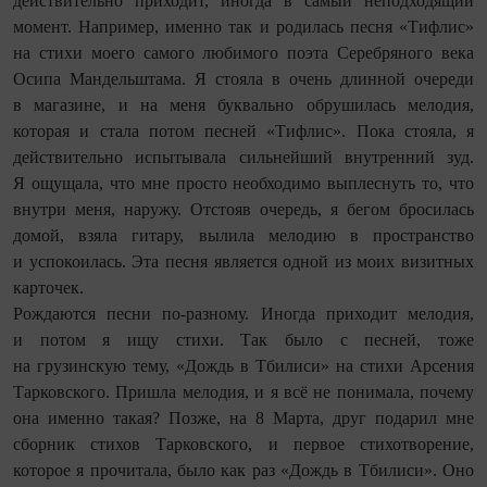
действительно приходит, иногда в самый неподходящий
момент. Например, именно так и родилась песня «Тифлис»
на стихи моего самого любимого поэта Серебряного века
Осипа Мандельштама. Я стояла в очень длинной очереди
в магазине, и на меня буквально обрушилась мелодия,
которая и стала потом песней «Тифлис». Пока стояла, я
действительно испытывала сильнейший внутренний зуд.
Я ощущала, что мне просто необходимо выплеснуть то, что
внутри меня, наружу. Отстояв очередь, я бегом бросилась
домой, взяла гитару, вылила мелодию в пространство
и успокоилась. Эта песня является одной из моих визитных
карточек.
Рождаются песни по-разному. Иногда приходит мелодия,
и потом я ищу стихи. Так было с песней, тоже
на грузинскую тему, «Дождь в Тбилиси» на стихи Арсения
Тарковского. Пришла мелодия, и я всё не понимала, почему
она именно такая? Позже, на 8 Марта, друг подарил мне
сборник стихов Тарковского, и первое стихотворение,
которое я прочитала, было как раз «Дождь в Тбилиси». Оно