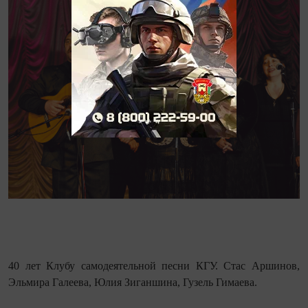
40 лет Клубу самодеятельной песни КГУ. Стас Аршинов,
Эльмира Галеева, Юлия Зиганшина, Гузель Гимаева.