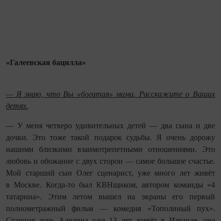
«Галеевская бацилла»
— Я знаю, что Вы «богатая» мама. Расскажите о Ваших
детях.
— У меня четверо удивительных детей — два сына и две
дочки. Это тоже такой подарок судьбы. Я очень дорожу
нашими близкими взаимотрепетными отношениями. Это
любовь и обожание с двух сторон — самое большое счастье.
Мой старший сын Олег сценарист, уже много лет живёт
в Москве. Когда‑то был КВНщиком, автором команды «4
татарина». Этим летом вышел на экраны его первый
полнометражный фильм — комедия «Тополиный пух».
Старшая дочь Аделина уже 13 лет живёт в Израиле, она