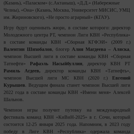
(Казань), «Паласком» (с.Актаныш), «Д.Д.» (Набережные
Челны), «Она» (Казань, Москва, Университет МИСИС, УМЦ
им. Жириновского), «Не просто аграрный» (КГАУ).
Игру будут оценивать жюри, в составе которого: директор
Молодежного центра РТ, чемпион Лиги КВН «Республика»
в составе команды КВН «Сборная КГФЭИ» (2009 г.)
Валентин Шихобалов
, блогер
Алия Магдеева – Аляска
,
чемпион Высшей лиги в составе команды КВН «Сборная
Татнефти»
Рафаэль Насыйбуллин
, директор КВН РТ
Рамиль Агдеев,
директор команды КВН «Татнефть»,
чемпион Высшей лиги МС КВН (2020 г.)
Евгений
Курышев
. Ведущим финала станет чемпион Высшей лиги
2022 года в составе команды КВН «Имени меня» Алексей
Шальнов.
Чемпион игры получит путевку на международный
фестиваль команд КВН «КиВиН-2025» в г. Сочи, который
состоится 12-25 января 2025 года. Напомним, в 2023 году
победу в Лиге КВН «Республика»
одержала команда