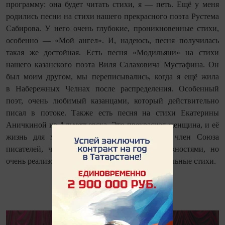
программу: она будет читать стихи, я — петь. Ещё у меня
родились песни на стихи нашего прекрасного поэта Рустема
Сабирова. У него очень глубокие, проникновенные стихи,
особенно — «Мой ангел». И, надеюсь, песня получилась
такая же достойная. Есть песня «Модильяни» на стихи
нашего казанского поэта Виля Салаховича Мустафина. Он
был моим другом, мы переписывались, когда я ещё жила
в Набережных Челнах после распределения. Особенный
поэт, очень любимый казанцами, который действительно
писал в потоке. Также есть песня на стихи Екатерины
Аничкиной из Альметьевска. Это прекрасная женщина, и её
жизнь для многих служит примером. Она член Союза
писателей, человек с ограниченными возможностями, но
очень реализованная, активная, пишет замечательные стихи.