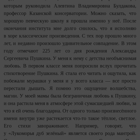
которым руководила Алевтина Владимировна Булдакова,
профессор Казанской консерватории. Можно сказать, что
хорошую певческую школу я прошла именно у неё. После
окончания института мне долго снилось, что я исполняю
в хоре классические произведения. С тех пор прошло много
лет, и недавно произошло удивительное совпадение. В этом
году отмечают 225 лет со дня рождения Александра
Сергеевича Пушкина. У меня к нему с детства необъяснимая
любовь. В первом классе меня попросили вслух прочитать
стихотворение Пушкина. Я стала его читать и ощутила, как
побежали мурашки у меня и у всего класса — все просто
перестали дышать. Я помню это ощущение волшебства,
магии. У моей мамы была безграничная любовь к Пушкину,
и она растила меня в атмосфере этой сума­сшедшей любви, за
что я ей очень благодарна. От одного только произнесённого
имени внутри уже растекается что-то такое тёплое, светлое.
Его стихи завораживают. Например, говорят, что
у «Лукоморья дуб зелёный» является своего рода мантрой.