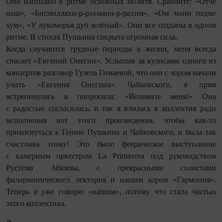
Оно написано в ритме основных молитв. Сравните: «Отче
наш», «Бисмилляхи‑р-рахмани‑р-рахим», «Ом мани падме
хум», «У лукоморья дуб зелёный». Они все созданы в одном
ритме. В стихах Пушкина сокрыта огромная сила.
Когда случаются трудные периоды в жизни, меня всегда
спасает «Евгений Онегин». Услышав за кулисами одного из
концертов разговор Гузель Гимаевой, что они с хором начали
учить «Евгения Онегина» Чайковского, я прям
встрепенулась и попросила: «Возьмите меня!» Она
с радостью согласилась, и так я влилась в коллектив ради
исполнения вот этого произведения, чтобы как-то
прикоснуться к Гению Пушкина и Чайковского, и была так
счастлива этому! Это было феерическое выступление
с камерным оркестром La Primavera под руководством
Рустема Абязова, с прекрасными солистами
филармонического лектория и нашим хором «Гармония».
Теперь я уже говорю «нашим», потому что стала частью
этого коллектива.