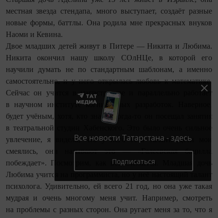
местная звезда стендапа, много выступает, создаёт разные
новые формы, баттлы. Она родила мне прекрасных внуков
Наоми и Кевина.
Двое младших детей живут в Питере — Никита и Любима.
Никита окончил нашу школу СОлНЦе, в которой его
научили думать не по стандартным шаб­лонам, а именно
самостоятельно, и у него открылась любовь к математике.
Сейчас он учится в магистратуре и параллельно работает
в научном институте когнитивных разработок. Наверное,
будет учёным, хотя, кто знает. Когда-то он посещал занятия
в театральной студии Хабенского. Это было очень сильное
Все новости Татарстана - здесь
увлечение, я видела, что у него есть талант. Дети мои
смеялись, они называют это — «Галеевская бацилла
Подписаться
побеждает». Посмотрим, как всё сложится. Младшая дочь
Любима учится на программиста, но у неё настоящий талант
психолога. Удивительно, ей всего 21 год, но она уже такая
мудрая и очень многому меня учит. Например, смотреть
на проблемы с разных сторон. Она ругает меня за то, что я