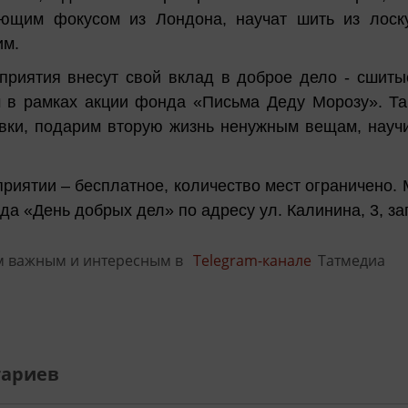
ающим фокусом из Лондона, научат шить из лоск
им.
приятия внесут свой вклад в доброе дело - сшиты
 в рамках акции фонда «Письма Деду Морозу». Та
вки, подарим вторую жизнь ненужным вещам, науч
риятии – бесплатное, количество мест ограничено. 
а «День добрых дел» по адресу ул. Калинина, 3, запи
м важным и интересным в
Telegram-канале
Татмедиа
тариев