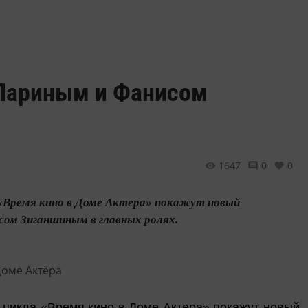
 Лариным и Фанисом
1647
0
0
а «Время кино в Доме Актера» покажут новый
ом Зиганшиным в главных ролях.
х цикла «Время кино в Доме Актера» покажут новый