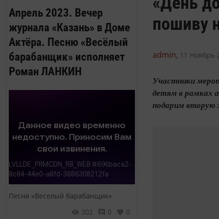
«День до
Апрель 2023. Вечер
пошиву 
журнала «Казань» в Доме
Актёра. Песню «Весёлый
admin,
барабанщик» исполняет
11 Ноябрь 2
Роман ЛАНКИН
Участники меропр
детям в рамках а
подарим вторую 
Песня «Веселый барабанщик»
302
0
0