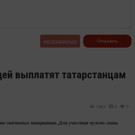
Авторизоваться
Отправить
дей выплатят татарстанцам
»
1483
0
0
но значимых инициатив. Для участия нужно лишь