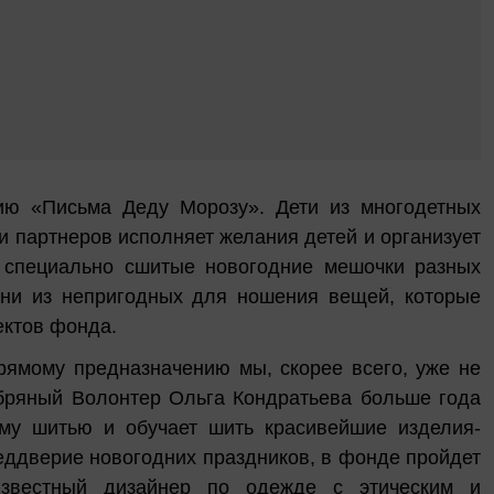
ию «Письма Деду Морозу». Дети из многодетных
 партнеров исполняет желания детей и организует
т специально сшитые новогодние мешочки разных
ани из непригодных для ношения вещей, которые
ектов фонда.
рямому предназначению мы, скорее всего, уже не
ебряный Волонтер Ольга Кондратьева больше года
ому шитью и обучает шить красивейшие изделия-
реддверие новогодних праздников, в фонде пройдет
известный дизайнер по одежде с этическим и