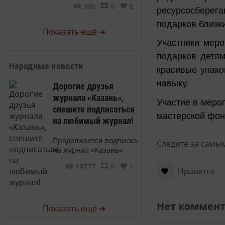
305
0
0
ресурсосберег
подарков близк
Показать ещё ➜
Участники меро
подарков детям
Народные новости
красивые упако
навыку.
Дорогие друзья
журнала «Казань»,
Участие в мероп
спешите подписаться
мастерской фонд
на любимый журнал!
Продолжается подписка
Следите за самы
на журнал «Казань»
13777
0
1
Нравится
Нет коммен
Показать ещё ➜