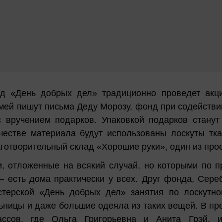
д «День добрых дел» традиционно проведет акц
ей пишут письма Деду Морозу, фонд при содействии
с вручением подарков. Упаковкой подарков стану
честве материала будут использованы лоскуты тк
аготворительный склад «Хорошие руки», один из про
 отложенные на всякий случай, но которыми по п
– есть дома практически у всех. Друг фонда, Сер
стерской «День добрых дел» занятия по лоскутн
льницы и даже большие одеяла из таких вещей. В п
ассов, где Ольга Григорьевна и Анита Грэй, 