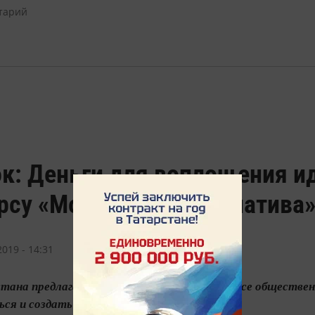
к: Деньги для воплощения и
рсу «Моя первая инициатива
019 - 14:31
ана предлагают принять участие в конкурсе обществен
ся и создать свою инициативу.