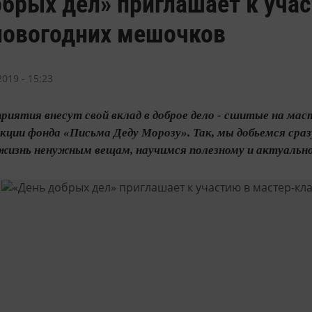
брых дел» приглашает к учас
новогодних мешочков
019 - 15:23
иятия внесут свой вклад в доброе дело - сшитые на маст
кции фонда «Письма Деду Морозу». Так, мы добьемся сраз
жизнь ненужным вещам, научимся полезному и актуально