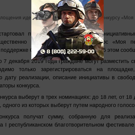
стартовал проект, который позволит инициативн
щественно значимых проектов. Конкурс «Моя п
 поддержке Общественной палаты РТ. Об этом сообщ
о 7 декабря 2019 года граждане могут разместить с
одимо только зарегистрироваться на площадке
ю дату реализации, описание инициативы в свобо
аторы конкурса.
курса выберут в трех номинациях: до 18 лет, от 18 
 одного из которых выберут путем народного голосо
онкурса получат сумму, собранную для реализ
а I республиканском благотворительном фестивале