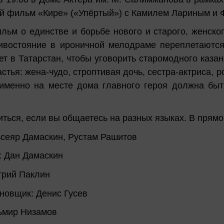
 фильм «Кире» («Упёртый») с Камилем Лариным и 
ильм о единстве и борьбе нового и старого, женског
ивостояние в ироничной мелодраме переплетаются 
ет в Татарстан, чтобы уговорить старомодного казан
астья: жена-чудо, строптивая дочь, сестра-актриса, 
именно на месте дома главного героя должна быть
иться, если вы общаетесь на разных языках. В прям
сеяр Дамаскин, Рустам Рашитов
: Дан Дамаскин
трий Паклин
новщик: Денис Гусев
ьмир Низамов