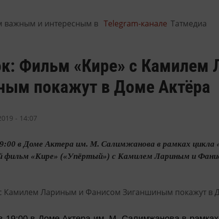
м важным и интересным в
Telegram-канале
Татмедиа
ок: Фильм «Кире» с Камилем
ным покажут в Доме Актёра
019 - 14:07
 19:00 в Доме Актера им. М. Салимжанова в рамках цикл
фильм «Кире» («Упёртый») с Камилем Лариным и Фанис
 в 19:00 в Доме Актера им. М. Салимжанова в рамка