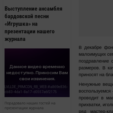
Выступление ансамбля
бардовской песни
«Игрушка» на
презентации нашего
журнала
В декабре фон
малоимущих сем
поздравление 
размеров. В ка
приносят на бл
Ненужные вещи,
воспользуемся 
проводит в ма
Порадовало наших гостей на
прихватки, иго
презентации журнала
ряд мастер-кл