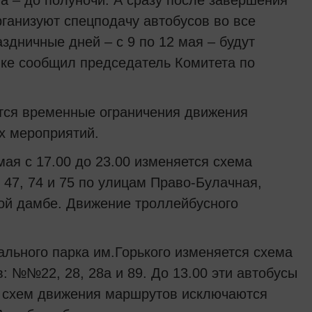
а – до полуночи. А сразу после завершения
рганизуют спецподачу автобусов во все
здничные дней – с 9 по 12 мая – будут
ике сообщил председатель Комитета по
ятся временные ограничения движения
х мероприятий.
 мая с 17.00 до 23.00 изменяется схема
 47, 74 и 75 по улицам Право-Булачная,
ой дамбе. Движение троллейбусного
льного парка им.Горького изменяется схема
 №№22, 28, 28а и 89. До 13.00 эти автобусы
з схем движения маршрутов исключаются