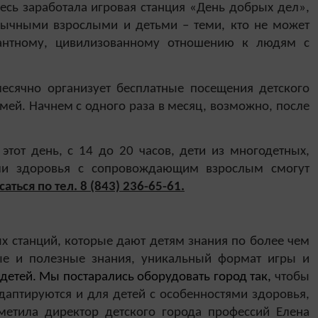
сь заработала игровая станция «День добрых дел»,
бычными взрослыми и детьми – теми, кто не может
ерантному, цивилизованному отношению к людям с
есячно организует бесплатные посещения детского
мей. Начнем с одного раза в месяц, возможно, после
этот день, с 14 до 20 часов, дети из многодетных,
ми здоровья с сопровождающим взрослым смогут
ться по тел. 8 (843) 236-65-61.
х станций, которые дают детям знания по более чем
ые и полезные знания, уникальный формат игры и
етей. Мы постарались оборудовать город так,
чтобы
аптируются и для детей с особенностями здоровья,
етила директор детского города профессий Елена