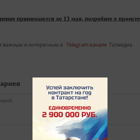
щение принимаются до 13 мая, подробнее о проекте 
м важным и интересным в
Telegram-канале
Татмедиа
тариев