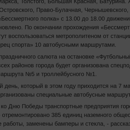
аркса, Толстого, Большая Красная, Батурина. 
Островского, Право-Булачная, Чернышевского,
Бессмертного полка» с 13.00 до 18.00 движен
новлено. По окончании прохождения «Бессмерт
гут воспользоваться метрополитеном от станци
рец спорта» 10 автобусными маршрутами.
праздничного салюта на остановке «Футбольны
сех районов города будет организована спецпо
маршрута №5 и троллейбусного №1.
й день, который в этом году приходится на 7 м
 организованы специальные автобусные маршру
ко Дню Победы транспортные предприятия горо
о отремонтировано 385 единиц наземного обще
 работы, заменены бамперы и стекла, - рассказ