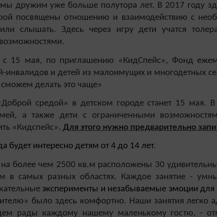
мы дружим уже больше полутора лет. В 2017 году зде
орой посвящены отношению и взаимодействию с нео
 или слышать. Здесь через игру дети учатся тол
возможностями.
я с 15 мая, по приглашению «КидСпейс», Фонд ежем
й-инвалидов и детей из малоимущих и многодетных се
 сможем делать это чаще»
Доброй средой» в детском городе станет 15 мая. В 
мей, а также дети с ограниченными возможностя
ить «Кидспейс».
Для этого нужно предварительно записа
а будет интересно детям от 4 до 14 лет
.
на более чем 2500 кв.м расположены 30 удивительны
м в самых разных областях. Каждое занятие - умн
екательные
эксперименты и незабываемые эмоции для д
ителю» было здесь комфортно. Наши занятия легко ад
ем рады каждому нашему маленькому гостю, - отм