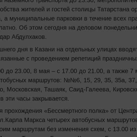
 наземного транспорта до 23.30, метрополитен
обства жителей и гостей столицы Татарстана о
, а муниципальные парковки в течение всех пра
латно. Об этом сегодня на деловом понедельн
дар Абдулхаков.
шнего дня в Казани на отдельных улицах ввод
вязанные с проведением репетиций праздничны
0 до 23.00, 8 мая – с 17.00 до 21.00, а также 7
тобусных маршрутов: №№6, 15, 29, 35, 35а, 37,
, Московская, Ташаяк, Саид-Галеева, Кировск
 эти часы закрывается.
я прохождения «Бессмертного полка» от Центра
л.Карла Маркса четырех автобусных маршрутов:
оим маршрутам без изменения схем, с 13.00 и