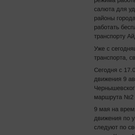
режима работы
салюта для уд
районы города
работать бесп
транспорту Ай
Уже с сегодня
транспорта, с
Сегодня с 17.0
движения 9 ав
Чернышевского
маршрута №2 в
9 мая на врем
движения по у
следуют по св