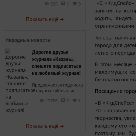
«С «КидСпейс» 
325
0
0
занятия на кот
Показать ещё ➜
ходить, видеть
ограниченными 
Теперь, начина
Народные новости
города для дете
Дорогие друзья
летнего периода
журнала «Казань»,
В этом месяце «
спешите подписаться
малоимущих се
на любимый журнал!
бесплатно посет
Продолжается подписка
на журнал «Казань»
Посещение город
13786
0
1
«В «КидСпейсе» 
70 направления
творчества, увл
Показать ещё ➜
каждому его «ж
поэтому мы буд