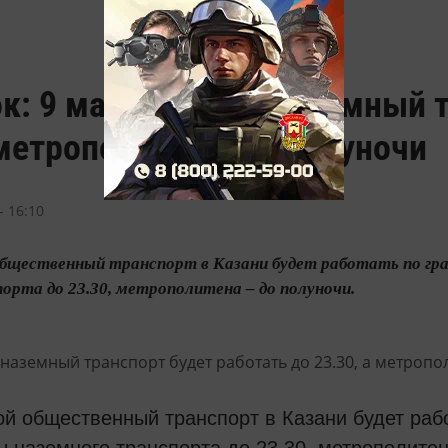
к: 9 мая в Казани наземный 
 метрополитен – до полуночи
- 16:10
 общественный транспорт в Казани будет работать по гр
орта до 23.30, метрополитена – до полуночи.
ой общественный транспорт в Казани будет раб