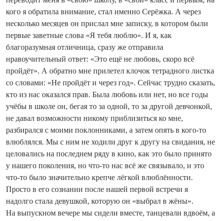
кого я обратила внимание, стал именно Серёжка. А через
несколько месяцев он прислал мне записку, в котором были
первые заветные слова «Я тебя люблю». И я, как
благоразумная отличница, сразу же отправила
нравоучительный ответ: «Это ещё не любовь, скоро всё
пройдёт». А обратно мне прилетел клочок тетрадного листка
со словами: «Не пройдёт и через год». Сейчас трудно сказать,
кто из нас оказался прав. Была любовь или нет, но все годы
учёбы в школе он, бегая то за одной, то за другой девчонкой,
не давал возможности никому приблизиться ко мне,
разбирался с моими поклонниками, а затем опять в кого-то
влюблялся. Мы с ним не ходили друг к другу на свидания, не
целовались на последнем ряду в кино, как это было принято
у нашего поколения, но что-то нас всё же связывало, и это
что-то было значительно крепче лёгкой влюблённости.
Просто в его сознании после нашей первой встречи я
надолго стала девушкой, которую он «выбрал в жёны».
На выпускном вечере мы сидели вместе, танцевали вдвоём, а