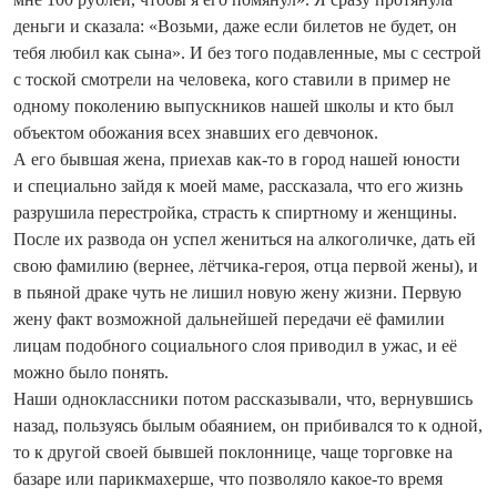
деньги и сказала: «Возьми, даже если билетов не будет, он
тебя любил как сына». И без того подавленные, мы с сестрой
с тоской смотрели на человека, кого ставили в пример не
одному поколению выпускников нашей школы и кто был
объектом обожания всех знавших его девчонок.
А его бывшая жена, приехав как-то в город нашей юности
и специально зайдя к моей маме, рассказала, что его жизнь
разрушила перестройка, страсть к спиртному и женщины.
После их развода он успел жениться на алкоголичке, дать ей
свою фамилию (вернее, лётчика-героя, отца первой жены), и
в пьяной драке чуть не лишил новую жену жизни. Первую
жену факт возможной дальнейшей передачи её фамилии
лицам подобного социального слоя приводил в ужас, и её
можно было понять.
Наши одноклассники потом рассказывали, что, вернувшись
назад, пользуясь былым обаянием, он прибивался то к одной,
то к другой своей бывшей поклоннице, чаще торговке на
базаре или парикмахерше, что позволяло какое-то время