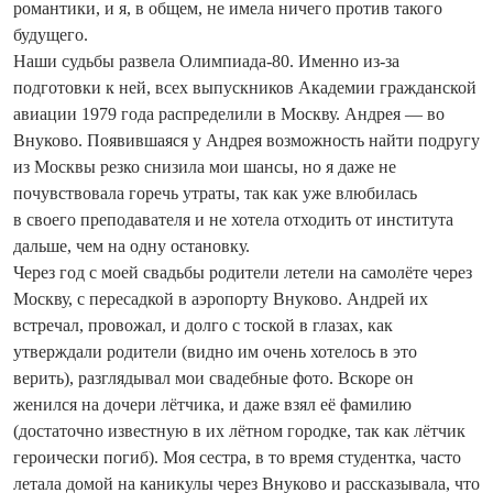
романтики, и я, в общем, не имела ничего против такого
будущего.
Наши судьбы развела Олимпиада-80. Именно из-за
подготовки к ней, всех выпускников Академии гражданской
авиации 1979 года распределили в Москву. Андрея — во
Внуково. Появившаяся у Андрея возможность найти подругу
из Москвы резко снизила мои шансы, но я даже не
почувствовала горечь утраты, так как уже влюбилась
в своего преподавателя и не хотела отходить от института
дальше, чем на одну остановку.
Через год с моей свадьбы родители летели на самолёте через
Москву, с пересадкой в аэропорту Внуково. Андрей их
встречал, провожал, и долго с тоской в глазах, как
утверждали родители (видно им очень хотелось в это
верить), разглядывал мои свадебные фото. Вскоре он
женился на дочери лётчика, и даже взял её фамилию
(достаточно известную в их лётном городке, так как лётчик
героически погиб). Моя сестра, в то время студентка, часто
летала домой на каникулы через Внуково и рассказывала, что