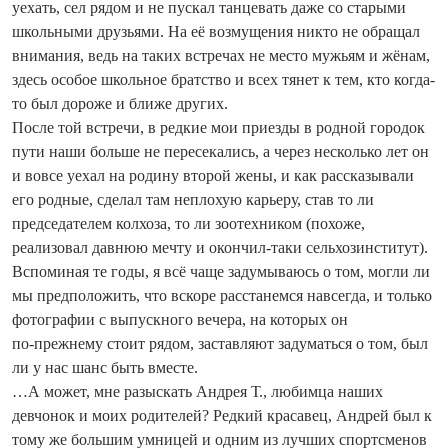
уехать, сел рядом и не пускал танцевать даже со старыми
школьными друзьями. На её возмущения никто не обращал
внимания, ведь на таких встречах не место мужьям и жёнам,
здесь особое школьное братство и всех тянет к тем, кто когда-
то был дороже и ближе других.
После той встречи, в редкие мои приезды в родной городок
пути наши больше не пересекались, а через несколько лет он
и вовсе уехал на родину второй жены, и как рассказывали
его родные, сделал там неплохую карьеру, став то ли
председателем колхоза, то ли зоотехником (похоже,
реализовал давнюю мечту и окончил-таки сельхозинститут).
Вспоминая те годы, я всё чаще задумываюсь о том, могли ли
мы предположить, что вскоре расстанемся навсегда, и только
фотографии с выпускного вечера, на которых он
по‑прежнему стоит рядом, заставляют задуматься о том, был
ли у нас шанс быть вместе.
…А может, мне разыскать Андрея Т., любимца наших
девчонок и моих родителей? Редкий красавец, Андрей был к
тому же большим умницей и одним из лучших спортсменов