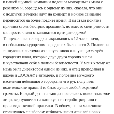
к нашей шумной компании подошла молоденькая мама с
ребёнком и, обращаясь к одному из них, сказала, что они
с по­другой вечером идут на концерт и ночное свидание
переносится на более позднее время. Нам стала понятна
причина столь быстрых прощаний, но вместо сцен ревности
мы просто стали отказываться идти рано домой.
Танцевальные площадки закрывались в 12 часов ночи,
в небольшом курортном городке их было всего 2. Половина
танцующих состояла из выпускников или учащихся трёх
городских школ, которые друг друга хорошо знали
и чувствовали себя в полной безо­пасности. У меня к тому же
мама была директором одной из них, а отец преподавал в
школе и ДОСААФе автодело, и половина мужского
населения небольшого городка из его рук получила
водительские права. Это было лучше любой ­охранной
грамоты. Каждый день на танцах появлялось новое знакомое
лицо, вернувшееся на каникулы из стройотряда или с
производственной практики. В общем, наши мальчишки
столкнулись с выбором: отбивать нас от атак всё новых