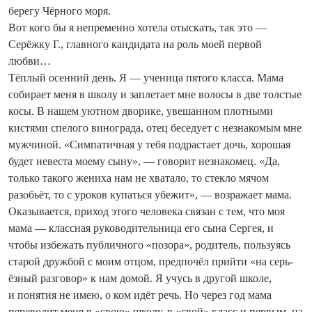
берегу Чёрного моря.
Вот кого бы я непременно хотела отыскать, так это —
Серёжку Г., главного кандидата на роль моей первой
любви…
Тёплый осенний день. Я — ученица пятого класса. Мама
собирает меня в школу и заплетает мне волосы в две толстые
косы. В нашем уютном дворике, увешанном плотными
кистями спелого винограда, отец беседует с незнакомым мне
мужчиной. «Симпатичная у тебя подрастает дочь, хорошая
будет невеста моему сыну», — говорит незнакомец. «Да,
только такого жениха нам не хватало, то стекло мячом
разобьёт, то с уроков купаться убежит», — возражает мама.
Оказывается, приход этого человека связан с тем, что моя
мама — классная руководительница его сына Сергея, и
чтобы избежать публичного «позора», родитель, пользуясь
старой дружбой с моим отцом, предпочёл прий­ти «на серь­
ёзный разговор» к нам домой. Я учусь в другой школе,
и понятия не имею, о ком идёт речь. Но через год мама
переводит меня в «свою» школу, в «свой» класс и первым, на