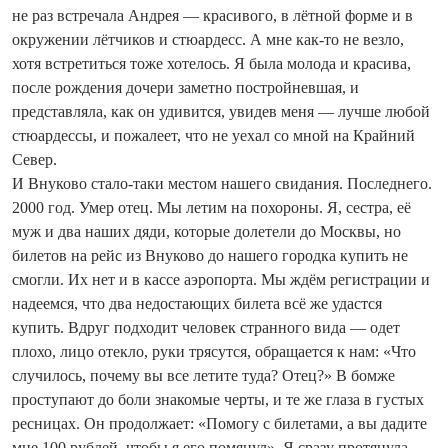
не раз встречала Андрея — красивого, в лётной форме и в
окружении лётчиков и стюардесс. А мне как-то не везло,
хотя встретиться тоже хотелось. Я была молода и красива,
после рождения дочери заметно постройневшая, и
представляла, как он удивится, увидев меня — лучше любой
стюардессы, и пожалеет, что не уехал со мной на Крайний
Север.
И Внуково стало-таки местом нашего свидания. Последнего.
2000 год. Умер отец. Мы летим на похороны. Я, сестра, её
муж и два наших дяди, которые долетели до Москвы, но
билетов на рейс из Внуково до нашего городка купить не
смогли. Их нет и в кассе аэропорта. Мы ждём регистрации и
надеемся, что два недостающих билета всё же удастся
купить. Вдруг подходит человек странного вида — одет
плохо, лицо отекло, руки трясутся, обращается к нам: «Что
случилось, почему вы все летите туда? Отец?» В бомже
проступают до боли знакомые черты, и те же глаза в густых
ресницах. Он продолжает: «Помогу с билетами, а вы дадите
мне 100 рублей, чтобы я его помянул». Я сразу протянула