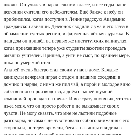
школы. Он учился в параллельном классе, и все годы наши
девчонки считали его небожителем. Ещё ближе к небу он
приблизился, когда поступил в Ленинградскую Академию
гражданской авиации. Девчонок сводили с ума и его глаза в
обрамлении густых ресниц, и фирменная лётная фуражка. В
наш дом он пришёл на первых же институтских каникулах,
когда приехавшие теперь уже студенты захотели проведать
бывших учителей. Пришёл, а уйти не смог, по крайней мере,
пока не умер мой отец.
Андрей очень быстро стал своим у нас в доме. Каждые
каникулы вечерами играл с отцом и нашими соседями в
домино и нарды, с ними же пил чай, а порой и молодое вино
собственного производства, а днём с нашей шумной
компанией пропадал на пляже. И все сразу «поняли», что это
из-за меня, что он просто робеет и не выказывает своих
чувств. Не могу сказать, что мне не льстили подобные
разговоры, но сама я не чувствовала особого внимания с его
стороны и, не теряя времени, бегала на танцы и ходила в
кино с другими. Андрей подружился с моими подругами,