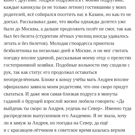
каждые каникулы (и не только летние) гостившими у моих
родителей, всё собирался посетить нас в Казани, но как-то не
доехал. Рассказывал даже, что якобы однажды долетел уже
было до Москвы, а дальше продолжить полёт не смог, так как
был без билета (студентам лётных училищ иногда удавалось
летать и без билетов). Молодая стюардесса приютила
безбилетника на несколько дней в Москве, и он мог считать
поездку вполне удачной, рассказывая моему отцу о прелестях
гостеприимной хозяйки. Подобные вольности ему сходили с
рук, так как статус его продолжал оставаться
неопределённым. Ближе к концу учёбы мать Андрея вполне
официально заявила моим родителям, что они скоро придут
свататься. И даже моя самая близкая подруга в минуты
гаданий о будущей взрослой жизни любила говорить: «Да
вый­дешь ты скоро за Андрея, уедешь на Север». Именно туда
распределяли выпускников его Академии. Я не знала, хочу
ли я замуж за Андрея, но поездка на Север, да ещё
и с красавцем-лётчиком в советское время казалась верхом