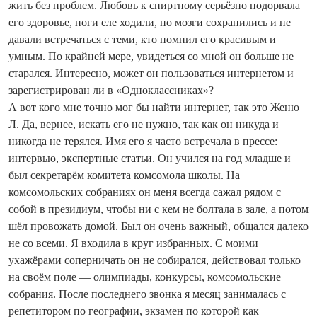
жить без проблем. Любовь к спиртному серьёзно подорвала
его здоровье, ноги еле ходили, но мозги сохранились и не
давали встречаться с теми, кто помнил его красивым и
умным. По крайней мере, увидеться со мной он больше не
старался. Интересно, может он пользоваться интернетом и
зарегистрирован ли в «Одноклассниках»?
А вот кого мне точно мог бы найти интернет, так это Женю
Л. Да, вернее, искать его не нужно, так как он никуда и
никогда не терялся. Имя его я часто встречала в прессе:
интервью, экспертные статьи. Он учился на год младше и
был секретарём комитета комсомола школы. На
комсомольских собраниях он меня всегда сажал рядом с
собой в президиум, чтобы ни с кем не болтала в зале, а потом
шёл провожать домой. Был он очень важный, общался далеко
не со всеми. Я входила в круг избранных. С моими
ухажёрами соперничать он не собирался, действовал только
на своём поле — олимпиады, конкурсы, комсомольские
собрания. После последнего звонка я месяц занималась с
репетитором по географии, экзамен по которой как