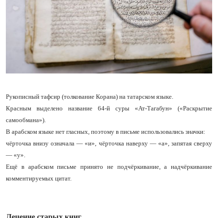
Рукописный тафсир (толкование Корана) на татарском языке.
Красным выделено название 64-й суры «Ат-Тагабун» («Раскрытие
самообмана»).
В арабском языке нет гласных, поэтому в письме использовались значки:
чёрточка внизу означала — «и», чёрточка наверху — «а», запятая сверху
— «у».
Ещё в арабском письме принято не подчёркивание, а надчёркивание
комментируемых цитат.
Лечение старых книг