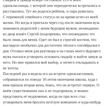
одноклассницы, с которой они периодически встречались и
расставались. Тут же родился ребёнок, и пара развелась.
С переменой семейного статуса он на время исчез из моей
жизни. Но когда я приехала через год после окончания вуза
знакомить родителей с моим будущим мужем, неожиданно
во двор вошёл Сергей (подозреваю, что неожиданно это
было лишь для меня). Одет он был в строгий костюм, что
выглядело необычно для достаточно тёплого сентябрьского
дня. Отозвал меня для разговора и на глазах моего будущего
мужа пытался уговорить отложить свадьбу и выйти замуж за
него. Но мне нравился мой выбор, и ничего откладывать я
не хотела.
Последний раз я видела его на встрече одноклассников,
собравшихся по поводу 10-летия окончания школы, куда с
ним пришла вторая жена, боясь, что он встретит первую. О
моём существовании она и не подозревала, и можно
представить её недоумение, ко­гда он при всех стал
уговаривать меня бросить весёлую компанию и куда-нибудь