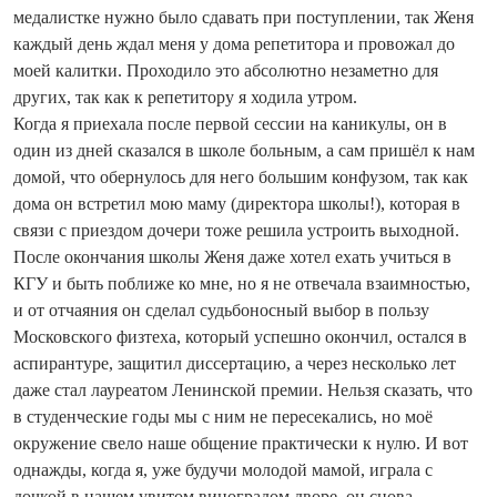
медалистке нужно было сдавать при поступлении, так Женя
каждый день ждал меня у дома репетитора и провожал до
моей калитки. Проходило это абсолютно незаметно для
других, так как к репетитору я ходила утром.
Когда я приехала после первой сессии на каникулы, он в
один из дней сказался в школе больным, а сам пришёл к нам
домой, что обернулось для него большим конфузом, так как
дома он встретил мою маму (директора школы!), которая в
связи с приездом дочери тоже решила устроить выходной.
После окончания школы Женя даже хотел ехать учиться в
КГУ и быть поближе ко мне, но я не отвечала взаимностью,
и от отчаяния он сделал судьбоносный выбор в пользу
Московского физтеха, который успешно окончил, остался в
аспирантуре, защитил диссертацию, а через несколько лет
даже стал лауреатом Ленинской премии. Нельзя сказать, что
в студенческие годы мы с ним не пересекались, но моё
окружение свело наше общение практически к нулю. И вот
однажды, когда я, уже будучи молодой мамой, играла с
дочкой в нашем увитом виноградом дворе, он снова