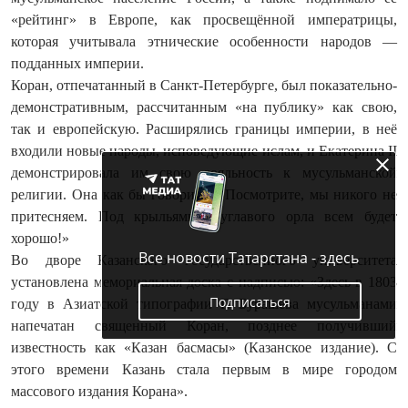
«рейтинг» в Европе, как просвещённой императрицы,
которая учитывала этнические особенности народов —
подданных империи.
Коран, отпечатанный в Санкт‑Пе­тербурге, был показательно-
демонстративным, рассчитанным «на публику» как свою,
так и европейскую. Расширялись границы империи, в неё
входили новые народы, исповедующие ислам, и Екатерина II
демонстрировала им свою лояльность к мусульманской
религии. Она как бы говорила: «Посмотрите, мы никого не
притесняем. Под крыльями двуглавого орла всем будет
хорошо!»
Все новости Татарстана - здесь
Во дворе Казанского государственного университета
установлена мемориальная доска с надписью: «Здесь в 1803
Подписаться
году в Азиатской типографии Г. Бурашева мусульманами
напечатан священный Коран, позднее получивший
известность как «Казан басмасы» (Казанское издание). С
этого времени Казань стала первым в мире городом
массового издания Корана».