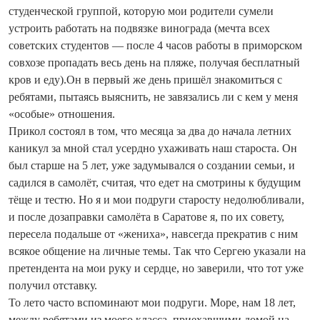
студенческой группой, которую мои родители сумели
устроить работать на подвязке винограда (мечта всех
советских студентов — после 4 часов работы в приморском
сов­хозе пропадать весь день на пляже, получая бесплатный
кров и еду).Он в первый же день пришёл знакомиться с
ребятами, пытаясь выяснить, не завязались ли с кем у меня
«особые» отношения.
Прикол состоял в том, что месяца за два до начала летних
каникул за мной стал усердно ухаживать наш староста. Он
был старше на 5 лет, уже задумывался о создании семьи, и
садился в самолёт, считая, что едет на смотрины к будущим
тёще и тестю. Но я и мои подруги старосту недолюбливали,
и после дозаправки самолёта в Саратове я, по их совету,
пересела подальше от «жениха», навсегда прекратив с ним
всякое общение на личные темы. Так что Сергею указали на
претендента на мои руку и сердце, но заверили, что тот уже
получил отставку.
То лето часто вспоминают мои подруги. Море, нам 18 лет,
между ребятами из моего класса, приехавшими домой на