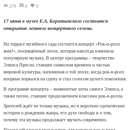
279
0
0
17 июня в музее Е.А. Боратынского состоится
открытие летнего концертного сезона.
На террасе музейного сада состоится концерт «Рок-н-ролл
жив!», посвящённый эпохе, которая навсегда изменила
популярную музыку. В центре программы – творчество
Элвиса Пресли, ставшее символом времени и частью
мировой культуры, напоминая о той эпохе, когда рок-н-ролл
впервые ворвался на сцену и стал голосом целого поколения.
В программе концерта – знаменитые хиты самого Элвиса, а
также песни, ставшие продолжением классики рок-н-ролла.
Зрителей ждёт не только музыка, но и короткие сценические
истории о рождении жанра, его духе свободы и о том,
почему эта музыка продолжает звучать современно.
Проект объединил музыкантов, для которых рок-н-ролл —