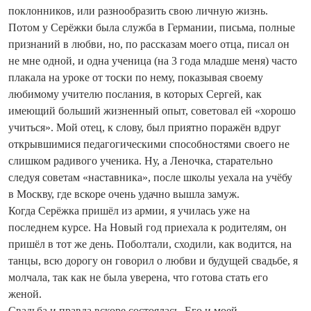
поклонников, или разно­образить свою личную жизнь.
Потом у Серёжки была служба в Германии, письма, полные
признаний в любви, но, по рассказам моего отца, писал он
не мне одной, и одна ученица (на 3 года младше меня) часто
плакала на уроке от тоски по нему, показывая своему
любимому учителю послания, в которых Сергей, как
имеющий больший жизненный опыт, советовал ей «хорошо
учиться». Мой отец, к слову, был приятно поражён вдруг
открывшимися педагогическими способностями своего не
слишком радивого ученика. Ну, а Леночка, старательно
следуя советам «наставника», после школы уехала на учёбу
в Москву, где вскоре очень удачно вышла замуж.
Когда Серёжка пришёл из армии, я училась уже на
последнем курсе. На Новый год приехала к родителям, он
пришёл в тот же день. Поболтали, сходили, как водится, на
танцы, всю дорогу он говорил о любви и будущей свадьбе, я
молчала, так как не была уверена, что готова стать его
женой.
Свадьба и правда вскоре состоялась. Его и моей