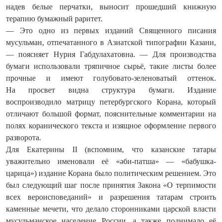
надев белые перчатки, выносит прошедший книжную
терапию бумажный раритет.
— Это одно из первых изданий Священного писания
мусульман, отпечатанного в Азиатской типографии Казани,
— поясняет Нурия Габдулахатовна. — Для производства
бумаги использовали тряпичное сырьё, такие листы более
прочные и имеют голубовато-зеленоватый оттенок.
На просвет видна структура бумаги. Издание
воспроизводило матрицу петербургского Корана, который
отличают большой формат, пояснительные комментарии на
полях коранического текста и изящное оформление первого
разворота.
Для Екатерины II (вспомним, что казанские татары
уважительно именовали её «әби-патша» — «бабушка-
царица») издание Корана было политическим решением. Это
был следующий шаг после принятия Закона «О терпимости
всех вероисповеданий» и разрешения татарам строить
каменные мечети, что делало сторонниками царской власти
мусульманское население России, а также поднимало её