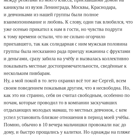
каникулы из вузов Ленинграда, Москвы, Краснодара,
и девчонками из нашей группы были полное
взаимопонимание и любовь. К слову, один так влюбился, что
уже осенью прикатил к нам в гости, но чувства подруги
к тому времени остыли, что не сильно огорчило
приехавшего, так как солидарная с ним мужская половина
группы была несказанно рада приезду южанина с фруктами
и деньгами, сразу забила на учёбу и вызвалась коллективно
показывать местные достопримечательности, сведённые к
нескольким пивбарам.
Ну, а мой покой в то лето охранял всё тот же Сергей, всем
своим поведением показывая другим, что я несвободна. Но,
как это ни странно, себя он считал свободным, особенно по
ночам, которые проводил то в компании заскучавших
отдыхающих молодых мамаш, то местных девчонок, с кем
успел установить близкие отношения в период моей учёбы.
Помню, обычно в 10 вечера мальчишки провожали нас до
дому, и быстро прощались у калитки. Но однажды на пляже