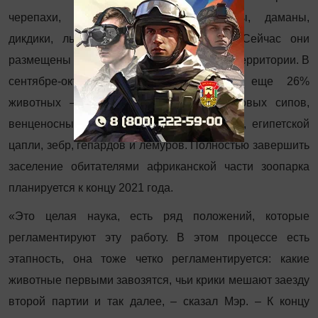
черепахи, мартышки Бразза, сурикаты, даманы,
дикдики, львы, голубые гну и другие. Сейчас они
размещены в вольерах на существующей территории. В
сентябре-октябре ожидается прибытие еще 26%
животных – марабу, фламинго, белоголовых сипов,
венценосных журавлей, кафрского ворона, египетской
цапли, зебр, гепардов и лемуров. Полностью завершить
заселение обитателями африканской части зоопарка
планируется к концу 2021 года.
«Это целая наука, есть ряд положений, которые
регламентируют эту работу. В этом процессе есть
этапность, она тоже четко регламентируется: какие
животные первыми завозятся, чьи крики мешают заезду
второй партии и так далее, – сказал Мэр. – К концу