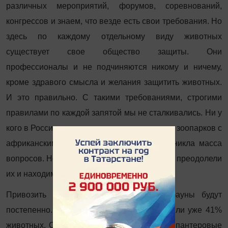
различных мероприятий, форумов, соревнований,
конгрессов и знаем, что везде есть свои требования. Но
здесь по каждому отдельному виду животных
существует свое общество защиты. Они
профессионалы и не подчиняются никому и ничему,
кроме здравого смысла и желания защитить животных.
И это правильно. С такими требованиями, строгими
правилами по каждой запятой мы не сталкивались. Ни у
кого в России нет опыта по проектированию зоопарков с
африканскими животными, и поэтому возникла масса
вопросов. Но мы теперь можем сказать, что преодолели
их и находимся на финишной прямой».
Привозить животных из африканской фауны будут
постепенно. В столицу Татарстана доставили уже 41%
животных. Среди них гамадрилы, страусы, пантеровые