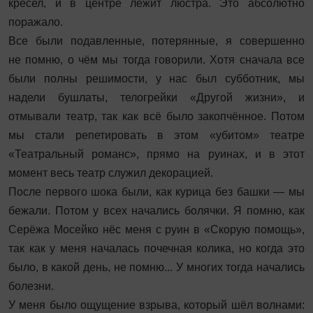
кресел, и в центре лежит люстра. Это абсолютно
поражало.
Все были подавленные, потерянные, я совершенно
не помню, о чём мы тогда говорили. Хотя сначала все
были полны решимости, у нас был субботник, мы
надели бушлаты, телогрейки «Другой жизни», и
отмывали ­театр, так как всё было закопчённое. Потом
мы стали репетировать в этом «убитом» театре
«Театральный романс», прямо на руинах, и в этот
момент весь театр служил декорацией.
После первого шока были, как курица без башки — мы
бежали. Потом у всех начались болячки. Я помню, как
Серёжа Мосейко нёс меня с руин в «Скорую помощь»,
так как у меня началась почечная колика, но когда это
было, в какой день, не помню... У многих тогда начались
болезни.
У меня было ощущение взрыва, который шёл волнами: