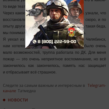
то виде театр сможет существовать.
Через какое-то время в руководстве театра узнали, что
восстановление здания, если и будет, то не скоро, и по
опыту других театров, с которыми случилась такая беда,
мы понимали, что это на многие-многие годы.
Я уехал из Казани вслед за Цейтлиным в Челябинск,
нам ­хотелось продолжать работу, а здесь было очень
мало возможностей, труппа работала по ДК. Для меня
пожар — это очень неприятное воспоминание, но всё
закончилось как закончилось, память нас защищает
и отбрасывает всё страшное.
Следите за самым важным и интересным в
Telegram-
канале
Татмедиа
НОВОСТИ