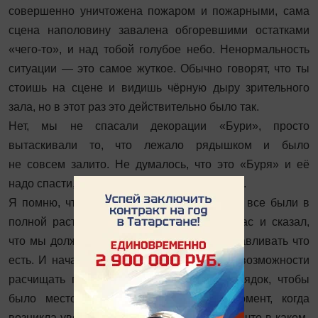
совершенно уничтожена пожаром и пожарными, сама
сцена наполовину завалена ­обгоревшими остатками
«чего-то», и над тобой голубое небо. Ненормальность
ситуации — это самое жуткое. Обычно говорят, что ты
стоишь на сцене и видишь чёрную дыру зрительного
зала, но в этот раз это действительно было так.
Нет, мы не спасали декорации «Бури», просто
вытаскивали то, что лежало рядышком и было
не совсем залито. Не думалось, что это «Буря» и её
надо спасти, в тот момент никто не выбирал.
Я помню, что буквально через день, когда все были в
полной растерянности, Цейтлин собрал нас и сказал,
что мы должны работать, должны восстанавливать что
есть. И начался субботник, мы начали по возможности
расчищать гримёрки, сцену, наводить порядок, чтобы
было место где работать. Это был момент, когда
возникла уверенность, что всё поменяется, что в каком-