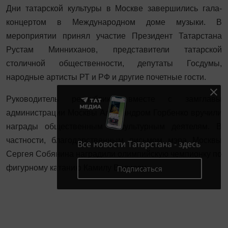
Дни татарской культуры в Москве завершились гала-
концертом в Международном доме музыки. В
мероприятии принял участие Президент Татарстана
Рустам Минниханов, представители татарской
столичной общественности, депутаты Госдумы,
народные артисты РТ и РФ и другие почетные гости.
Руководитель республики вместе с замглавы
администрации Москвы Александром Горбенко вручили
награды общественным и культурным деятелям. В
частности, благодарственным письмом мэра Москвы
Все новости Татарстана - здесь
Сергея Собянина наградили олимпийскую чемпионку по
фигурному катанию Камилу Валиеву.
Подписаться