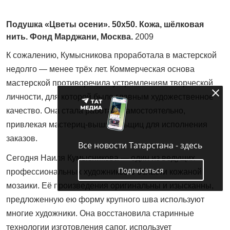
Подушка «Цветы осени». 50x50. Кожа, шёлковая
нить. Фонд Марджани, Москва.
2009
К сожалению, Кумысникова проработала в мастерской
недолго — менее трёх лет. Коммерческая основа
мастерской противоречила устремлениям творческой
личности, для которой было главным художественное
качество. Она стала работать самостоятельно,
привлекая мастериц‑вы­шивальщиц для исполнения
заказов.
Все новости Татарстана - здесь
Сегодня Наиля Кумысникова — один из ведущих
Подписаться
профессиональных художников в области кожаной
мозаики. Её произведения оригинальны и изысканны,
предложенную ею форму крупного шва используют
многие художники. Она восстановила старинные
технологии изготовления сапог, использует