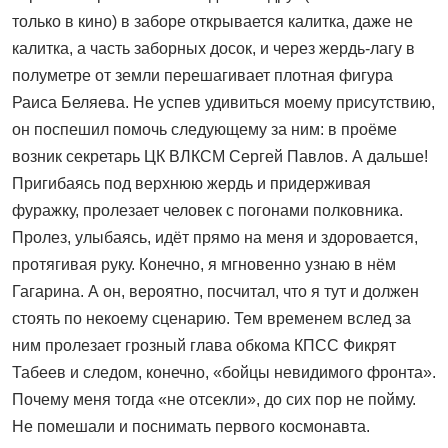
только в кино) в заборе открывается калитка, даже не
калитка, а часть заборных досок, и через жердь-лагу в
полуметре от земли перешагивает плотная фигура
Раиса Беляева. Не успев удивиться моему присутствию,
он поспешил помочь следующему за ним: в проёме
возник секретарь ЦК ВЛКСМ Сергей Павлов. А дальше!
Пригибаясь под верхнюю жердь и придерживая
фуражку, пролезает человек с погонами полковника.
Пролез, улыбаясь, идёт прямо на меня и здоровается,
протягивая руку. Конечно, я мгновенно узнаю в нём
Гагарина. А он, вероятно, посчитал, что я тут и должен
стоять по некоему сценарию. Тем временем вслед за
ним пролезает грозный глава обкома КПСС Фикрят
Табеев и следом, конечно, «бойцы невидимого фронта».
Почему меня тогда «не отсекли», до сих пор не пойму.
Не помешали и поснимать первого космонавта.