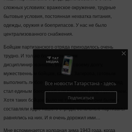
сложных условиях: вражеское окружение, трудные
бытовые условия, постоянная нехватка питания,
одежды, оружия и боеприпасов. У нас не было
централизованного снабжения.
Бойцам партизанского отряда приходилось очень
трудно. И только благодаря таким
дисциплинированным, верным своему долгу,
мужественным бойцам, как Р. Г. Загирова, готовым
выполнить любое задание и любую работу, наш отряд
Все новости Татарстана - здесь
стал единым боеспособным воинским подразделением.
Подписаться
Хотя таких бойцов было не так много, но они были и
составляли ядро нашего отряда, остальные партизаны
равнялись на них. И я очень дорожил ими…
Мне вспоминается холодная зима 1943 года, когда