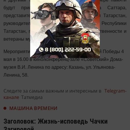
будут присутствовать потомки Рахима Саттара,
представители органов власти Республики Татарстан,
руководители Национального музея Республики
Татарстан, представители музейной общественности и
ветераны музейного дела.
Мероприятие пройдёт накануне Дня Великой Победы 4
мая в 16.00 в кино/конференц-зале «Советский» Дома-
музея В.И. Ленина по адресу: Казань, ул. Ульянова-
Ленина, 58.
Следите за самым важным и интересным в
Telegram-
канале
Татмедиа
МАШИНА ВРЕМЕНИ
Заголовок: Жизнь-исповедь Чачки
Загировой