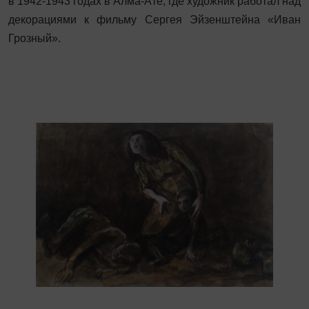
в 1942-1943 годах в Алма-Ате, где художник работал над
декорациями к фильму Сергея Эйзенштейна «Иван
Грозный».