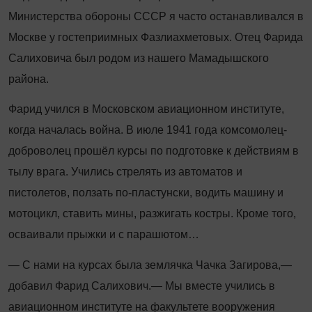
Министерства обороны СССР я часто останавливался в
Москве у гостеприимных Фазлиахметовых. Отец Фарида
Салиховича был родом из нашего Мамадышского
района.
Фарид учился в Московском авиационном институте,
когда началась война. В июле 1941 года комсомолец-
доброволец прошёл курсы по подготовке к действиям в
тылу врага. Учились стрелять из автоматов и
пистолетов, ползать по-пластунски, водить машину и
мотоцикл, ставить мины, разжигать костры. Кроме того,
осваивали прыжки и с парашютом…
— С нами на курсах была землячка Чачка Загирова,—
добавил Фарид Салихович.— Мы вместе учились в
авиационном институте на факультете вооружения