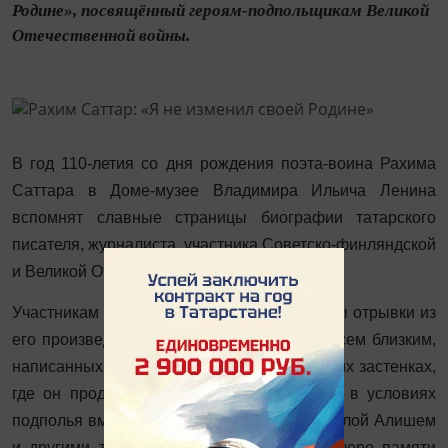
Родине», посвящённый героям-подпольщикам Великой
Отечественной войны.
В год 110-летия со дня рождения поэта-воина Рахима
Саттара в Доме-музее Владимира Ильича Ленина
вспомнят
славные страницы биографии татарского
писателя, журналиста, участника Советско-финляндской
и Великой Отечественной войн.
Участникам программы будут представлены отрывки из
его произведений разных лет, строки из писем близким,
написанных на полях сражений и в немецких застенках,
где он продолжал бороться с фашистами в условиях
подполья вместе с Мусой Джалилем, Абдуллой Алишем
и другими татарскими патриотами. На вечере памяти