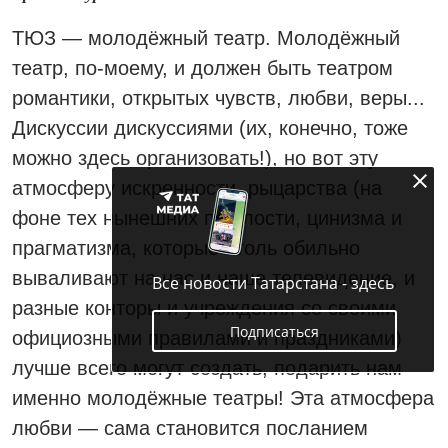
ТЮЗ — молодёжный театр. Молодёжный
театр, по‑моему, и должен быть театром
романтики, открытых чувств, любви, веры...
Дискуссии дискуссиями (их, конечно, тоже
можно здесь организовать!), но вот эту
атмосферу искренности, рыцарства (на
фоне тех нынешних пошлости, цинизма и
прагматизма, которые столь обильно
вываливают на нас и наше телевидение, и
Все новости Татарстана - здесь
разные конторы и учреждения со своими
Подписаться
официозными правилами и праздниками)
лучше всего могут создать, подарить нам
именно молодёжные театры! Эта атмосфера
любви — сама становится посланием