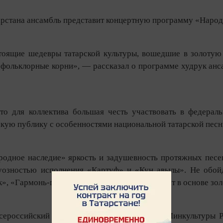
арстана ансамбль представит концертную программу «Народ
оящие шедевры татарской культуры, вошедшие в золотую 
 фольклорные корни», — рассказал о программе худрук анс
что для коллектива большая честь участвовать в федера
кую публику с особенностями национальной татарской песн
одное наследие» яркость и задушевность протяжных песен
уозностью исполнения «Картуф» и «Кун авылы». Не обой
», «Гармонь-гармонь» и других. Все они лежат в основе зо
сероссийский гастрольно-концертный план Минкультуры Р