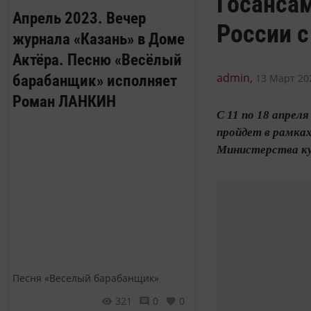
Госансам
Апрель 2023. Вечер
России 
журнала «Казань» в Доме
Актёра. Песню «Весёлый
admin,
барабанщик» исполняет
13 Март 202
Роман ЛАНКИН
С 11 по 18 апрел
пройдет в рамка
Министерства к
Песня «Веселый барабанщик»
321
0
0