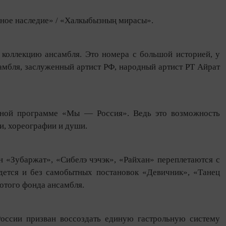
ное наследие» / «Халкыбызның мирасы».
коллекцию ансамбля. Это номера с большой историей, у
амбля, заслуженный артист РФ, народный артист РТ Айрат
льной программе «Мы — Россия». Ведь это возможность
и, хореографии и души.
 «Зубаржат», «Сибелэ чэчэк», «Райхан» переплетаются с
дется и без самобытных постановок «Девичник», «Танец
лотого фонда ансамбля.
оссии призван воссоздать единую гастрольную систему