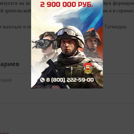
лизуется на всей территории России, способствуя формир
 зрительской аудитории как в самой России, так и в страна
м важным и интересным в
Telegram-канале
Татмедиа
тариев