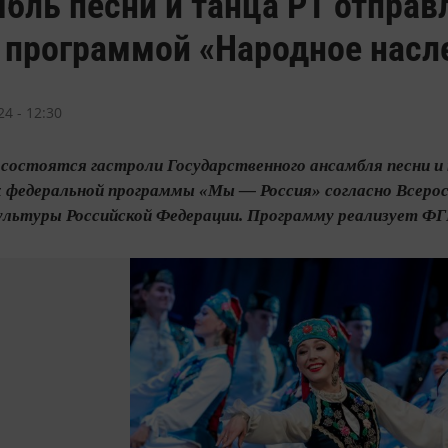
бль песни и танца РТ отправл
с программой «Народное насл
4 - 12:30
я состоятся гастроли Государственного ансамбля песни и
х федеральной программы «Мы — Россия» согласно Всеро
ультуры Российской Федерации. Программу реализует 