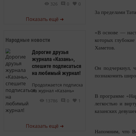
326
0
0
За пределами Тат
Показать ещё ➜
«В основе — наст
Народные новости
которых глубокие
Хаметов.
Дорогие друзья
журнала «Казань»,
спешите подписаться
Он подчеркнул, 
на любимый журнал!
познакомить широ
Продолжается подписка
на журнал «Казань»
В программе «Нар
13786
0
1
легкостью и вирт
казанских девушек
Показать ещё ➜
Напомним, что В