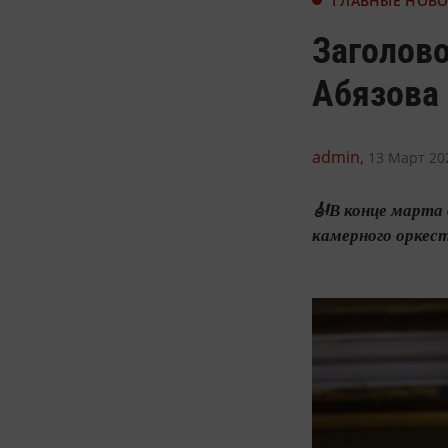
ГЛАВНЫЕ НОВ
Заголово
Абязова
admin,
13 Март 202
🎻В конце марта
камерного оркес