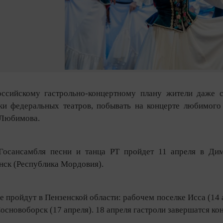
оссийскому гастрольно-концертному плану жители даже
ки федеральных театров, побывать на концерте любимого
 Любимова.
осансамбля песни и танца РТ пройдет 11 апреля в Дими
нск (Республика Мордовия).
 пройдут в Пензенской области: рабочем поселке Исса (14 а
Сосновоборск (17 апреля). 18 апреля гастроли завершатся ко