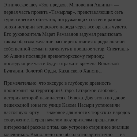
Этническое шоу «Зов предков. Мгновения Ашины» —
первая часть проекта «Тамырлар», представляющих сеть
туристических объектов, погружающих гостей в разные
эпохи истории татарского народа через все органы чувств.
Его руководитель Марат Рамазанов задумал реализовать
таким образом желание расширить знания о родословной
собственной семьи и заглянуть в прошлое татар. Спектакль
об Ашине посвящён древнетюркскому периоду,
последующие части будут отражать времена Волжской
Булгарии, Золотой Орды, Казанского Ханства.
Примечательно, что экскурс в глубокую древность
происходит на территории Старо-Татарской слободы,
история которой начинается с 16 века. Для этого во дворе
пешеходной зоны по улице Каюма Насыри установили
настоящую юрту — знаковое для многих тюркских народов
сооружение. Перед началом шоу зрителям предлагают
интересный рассказ о том, как устроено старинное жилище
кочевников. Выполнено оно абсолютно аутентично — из