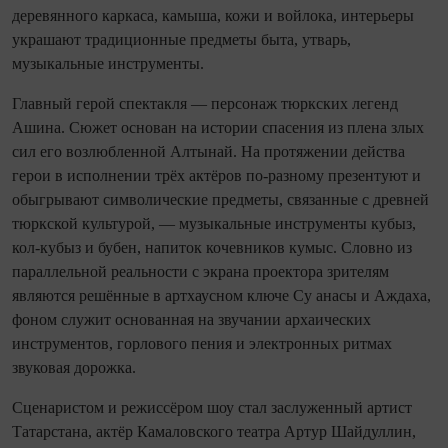
деревянного каркаса, камыша, кожи и войлока, интерьеры
украшают традиционные предметы быта, утварь,
музыкальные инструменты.
Главный герой спектакля — персонаж тюркских легенд
Ашина. Сюжет основан на истории спасения из плена злых
сил его возлюбленной Алтынай. На протяжении действа
герои в исполнении трёх актёров по-разному презентуют и
обыгрывают символические предметы, связанные с древней
тюркской культурой, — музыкальные инструменты кубыз,
кол-кубыз и бубен, напиток кочевников кумыс. Словно из
параллельной реальности с экрана проектора зрителям
являются решённые в артхаусном ключе Су анасы и Аждаха,
фоном служит основанная на звучании архаических
инструментов, горлового пения и электронных ритмах
звуковая дорожка.
Сценаристом и режиссёром шоу стал заслуженный артист
Татарстана, актёр Камаловского театра Артур Шайдуллин,