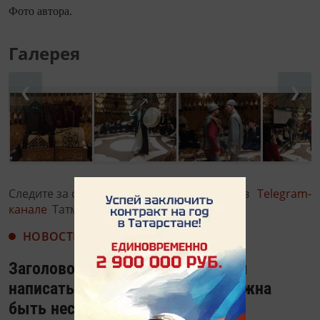
Фото автора.
Галерея
❮
❯
Следите за самым важным и интересным в
Telegram-
канале
Татмедиа
НОВОСТИ
Заголовок: Дания Жанси: Чтобы
написать роман, у человека должна
быть несбывшаяся мечта или