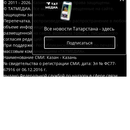
© 2011 - 2026. Казань журнал. Все права защищены.
© ТАТМЕДИА. Все материалы, размещенные на сайте,
защищены законом.
Перепечатка, воспроизведение и распространение в любом
объеме информации,
Все новости Татарстана - здесь
размещенной на сайте, возможна только с письменного
согласия редакций СМИ.
Подписаться
При поддержке Республиканского агентства по печати и
массовым коммуникациям «ТАТМЕДИА».
Наименование СМИ: Казан - Казань
№ свидетельства о регистрации СМИ, дата: Эл № ФС77-
67916 от 06.12.2016 г.
выдано Федеральной службой по надзору в сфере связи,
информационных технологий и массовых коммуникаций
ФИО главного редактора: Абсалямова Альбина Булатовна
Адрес редакции: 420066, Россия, г. Казань, ул. Декабристов,
д. 2
Телефон редакции: +7(843) 222-05-43, +7(843) 222-05-42
Для сообщений о фактах коррупции: kazan-
magazine@yandex.ru
Учредитель СМИ: АО «ТАТМЕДИА»