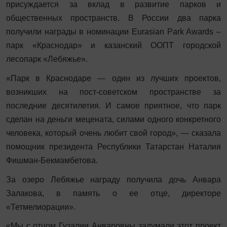
присуждается за вклад в развитие парков и
общественных пространств. В России два парка
получили награды в номинации Eurasian Park Awards –
парк «Краснодар» и казанский ООПТ городской
лесопарк «Лебяжье».
«Парк в Краснодаре — один из лучших проектов,
возникших на пост-советском пространстве за
последние десятилетия. И самое приятное, что парк
сделан на деньги мецената, силами одного конкретного
человека, который очень любит свой город», — сказала
помощник президента Республики Татарстан Наталия
Фишман-Бекмамбетова.
За озеро Лебяжье награду получила дочь Анвара
Залакова, в память о ее отце, директоре
«Тетмелиорации».
«Мы с отцом Гузалии Анваровны задумали этот проект