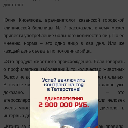
Юлия Киселкова, врач-диетолог казанской городской
клинической больницы № 7 рассказала к чему может
привести употребление большого количества яиц. По её
мнению, норма – это одно яйцо в два дня. Или же
каждый день съедать по половинке яйца.
«Это продукт животного происхождения. Если говорить
о профилактике заболеваний, то количество животных
белков не должно превышать количество растительных.
В желтке яиц содержится холестерин – это давно уже
доказано. Холестерин в будущем – это
атеросклеротические бляшки, инфаркты, если человек
очень много яиц съедает», – рассказала диетолог в
интервью для ИА «Татар-информ».
«Кто-то за раз три-четыре яйца съедает. Как правило,