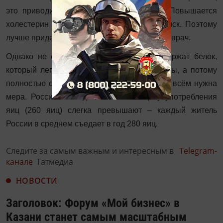
это приводит к плачевным результатам. Повышается
холестерин в крови со временем – это риск. Поэтому
лучше придерживаться нормы», – отметила врач.
Однако не стоит забывать, что яйца содержат белок,
который легко усваивается, йод и витамины, а потому
полностью отказываться от них нельзя. Во всём нужна
мера. Россияне по данным СМИ норму употребления
яиц (260 яиц) слегка превышают – каждый житель
России в среднем съедает в год 280 яиц.
Следите за самым важным и интересным в
Telegram-
канале
Татмедиа
НОВОСТИ
Заголовок: Форум «Мой бизнес» в
Казани станет самым масштабным