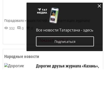
Порадовало наших гостей на презентации журнала
332
0
0
Все новости Татарстана - здесь
Показать ещё ➜
Подписаться
Народные новости
Дорогие друзья журнала «Казань»,
спешите подписаться на любимый
журнал!
Продолжается подписка на журнал
«Казань»
13788
0
1