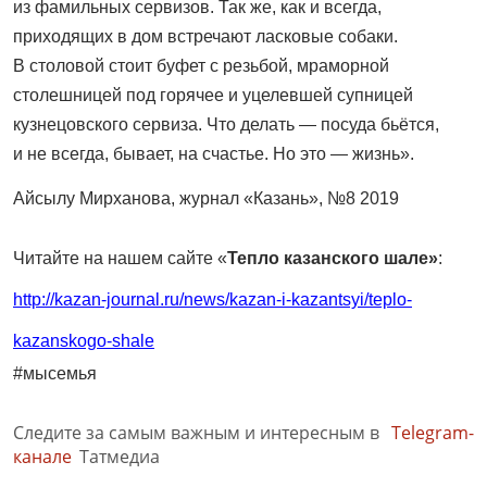
из фамильных сервизов. Так же, как и всегда,
приходящих в дом встречают ласковые собаки.
В столовой стоит буфет с резьбой, мраморной
столешницей под горячее и уцелевшей супницей
кузнецовского сервиза. Что делать — посуда бьётся,
и не всегда, бывает, на счастье. Но это — жизнь».
Айсылу Мирханова, журнал «Казань», №8 2019
Читайте на нашем сайте «
Тепло казанского шале»
:
http://kazan-journal.ru/news/kazan-i-kazantsyi/teplo-
kazanskogo-shale
#мысемья
Следите за самым важным и интересным в
Telegram-
канале
Татмедиа