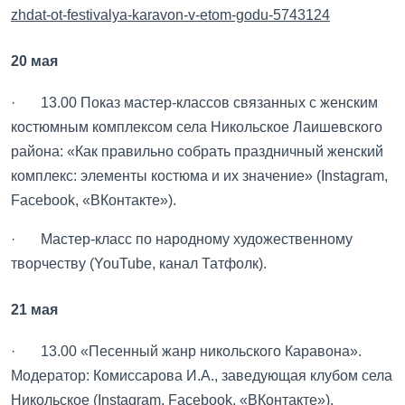
zhdat-ot-festivalya-karavon-v-etom-godu-5743124
20 мая
· 13.00 Показ мастер-классов связанных с женским
костюмным комплексом села Никольское Лаишевского
района: «Как правильно собрать праздничный женский
комплекс: элементы костюма и их значение» (Instagram,
Facebook, «ВКонтакте»).
· Мастер-класс по народному художественному
творчеству (YouTube, канал Татфолк).
21 мая
· 13.00 «Песенный жанр никольского Каравона».
Модератор: Комиссарова И.А., заведующая клубом села
Никольское (
Instagram
,
Facebook
, «
ВКонтакте
»).