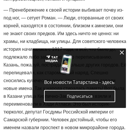
— Пренебрежение к своей истории выбивает почву из-
под ног, — сетует Роман. — Люди, оторванные от своих
корней, находятся в состоянии, близком к амнезии, они
не знают своих предков. Им здесь ничто не ценно: ни
храмы, ни кладбища, ни улицы. Для советского человека
история начиналась с 1917 года, а всё, что было до,
подлежало либо забвению, либо переписыванию.
Казань, пожалуй, пострадала больше других городов. Её
перелицевали, как старомодный наряд. Спешно
сносились купеческие дома, старым улицам давали
Все новости Татарстана - здесь
новые имена. Так у народа стиралась память! Вот была
Подписаться
в Казани улица Кирпично-Заводская, а её взяли и
переименовали в Хади Атласи. Это был историк-
тюрколог, депутат Госдумы Российской империи от
Самарской губернии. Человек достойный, чтобы его
именем назвали проспект в новом микрорайоне города.