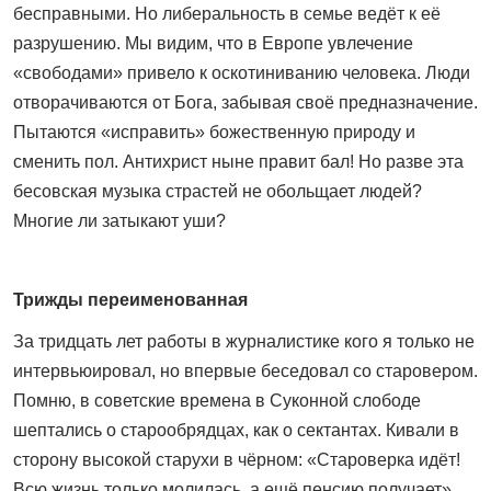
бесправными. Но либеральность в семье ведёт к её
разрушению. Мы видим, что в Европе увлечение
«свободами» привело к оскотиниванию человека. Люди
отворачиваются от Бога, забывая своё предназначение.
Пытаются «исправить» божественную природу и
сменить пол. Антихрист ныне правит бал! Но разве эта
бесовская музыка страстей не обольщает людей?
Многие ли затыкают уши?
Трижды переименованная
За тридцать лет работы в журналистике кого я только не
интервьюировал, но впервые беседовал со старовером.
Помню, в советские времена в Суконной слободе
шептались о старообрядцах, как о сектантах. Кивали в
сторону высокой старухи в чёрном: «Староверка идёт!
Всю жизнь только молилась, а ещё пенсию получает».