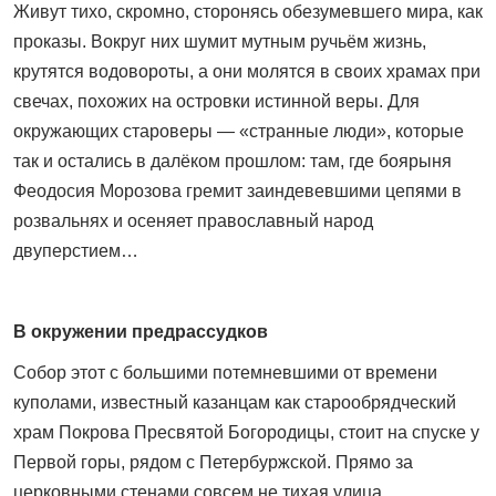
Живут тихо, скромно, сторонясь обезумевшего мира, как
проказы. Вокруг них шумит мутным ручь­ём жизнь,
крутятся водовороты, а они молятся в своих храмах при
свечах, похожих на островки истинной веры. Для
окружающих староверы — «странные люди», которые
так и остались в далёком прошлом: там, где боярыня
Феодосия Морозова гремит заиндевевшими цепями в
розвальнях и осеняет православный народ
двуперстием…
В окружении предрассудков
Собор этот с большими потемневшими от времени
куполами, известный казанцам как старообрядческий
храм Покрова Пресвятой Богородицы, стоит на спуске у
Первой горы, рядом с Петербуржской. Прямо за
церковными стенами совсем не тихая улица