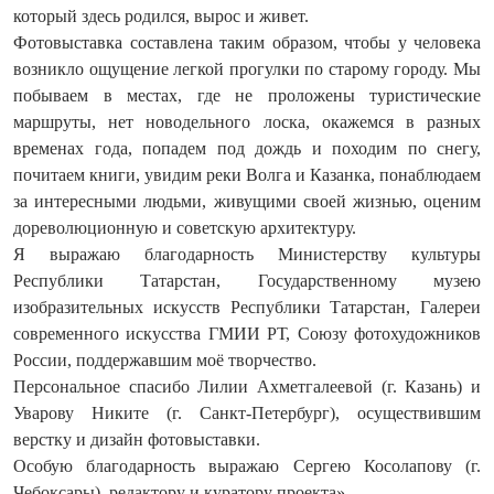
который здесь родился, вырос и живет.
Фотовыставка составлена таким образом, чтобы у человека
возникло ощущение легкой прогулки по старому городу. Мы
побываем в местах, где не проложены туристические
маршруты, нет новодельного лоска, окажемся в разных
временах года, попадем под дождь и походим по снегу,
почитаем книги, увидим реки Волга и Казанка, понаблюдаем
за интересными людьми, живущими своей жизнью, оценим
дореволюционную и советскую архитектуру.
Я выражаю благодарность Министерству культуры
Республики Татарстан, Государственному музею
изобразительных искусств Республики Татарстан, Галереи
современного искусства ГМИИ РТ, Союзу фотохудожников
России, поддержавшим моё творчество.
Персональное спасибо Лилии Ахметгалеевой (г. Казань) и
Уварову Никите (г. Санкт-Петербург), осуществившим
верстку и дизайн фотовыставки.
Особую благодарность выражаю Сергею Косолапову (г.
Чебоксары), редактору и куратору проекта».