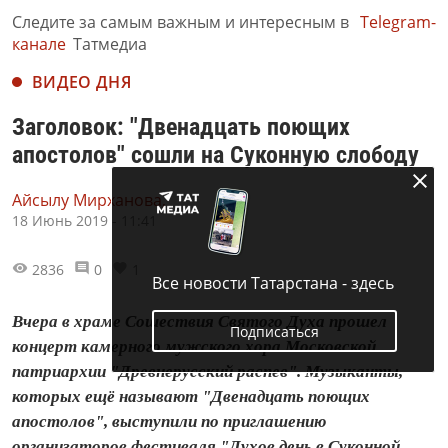
Следите за самым важным и интересным в
Telegram-
канале
Татмедиа
ВИДЕО ДНЯ
Заголовок: "Двенадцать поющих
апостолов" сошли на Суконную слободу
Айсылу Мирханова,
18 Июнь 2019 - 11:41
2836
0
1
Все новости Татарстана - здесь
Вчера в храме Сошествия Святого Духа прошел
Подписаться
концерт камерного мужского хора Московской
патриархии "Древнерусский распев". Музыканты,
которых ещё называют "Двенадцать поющих
апостолов", выступили по приглашению
организаторов фестиваля "Духов день в Суконной