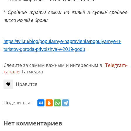
* Средние траты семьи на жильё в сутки/ среднее
число ночей в брони
https://tvil.ru/blog/popularnye-napravlenia/populyarnye-u-
turistov-goroda-privolzhya-v-2019-godu
Следите за самым важным и интересным в
Telegram-
канале
Татмедиа
Нравится
Поделиться:
Нет комментариев