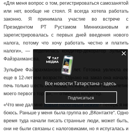
«Для меня вопрос о том, регистрироваться самозанятой
или нет, вообще не стоял. Я всегда хотела работать
законно. Я принимала участие во встрече с
Президентом РТ Рустамом Миннихановым и
зарегистрировалась с первых дней введения нового
налога, потому что хочу работать честно и платить
налоги», — поделилась кондитер-декоратор Зульфия
Файзрахманова.
Зульфие Файзрахмановой 57 лет. Готовка увлекла ее
еще в 12-летнем возрасте. Однако на заказ она начала
Все новости Татарстана - здесь
печь только шесть лет назад. «Скоро у меня шестилетие
моего первого торта», — отметила кондитер.
Подписаться
«Что мне дал мне
новый налоговый режим
? Теперь я не
боюсь. Раньше у меня была группа во „ВКонтакте“. Одно
время туда начали писать странные люди, может быть,
они не были связаны с налоговиками, но я испугалась и