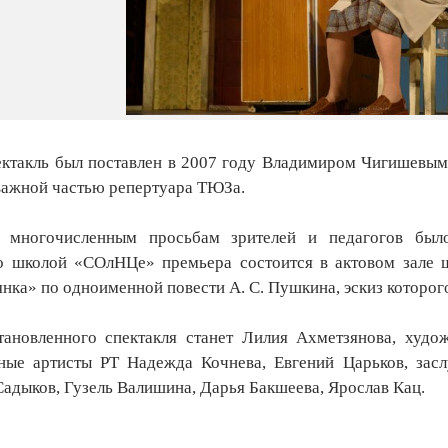
ктакль был поставлен в 2007 году Владимиром Чигишевым
 важной частью репертуара ТЮЗа.
многочисленным просьбам зрителей и педагогов было
о школой «СОлНЦе» премьера состоится в актовом зале ш
ка» по одноименной повести А. С. Пушкина, эскиз которого
ановленного спектакля станет Лилия Ахметзянова, худо
ные артисты РТ Надежда Кочнева, Евгений Царьков, засл
Садыков, Гузель Валишина, Дарья Бакшеева, Ярослав Кац.