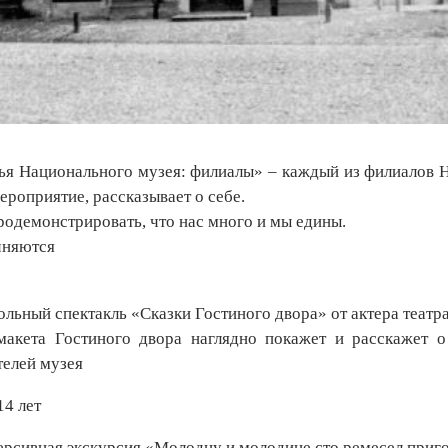
ья Национального музея: филиалы» – каждый из филиалов Н
ероприятие, рассказывает о себе.
родемонстрировать, что нас много и мы едины.
чняются
ольный спектакль «Сказки Гостиного двора» от актера театр
макета Гостиного двора наглядно покажет и расскажет 
телей музея
14 лет
рсивная экскурсия «Молодцу и молодице сто ремесел приг