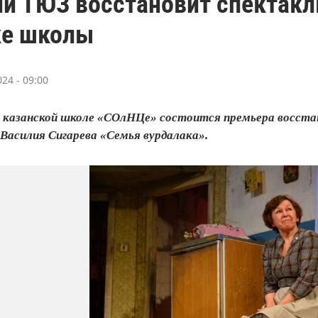
й ТЮЗ восстановит спектакл
е школы
24 - 09:00
0 в казанской школе «СОлНЦе» состоится премьера восст
 Василия Сигарева «Семья вурдалака».