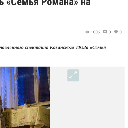
ь «Семья Романа» на
1006
0
0
ановленного спектакля Казанского ТЮЗа «Семья