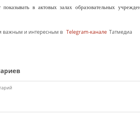
т показывать в актовых залах образовательных учрежд
м важным и интересным в
Telegram-канале
Татмедиа
тариев