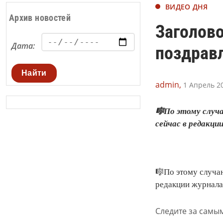
ВИДЕО ДНЯ
Архив новостей
Заголово
Дата:
поздрав
Найти
admin,
1 Апрель 20
🎼По этому случ
сейчас в редакци
🎼По этому случа
редакции журнала
Следите за самы