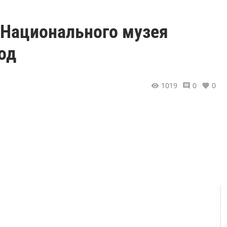
 Национального музея
од
1019
0
0