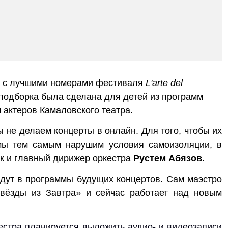
ы с лучшими номерами фестиваля
L'arte del
 подборка была сделана для детей из программ
ем актеров Камаловского театра.
 не делаем концерты в онлайн. Для того, чтобы их
, мы тем самым нарушим условия самоизоляции, в
рук и главный дирижер оркестра
Рустем Абязов
.
йдут в программы будущих концертов. Сам маэстро
вёзды из Завтра
»
и сейчас работает над новым
естра планируется выложить аудио- и видеозаписи