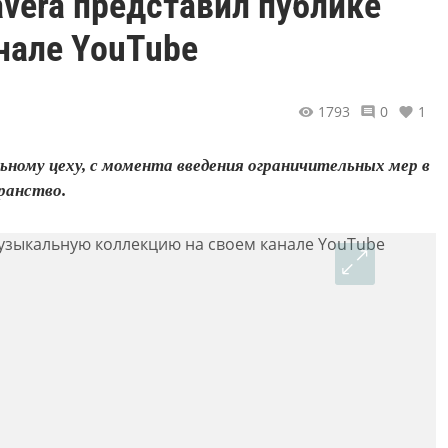
vera представил публике
нале YouTube
1793
0
1
льному цеху, с момента введения ограничительных мер в
ранство.