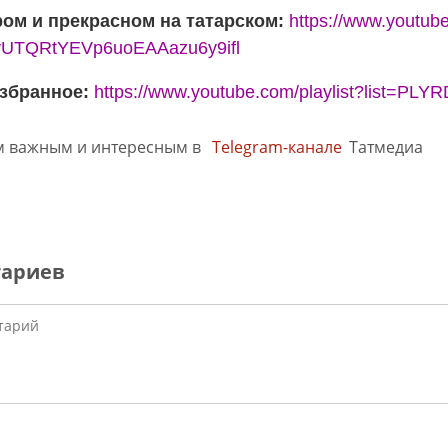
ром и прекрасном на татарском:
https://www.youtube
vUTQRtYEVp6uoEAAazu6y9ifl
збранное
:
https://www.youtube.com/playlist?list=P
м важным и интересным в
Telegram-канале
Татмедиа
тариев