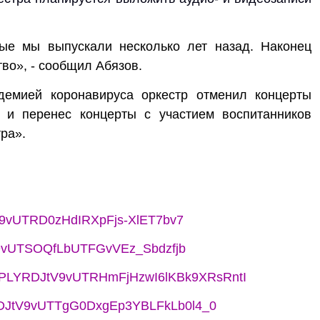
рые мы выпускали несколько лет назад. Наконец
тво
»
, - сообщил Абязов.
демией коронавируса оркестр отменил концерты
 и перенес концерты с участием воспитанников
тра
».
JtV9vUTRD0zHdIRXpFjs-XlET7bv7
JtV9vUTSOQfLbUTFGvVEz_Sbdzfjb
list=PLYRDJtV9vUTRHmFjHzwI6lKBk9XRsRntI
PLYRDJtV9vUTTgG0DxgEp3YBLFkLb0l4_0