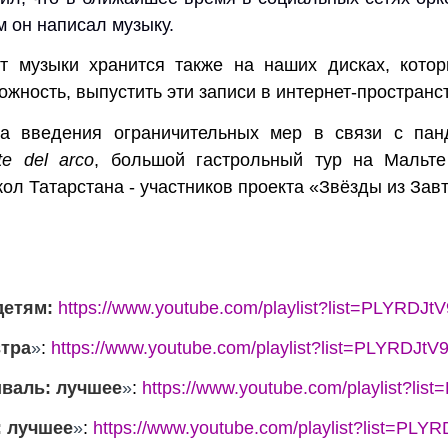
м он написал музыку.
т музыки хранится также на наших дисках, кото
жность, выпустить эти записи в интернет-пространс
за введения ограничительных мер в связи с пан
rte del arco
, большой гастрольный тур на Мальте
ол Татарстана - участников проекта
«
Звёзды из Зав
детям
:
https://www.youtube.com/playlist?list=PLYRD
втра
»
:
https://www.youtube.com/playlist?list=PLYRD
валь: лучшее
»
:
https://www.youtube.com/playlist?
:
лучшее
»
:
https://www.youtube.com/playlist?list=