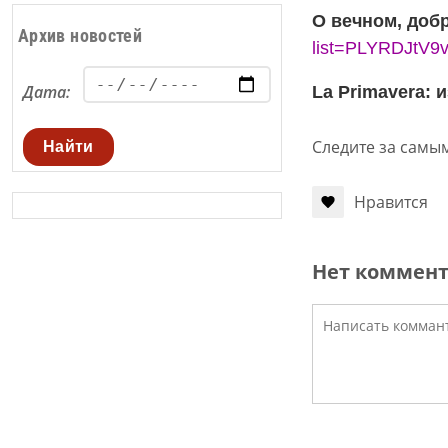
О вечном, доб
Архив новостей
list=PLYRDJtV9
Дата:
La Primavera:
и
Следите за самы
Найти
Нравится
Нет коммен