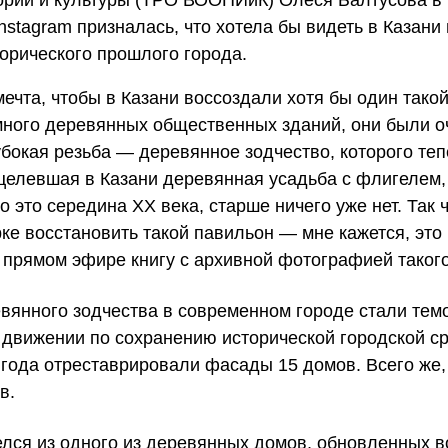
в Instagram призналась, что хотела бы видеть в Каз
торического прошлого города.
ечта, чтобы в Казани воссоздали хотя бы один так
много деревянных общественных зданий, они были оч
убокая резьба — деревянное зодчество, которого те
целевшая в Казани деревянная усадьба с флигелем,
 это середина ХХ века, старше ничего уже нет. Так ч
рке восстановить такой павильон — мне кажется, эт
 прямом эфире книгу с архивной фотографией такого
вянного зодчества в современном городе стали тем
 движении по сохранению исторической городской ср
6 года отреставрировали фасады 15 домов. Всего же,
в.
лся из одного из деревянных домов, обновленных в