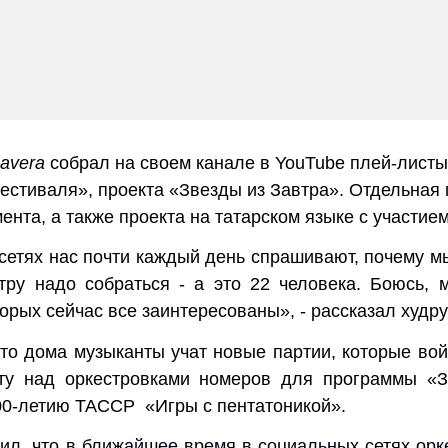
mavera
собрал на своем канале в YouTube плей-лист
естиваля
»
, проекта
«
Звезды из Завтра
»
. Отдельная
ента, а также проекта на татарском языке с участи
сетях нас почти каждый день спрашивают, почему мы
стру надо собраться - а это 22 человека. Боюсь
орых сейчас все заинтересованы
»
, - рассказал худ
что дома музыканты учат новые партии, которые во
ту над оркестровками номеров для программы
«
З
100-летию ТАССР
«
Игры с пентатоникой
»
.
ил, что в ближайшее время в социальных сетях орк