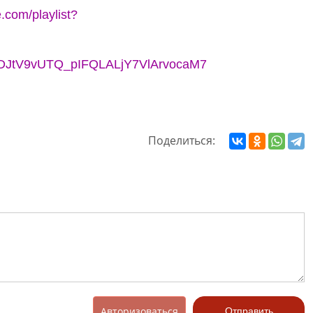
.com/playlist?
LYRDJtV9vUTQ_pIFQLALjY7VlArvocaM7
Поделиться:
Авторизоваться
Отправить