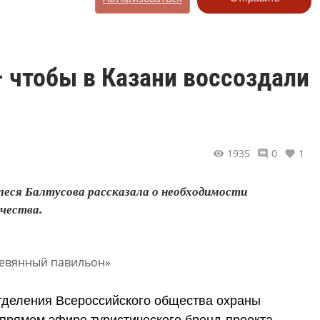
– чтобы в Казани воссоздали
1935
0
1
леся Балтусова рассказала о необходимости
чества.
тделения Всероссийского общества охраны
прямом эфире туристического бренд-проекта