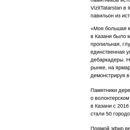
VizitTatarstan 
павильон из ис
«Моя большая м
в Казани было 
пропильная, гл
единственная у
дебаркадеры. Но
рынке, на ярма
демонстрируя в
Памятники дере
о волонтерском
в Казани с 201
стали 50 городо
Прямой эфир ве