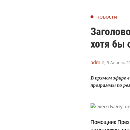
НОВОСТИ
Заголово
хотя бы
admin,
9 Апрель 20
В прямом эфире 
программы по ре
Помощник Прези
памятников ист