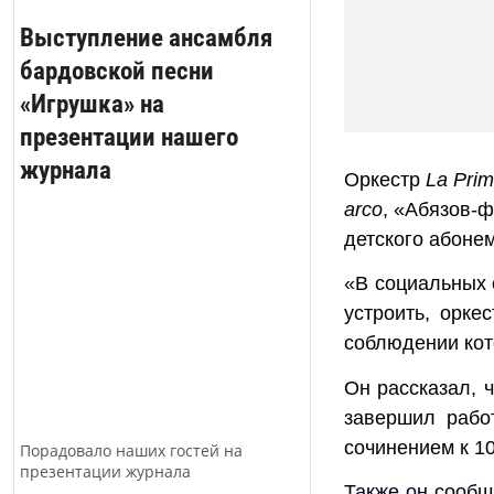
Выступление ансамбля
бардовской песни
«Игрушка» на
презентации нашего
журнала
Оркестр
La Pri
arco
,
«
Абязов-ф
детского абонем
«
В социальных 
устроить, орке
соблюдении кот
Он рассказал, 
завершил рабо
сочинением к 
Порадовало наших гостей на
презентации журнала
Также он сообщ