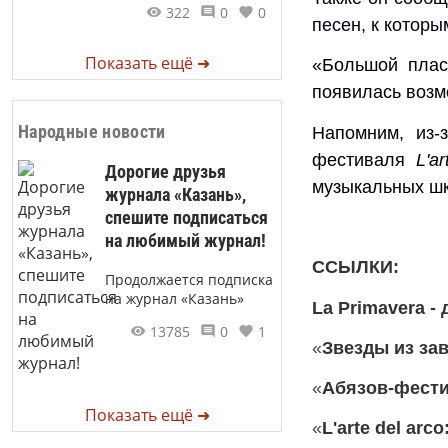
322
0
0
песен, к которы
Показать ещё ➜
«
Большой плас
появилась возмо
Народные новости
Напомним, из-
фестиваля
L'a
Дорогие друзья
музыкальных шк
журнала «Казань»,
спешите подписаться
на любимый журнал!
ССЫЛКИ
:
Продолжается подписка
на журнал «Казань»
La Primavera -
13785
0
1
«
Звезды из за
«
Абязов-фести
Показать ещё ➜
«
L'arte del arco