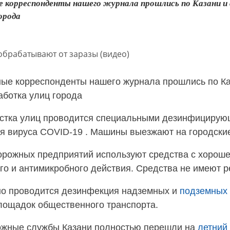
е корреспонденты нашего журнала прошлись по Казани и 
орода
ые корреспонденты нашего журнала прошлись по Каз
аботка улиц города
истка улиц проводится специальными дезинфициру
ия вируса
COVID-19
. Машины выезжают на городски
рожных предприятий используют средства с хорош
о и антимикробного действия. Средства не имеют рез
но проводится дезинфекция надземных и
подземных 
лощадок общественного транспорта.
ожные службы Казани полностью перешли на
летний