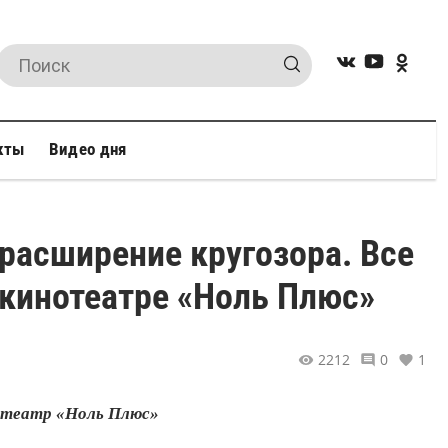
кты
Видео дня
расширение кругозора. Все
-кинотеатре «Ноль Плюс»
2212
0
1
нотеатр «Ноль Плюс»