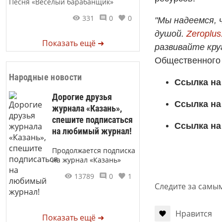
Песня «Веселый барабанщик»
331
0
0
"Мы надеемся, 
душой.
Zeroplus
Показать ещё ➜
развивайте кру
Общественного 
Народные новости
Ссылка на
Дорогие друзья
Ссылка на
журнала «Казань»,
спешите подписаться
Ссылка на
на любимый журнал!
Продолжается подписка
на журнал «Казань»
13789
0
1
Следите за самы
Нравится
Показать ещё ➜