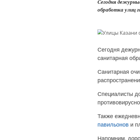
Сегодня дежурны
обработка улиц г
Сегодня дежурн
санитарная обр
Санитарная оч
распространен
Специалисты до
противовирусног
Также ежеднев
павильонов
и п
Напомним, дор