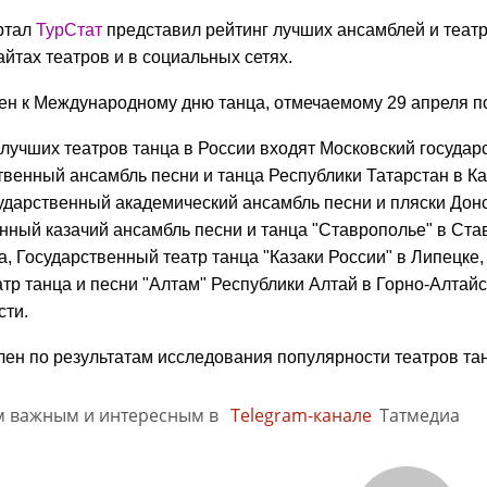
ртал
ТурСтат
представил рейтинг лучших ансамблей и театро
айтах театров и в социальных сетях.
ен к Международному дню танца, отмечаемому 29 апреля 
 лучших театров танца в России входят Московский госуда
ственный ансамбль песни и танца Республики Татарстан в К
ударственный академический ансамбль песни и пляски Донск
енный казачий ансамбль песни и танца "Ставрополье" в Ста
, Государственный театр танца "Казаки России" в Липецке,
тр танца и песни "Алтам" Республики Алтай в Горно-Алтайс
сти.
лен по результатам исследования популярности театров та
м важным и интересным в
Telegram-канале
Татмедиа