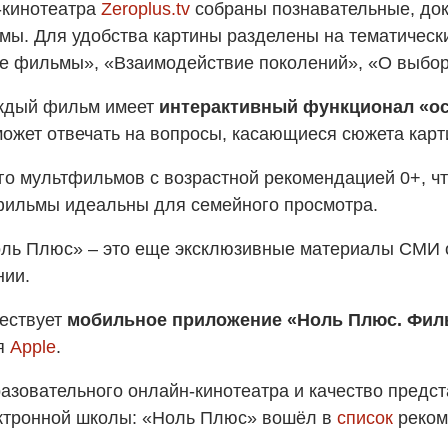
-кинотеатра
Zeroplus.tv
собраны познавательные, до
мы. Для удобства картины разделены на тематически
е фильмы», «Взаимодействие поколений», «О выборе
аждый фильм имеет
интерактивный функционал «о
 может отвечать на вопросы, касающиеся сюжета карт
го мультфильмов с возрастной рекомендацией 0+, ч
фильмы идеальны для семейного просмотра.
ь Плюс» – это еще эксклюзивные материалы СМИ о 
нии.
ществует
мобильное приложение «Ноль Плюс. Фил
ля
Apple
.
азовательного онлайн-кинотеатра и качество предс
ктронной школы: «Ноль Плюс» вошёл в
список
реком