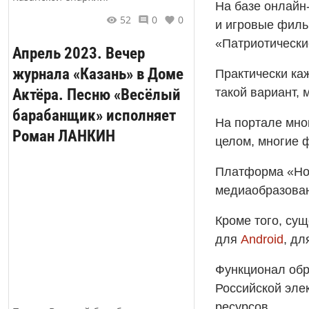
На базе онлайн
52
0
0
и игровые филь
«Патриотически
Апрель 2023. Вечер
журнала «Казань» в Доме
Практически к
Актёра. Песню «Весёлый
такой вариант,
барабанщик» исполняет
На портале мно
Роман ЛАНКИН
целом, многие 
Платформа «Нол
медиаобразова
Кроме того, су
для
Android
, д
Функционал обр
Российской эле
ресурсов.