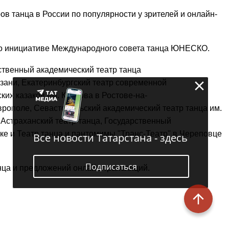
в танца в России по популярности у зрителей и онлайн-
по инициативе Международного совета танца ЮНЕСКО.
рственный академический театр танца
азани, Екатеринбургский театр современной
их казаков им. Квасова в Ростове-на-
врополе, Севастопольский академический театр танца им.
 Астраханский театр танца, Государственный
ке и Театр танца и пантомимы "Транс-Театр" в Череповце
Все новости Татарстана - здесь
Подписаться
нца и предложений онлайн-трансляций.