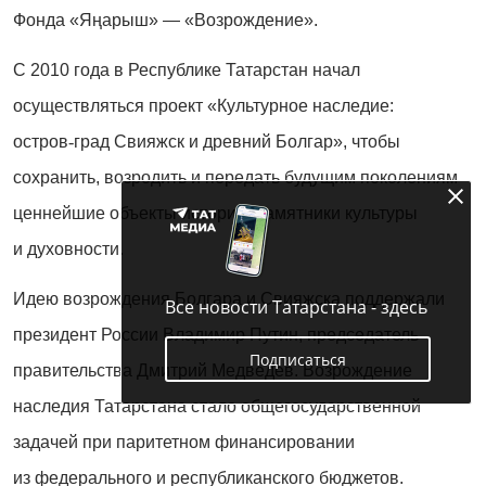
Фонда «Яңарыш» — «Возрождение».
С 2010 года в Респуб­лике Татарстан начал
осуществляться проект «Культурное наследие:
остров
‑
град Свияжск и древний Болгар», чтобы
сохранить, возродить­ и передать будущим поколениям
ценнейшие объекты истории, памятники культуры
и духовности.
Идею возрождения Болгара и Свияжска поддержали
Все новости Татарстана - здесь
президент России Владимир Путин, председатель
Подписаться
правительства Дмитрий Медведев. Возрождение
наследия Татарстана стало общегосударственной
задачей при паритетном финансировании
из федерального и респуб­ликанского бюджетов.