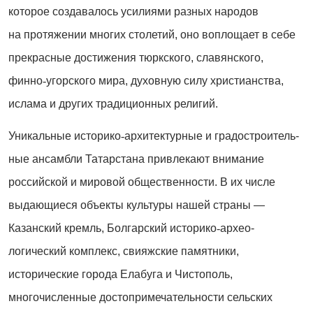
которое со­зда­валось усилиями разных народов
на протяжении многих столетий, оно воплощает в себе
прекрасные достижения тюркского, славянского,
финно
‑
угорского мира, духовную силу христианства,
ислама и других традиционных религий.
Уникальные историко
‑
архитектурные и градо­строи­тель­
ные ансамбли Татарстана привлекают внимание
российской и мировой общественности. В их числе
выдающиеся объекты культуры нашей страны —
Казанский кремль, Болгарский историко
‑
архео­
логический комплекс, свияжские памятники,
исторические города Елабуга и Чистополь,
многочисленные достопримечательности сельских