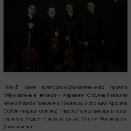
Новый сезон культурно-образовательного проекта
«Музыкальные четверги» открывает Струнный квартет
имени Назиба Гаязовича Жиганова в составе: Арслана
Сайфи (первая скрипка), Тимура Гилязутдинова (вторая
скрипка), Андрея Сушкова (альт), Сергея Пономарева
(виолончель).