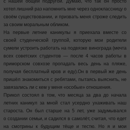
с нашей общей подругой. Думаю, что так он просто
хотел лишний раз напомнить мне через одноклассницу о
своём существовании, и призвать меня строже следить
за своим моральным обликом.
На первые летние каникулы я приехала вместе со
своей студенческой группой, которую мои родители
сумели устроить работать на подвязке винограда (мечта
всех советских студентов — после 4 часов работы в
приморском сов­хозе пропадать весь день на пляже,
получая бесплатный кров и еду).Он в первый же день
пришёл знакомиться с ребятами, пытаясь выяснить, не
завязались ли с кем у меня «особые» отношения.
Прикол состоял в том, что месяца за два до начала
летних каникул за мной стал усердно ухаживать наш
староста. Он был старше на 5 лет, уже задумывался
о создании семьи, и садился в самолёт, считая, что едет
на смотрины к будущим тёще и тестю. Но я и мои