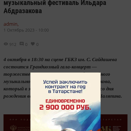
музыкальный фестиваль Ильдара
Абдразакова
admin,
1 Октябрь 2023 - 10:00
912
0
0
4 октября в 18:30 на сцене ГБКЗ им. С. Сайдашева
состоится Грандиозный гала-концерт —
торжественное закрытие VI Международного
музыкального фестиваля Ильдара Абдразакова,
который в этом году посвящен 150-летию со дня
рождения великого русского баса Федора Шаляпина.