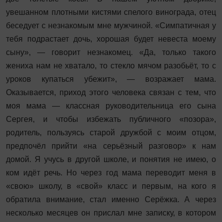
увешанном плотными кистями спелого винограда, отец
беседует с незнакомым мне мужчиной. «Симпатичная у
тебя подрастает дочь, хорошая будет невеста моему
сыну», — говорит незнакомец. «Да, только такого
жениха нам не хватало, то стекло мячом разобьёт, то с
уроков купаться убежит», — возражает мама.
Оказывается, приход этого человека связан с тем, что
моя мама — классная руководительница его сына
Сергея, и чтобы избежать публичного «позора»,
родитель, пользуясь старой дружбой с моим отцом,
предпочёл прий­ти «на серь­ёзный разговор» к нам
домой. Я учусь в другой школе, и понятия не имею, о
ком идёт речь. Но через год мама переводит меня в
«свою» школу, в «свой» класс и первым, на кого я
обратила внимание, стал именно Серёжка. А через
несколько месяцев он прислал мне записку, в котором