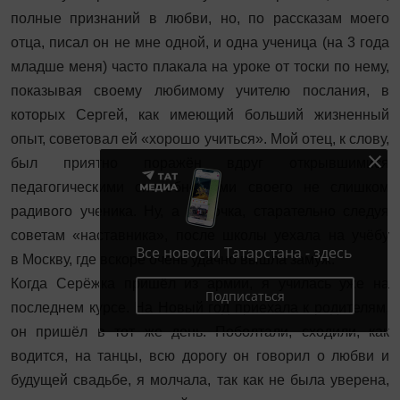
полные признаний в любви, но, по рассказам моего
отца, писал он не мне одной, и одна ученица (на 3 года
младше меня) часто плакала на уроке от тоски по нему,
показывая своему любимому учителю послания, в
которых Сергей, как имеющий больший жизненный
опыт, советовал ей «хорошо учиться». Мой отец, к слову,
был приятно поражён вдруг открывшимися
педагогическими способностями своего не слишком
радивого ученика. Ну, а Леночка, старательно следуя
советам «наставника», после школы уехала на учёбу
Все новости Татарстана - здесь
в Москву, где вскоре очень удачно вышла замуж.
Когда Серёжка пришёл из армии, я училась уже на
Подписаться
последнем курсе. На Новый год приехала к родителям,
он пришёл в тот же день. Поболтали, сходили, как
водится, на танцы, всю дорогу он говорил о любви и
будущей свадьбе, я молчала, так как не была уверена,