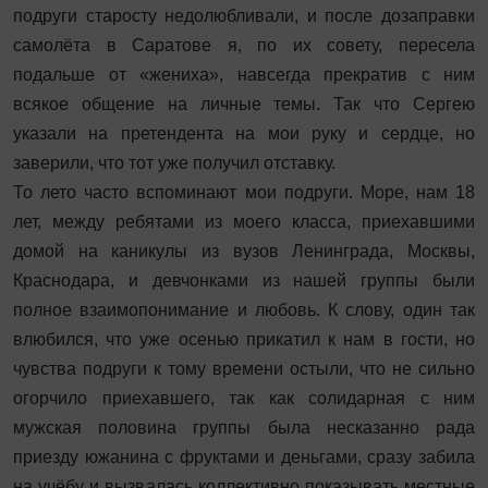
подруги старосту недолюбливали, и после дозаправки
самолёта в Саратове я, по их совету, пересела
подальше от «жениха», навсегда прекратив с ним
всякое общение на личные темы. Так что Сергею
указали на претендента на мои руку и сердце, но
заверили, что тот уже получил отставку.
То лето часто вспоминают мои подруги. Море, нам 18
лет, между ребятами из моего класса, приехавшими
домой на каникулы из вузов Ленинграда, Москвы,
Краснодара, и девчонками из нашей группы были
полное взаимопонимание и любовь. К слову, один так
влюбился, что уже осенью прикатил к нам в гости, но
чувства подруги к тому времени остыли, что не сильно
огорчило приехавшего, так как солидарная с ним
мужская половина группы была несказанно рада
приезду южанина с фруктами и деньгами, сразу забила
на учёбу и вызвалась коллективно показывать местные