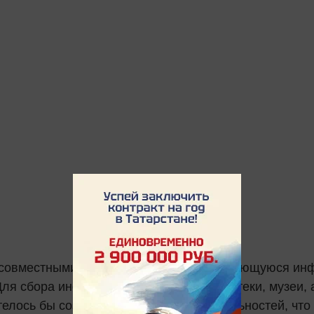
 совместными усилиями собрать всю имеющуюся ин
ля сбора информации привлечь библиотеки, музеи, а
елось бы создать сеть достопримечательностей, что 