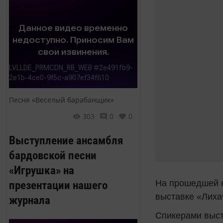
Песня «Веселый барабанщик»
303
0
0
Выступление ансамбля
бардовской песни
«Игрушка» на
презентации нашего
На прошедшей н
выставке «Лихач
журнала
Спикерами выст