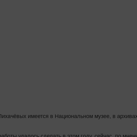
ихачёвых имеется в Национальном музее, в архивах,
работы удалось сделать в этом году, сейчас, по мн