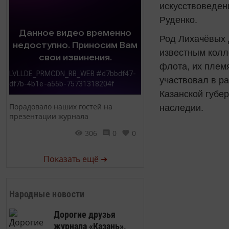
искусствоведен
Руденко.
Род Лихачёвых 
известным колл
флота, их плем
участвовал в ра
Казанской губер
Порадовало наших гостей на
наследии.
презентации журнала
306
0
0
Показать ещё ➜
Народные новости
Дорогие друзья
журнала «Казань»,