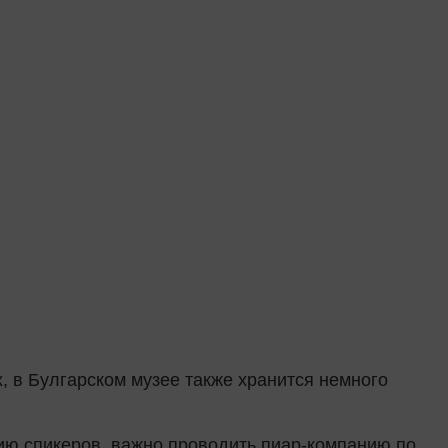
 в Булгарском музее также хранится немного
ению спикеров, важно проводить пиар-компанию по