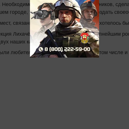
 Необходимо возбудить интерес у школьников, сдела
шем городе, так и по всей республике. Создать свое
 мест, связанных с этим родом. На домах хотелось б
кция Лихачёвых затем разошлась по крупнейшим росс
вух наших казанских музеев.
ыли любителями и собирателями книг, в том числе и 