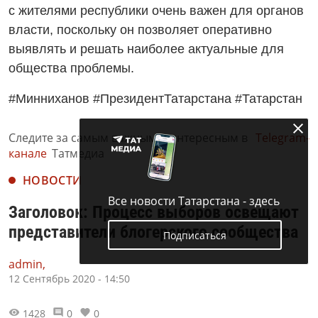
с жителями республики очень важен для органов
власти, поскольку он позволяет оперативно
выявлять и решать наиболее актуальные для
общества проблемы.
#Минниханов #ПрезидентТатарстана #Татарстан
Следите за самым важным и интересным в
Telegram-
канале
Татмедиа
НОВОСТИ
Все новости Татарстана - здесь
Заголовок: Процесс выборов освещают
представители блогерского сообщества
Подписаться
admin,
12 Сентябрь 2020 - 14:50
1428
0
0