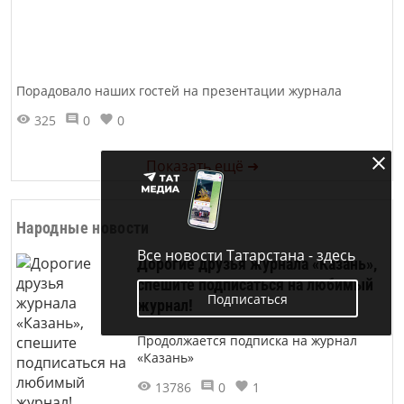
Порадовало наших гостей на презентации журнала
325
0
0
Показать ещё ➜
Народные новости
Все новости Татарстана - здесь
Дорогие друзья журнала «Казань»,
спешите подписаться на любимый
Подписаться
журнал!
Продолжается подписка на журнал
«Казань»
13786
0
1