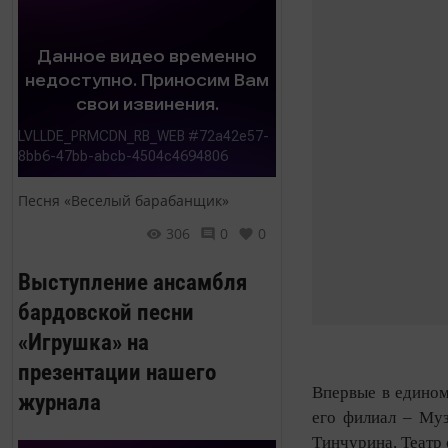
Песня «Веселый барабанщик»
306
0
0
Выступление ансамбля
бардовской песни
«Игрушка» на
презентации нашего
Впервые в едином
журнала
его филиал – Муз
Тинчурина, Театр 