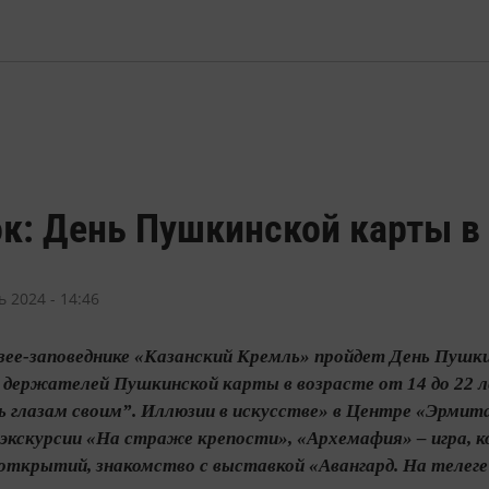
ок: День Пушкинской карты в
 2024 - 14:46
узее-заповеднике «Казанский Кремль» пройдет День Пушк
держателей Пушкинской карты в возрасте от 14 до 22 л
ь глазам своим”. Иллюзии в искусстве» в Центре «Эрмит
 экскурсии «На страже крепости», «Архемафия» – игра, 
открытий, знакомство с выставкой «Авангард. На телеге в