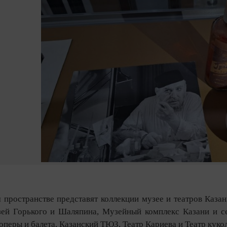
 пространстве представят коллекции музее и театров Каза
ей Горького и Шаляпина, Музейный комплекс Казани и сем
оперы и балета, Казанский ТЮЗ, Театр Кариева и Театр куко