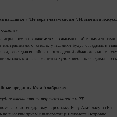
на выставке «“Не верь глазам своим”. Иллюзии в искусс
-Казань»
е игры-квеста познакомятся с самыми необычными типами 
 интерактивного квеста, участники будут отгадывать за
авки, разгадывая тайны-произведений обманок в мире иску
они бывают, кто из знаменитых художников их создавал и из 
ейные предания Кота Алабрыса»
сударственности татарского народа и РТ
 помогают легендарному персонажу Коту Алабрысу из Казан
ь на высокий прием к императрице Елизавете Петровне.