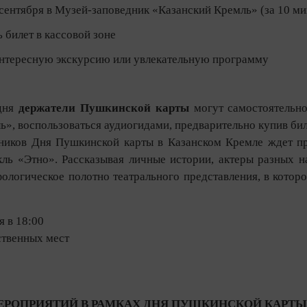
 сентября в Музей-заповедник «Казанский Кремль» (за 10 м
 билет в кассовой зоне
интересную экскурсию или увлекательную программу
 дня
держатели Пушкинской карты
могут самостоятельно
ь», воспользоваться аудиогидами, предварительно купив би
ников Дня Пушкинской карты в Казанском Кремле ждет пр
кль «Этно». Рассказывая личные истории, актеры разных 
фологическое полотно театрального представления, в котор
я в 18:00
ственных мест
РОПРИЯТИЙ В РАМКАХ ДНЯ ПУШКИНСКОЙ КАРТЫ