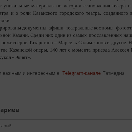
т уникальные материалы по истории становления театра и
атра и о роли Казанского городского театра, созданного
адки.
рированы документы, афиши, театральные костюмы, фотоот
льной Казани. Среди них один из самых прославленных на
х режиссеров Татарстана – Марсель Салимжанов и другие. 
летие Казанской оперы, 140 лет с момента приезда Алексея
кукол «Экият».
м важным и интересным в
Telegram-канале
Татмедиа
тариев