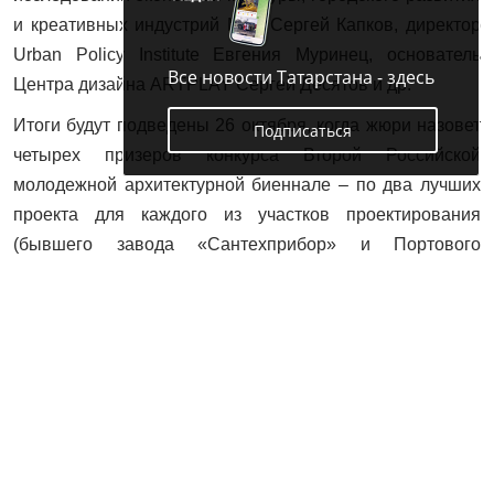
и креативных индустрий МГУ Сергей Капков, директор
Urban Policy Institute Евгения Муринец, основатель
Все новости Татарстана - здесь
Центра дизайна ARTPLAY Сергей Десятов и др.
Итоги будут подведены 26 октября, когда жюри назовет
Подписаться
четырех призеров конкурса Второй Российской
молодежной архитектурной биеннале – по два лучших
проекта для каждого из участков проектирования
(бывшего завода «Сантехприбор» и Портового
элеватора в Казани).
В этот день в Иннополисе пройдут лекции членов
международного жюри – Михаила Ридайка, Филипа
Юаня, Кристин Файрайз, а также куратора и
председателя жюри биеннале Сергея Чобана.
Стратегическую сессию «Архитектурные вузы как
флагман градостроительных перемен» дополнят