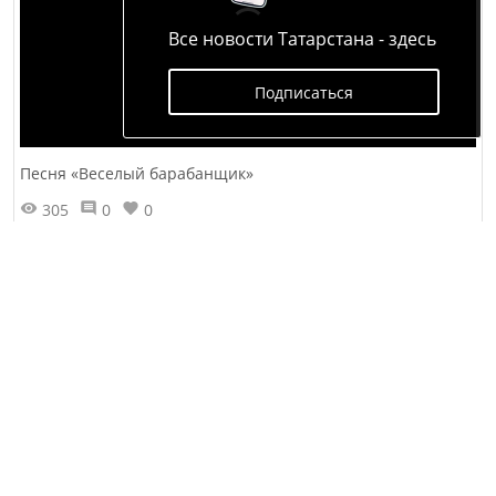
Все новости Татарстана - здесь
Подписаться
Песня «Веселый барабанщик»
305
0
0
Выступление ансамбля бардовской песни
«Игрушка» на презентации нашего
журнала