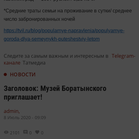
*Средние траты семьи на проживание в сутки/ среднее
число забронированных ночей
https://tvil.ru/blog/popularnye-napravlenia/populyarnye-
goroda-dlya-semeynykh-puteshestviy-letom
Следите за самым важным и интересным в
Telegram-
канале
Татмедиа
НОВОСТИ
Заголовок: Музей Боратынского
приглашает!
admin,
8 Июль 2020 - 09:09
2101
0
0