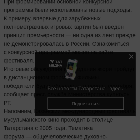
При формировании основной конкурсной
программы были использованы новые подходы.
К примеру, впервые для зарубежных
полнометражных игровых картин был введен
принцип премьерности — ни одна из лент прежде
не демонстрировалась в России. Ознакомиться
с конкурсной программой можно на сайте
фестиваля.
Итоговые обсуждения и заседания жюри пройдут
в дистанционном формате. Фильмы-
победители будут объявлены в начале сентября,
Все новости Татарстана - здесь
сообщает пресс-служба Министерства культуры
РТ.
Подписаться
Напомним, Казанский международный фестиваль
мусульманского кино проходит в столице
Татарстана с 2005 года. Тематика
форума — общечеловеческие духовно-