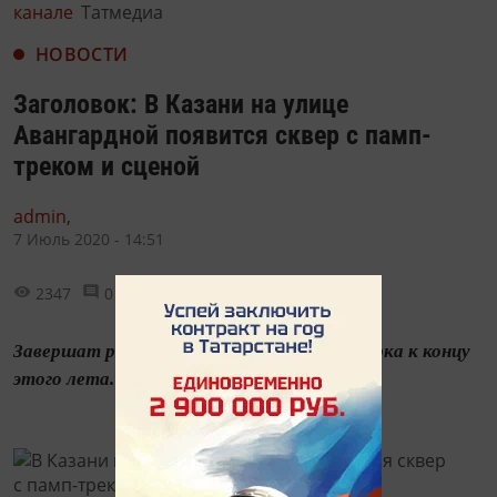
канале
Татмедиа
НОВОСТИ
Заголовок: В Казани на улице
Авангардной появится сквер с памп-
треком и сценой
admin,
7 Июль 2020 - 14:51
2347
0
1
Завершат работы по благоустройству парка к концу
этого лета.