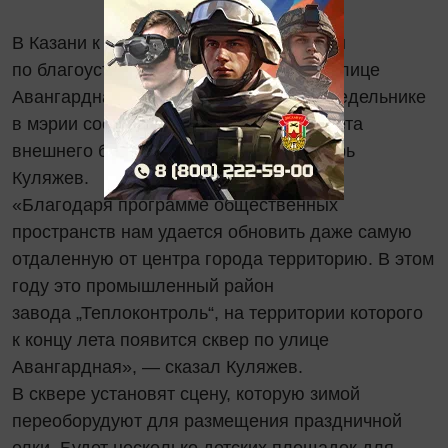
В Казани к концу лета завершат работы
по благоустройству нового сквера на улице
Авангардная. Об этом на деловом понедельнике
в мэрии сообщил председатель Комитета
внешнего благоустройства Казани Игорь
Куляжев.
«Благодаря программе общественных
пространств нам удается обновить даже самую
отдаленную от центра города территорию. В этом
году это промышленный район
завода „Теплоконтроль“, на территории которого
к концу лета появится сквер по улице
Авангардная», — сказал Куляжев.
В сквере установят сцену, которую зимой
переоборудуют для размещения праздничной
елки. Будет несколько детских площадок для