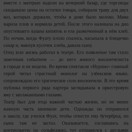
вместе с матерью ходили на вечерний базар, где торговцы
скидывали цены на остатки товара, собирали траву для двух
коз, которых держали, чтобы в доме было молоко. Мама
варила плов и кормила детей. После этого наливала на дно
опустевшего казана кипяток и ела размоченный в нём хлеб.
По ночам, когда Фуату плохо спалось, насыпала в блюдечко
сахар и, макнув кусочек хлеба, давала сыну.
Отец всю жизнь работал в театре. Его появление там стало
заметным событием — до него живого виолончелиста
в городе и не видели. Во время спектакля «Нурхон» главный
герой читал страстный монолог на узбекском языке,
сопровождало его трагическое соло виолончели. В это время
публика первого ряда партера заглядывала в оркестровую
яму с заплаканными глазами.
Театр был для отца важной частью жизни, но не менее
важную часть занимали дети. Однажды он отправился
в школу, где учился Фуат, чтобы отнести ему бутерброд, но
сына там не застал. Оказывается, сославшись на
контрольную по сольфеджио, тот отправился с друзьями