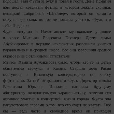
подошёл, взял Фуата за руку и повёл в гости. Дома Исмагил
абы достал красивый футляр, в котором лежала скрипка,
немецкий фабричный «Штайнер», который он когда-то
покупал для сына, но тот не пожелал учиться: «Фуат, это
тебе. Подарок».
Фуат поступил в Наманганское музыкальное училище
в класс Михаила Евсеевича Гехтлера. Детям семьи
Абубакировых в порядке исключения разрешили учиться
параллельно и в средней школе. Все они завершили среднее
образование с отличными аттестатами.
Мечтой Хамита Абубакирова было, чтобы кто-то из детей
обязательно вернулся в Казань. Старшая дочь Равия
поступила в Казанскую консерваторию по классу
фортепиано. За ней отправился и Фуат. Директор школы
Валентина Юрьевна Иоськина написала будущему
абитуриенту положительную характеристику, отметив его
активное участие в концертной жизни города. Фуата она
напутствовала словами о том, что его будет не хватать. Ещё
бы — ведь часто в свободное время он приходил