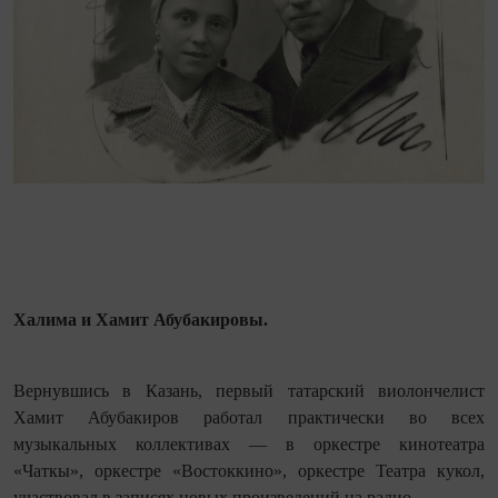
Халима и Хамит Абубакировы.
Вернувшись в Казань, первый татарский виолончелист
Хамит Абубакиров работал практически во всех
музыкальных коллективах — в оркестре кинотеатра
«Чаткы», оркестре «Востоккино», оркестре Театра кукол,
участвовал в записях новых произведений на радио.