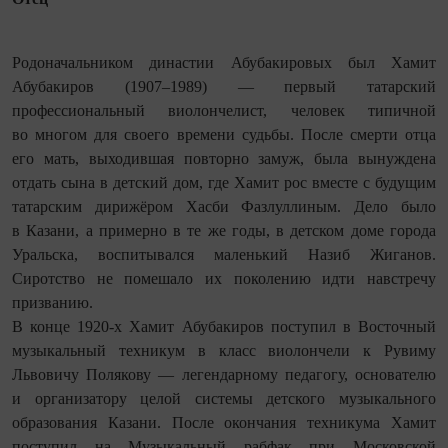
Родоначальником династии Абубакировых был Хамит
Абубакиров (1907–1989) — первый татарский
профессиональный вио­лончелист, человек типичной
во многом для своего времени судьбы. После смерти отца
его мать, выходившая повторно замуж, была вынуждена
отдать сына в детский дом, где Хамит рос вместе с будущим
татарским дирижёром Хасби Фазлуллиным. Дело было
в Казани, а примерно в те же годы, в детском доме города
Уральска, воспитывался маленький Назиб Жиганов.
Сиротство не помешало их поколению идти навстречу
призванию.
В конце 1920-х Хамит Абубакиров поступил в Восточный
музыкальный техникум в класс виолончели к Рувиму
Львовичу Полякову — легендарному педагогу, основателю
и организатору целой системы детского музыкального
образования Казани. После окончания техникума Хамит
поступил на Музыкальный рабфак при Московской