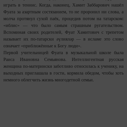
играть в теннис. Когда, наконец, Хамит Заббарович нашёл
Фуата за азартным состязанием, то не проронил ни слова, а
молча протянул сухой паёк, процедив потом на татарском:
«иблис» — что было самым страшным ругательством.
Вспоминая своих родителей, Фуат Хамитович с трепетом
называет их по-татарски әүлияләр — в исламе это слово
означает «приближённые к Богу люди».
Первой учительницей Фуата в музыкальной школе была
Раиса Ивановна Семьянова. Интеллигентная русская
женщина по‑матерински заботливо относилась к ученику, на
выходных приглашала в гости, кормила обедом, чтобы хоть
немного облегчить жизнь многодетной семьи.