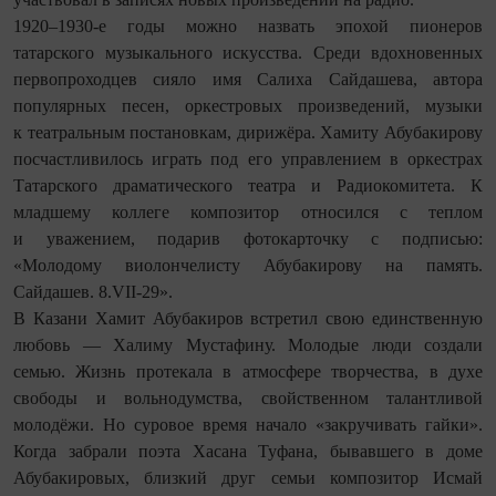
1920–1930-е годы можно назвать эпохой пионеров
татарского музыкального искусства. Среди вдохновенных
первопроходцев сияло имя Салиха Сайдашева, автора
популярных песен, оркестровых произведений, музыки
к театральным постановкам, дирижёра. Хамиту Абубакирову
посчастливилось играть под его управлением в оркестрах
Татарского драматического театра и Радиокомитета. К
младшему коллеге композитор относился с теплом
и уважением, подарив фотокарточку с под­писью:
«Молодому виолончелисту Абубакирову на память.
Сайдашев. 8.VII-29».
В Казани Хамит Абубакиров встретил свою единственную
любовь — Халиму Мустафину. Молодые люди создали
семью. Жизнь протекала в атмосфере творчества, в духе
свободы и вольнодумства, свойственном талантливой
молодёжи. Но суровое время начало «закручивать гайки».
Когда забрали поэта Хасана Туфана, бывавшего в доме
Абубакировых, близкий друг семьи композитор Исмай