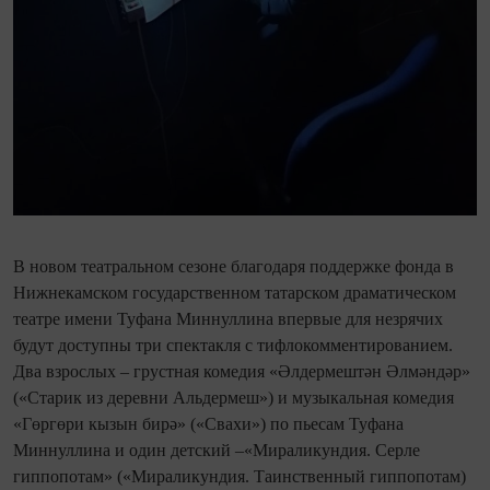
В новом театральном сезоне благодаря поддержке фонда в
Нижнекамском государственном татарском драматическом
театре имени Туфана Миннуллина впервые для незрячих
будут доступны три спектакля с тифлокомментированием.
Два взрослых – грустная комедия «Әлдермештән Әлмәндәр»
(«Старик из деревни Альдермеш») и музыкальная комедия
«Гөргөри кызын бирә» («Свахи») по пьесам Туфана
Миннуллина и один детский –«Мираликундия. Серле
гиппопотам» («Мираликундия. Таинственный гиппопотам)