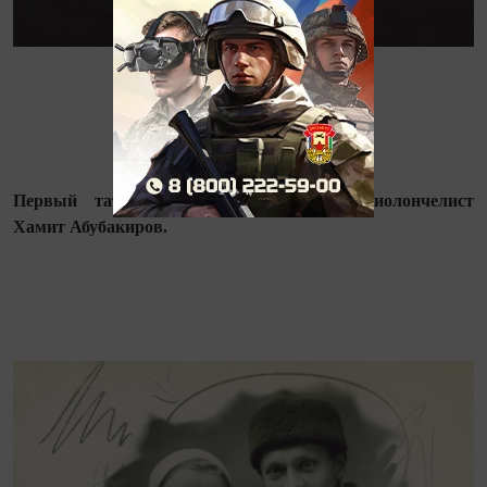
Первый татарский профессиональный виолончелист
Хамит Абубакиров.