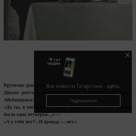
Все новости Татарстана - здесь
Вручение дипломов в Казанской консерватории.
Диалог ректора Назиба Жиганова и выпускника Фуата
Абубакирова:
Подписаться
«Да ты, я посмотрю, учился, как Ленин?..» — «У Ленина
была одна четвёрка…» —
«А у тебя нет?.. И правда — нет».