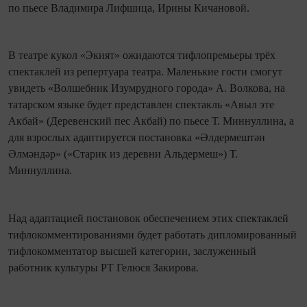
по пьесе Владимира Лифшица, Ирины Кичановой.
В театре кукол «Экият» ожидаются тифлопремьеры трёх
спектаклей из репертуара театра. Маленькие гости смогут
увидеть «Волшебник Изумрудного города» А. Волкова, на
татарском языке будет представлен спектакль «Авыл эте
Акбай» (Деревенский пес Акбай) по пьесе Т. Миннуллина, а
для взрослых адаптируется постановка «Әлдермештән
Әлмәндәр» («Старик из деревни Альдермеш») Т.
Миннуллина.
Над адаптацией постановок обеспечением этих спектаклей
тифлокомментированиями будет работать дипломированный
тифлокомментатор высшей категории, заслуженный
работник культуры РТ Гелюся Закирова.