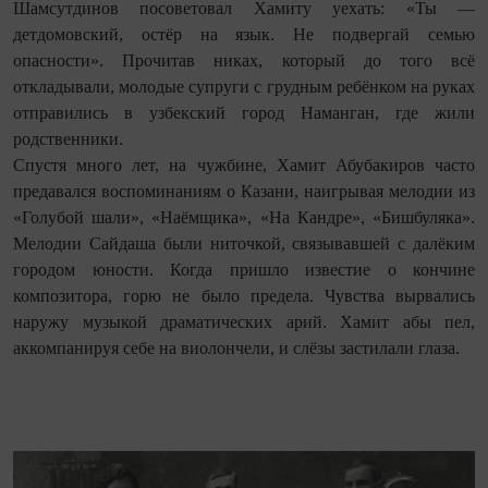
Шамсутдинов посоветовал Хамиту уехать: «Ты —
детдомовский, остёр на язык. Не подвергай семью
опасности». Прочитав никах, который до того всё
откладывали, молодые супруги с грудным ребёнком на руках
отправились в узбекский город Наманган, где жили
родственники.
Спустя много лет, на чужбине, Хамит Абубакиров часто
предавался воспоминаниям о Казани, наигрывая мелодии из
«Голубой шали», «Наёмщика», «На Кандре», «Бишбуляка».
Мелодии Сайдаша были ниточкой, связывавшей с далёким
городом юности. Когда пришло известие о кончине
композитора, горю не было предела. Чувства вырвались
наружу музыкой драматических арий. Хамит абы пел,
аккомпанируя себе на виолончели, и слёзы застилали глаза.