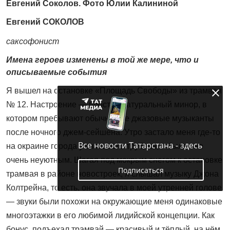
Евгений Соколов. Фото Юлии Калининой
Евгений СОКОЛОВ
саксофонист
Имена героев изменены в той же мере, что и
описываемые события
Я вышел на остановке «Площадь Свободы» из трамвая
№ 12. Настроение — простой натуральный минор, в
котором пребывают обычно все джазовые музыканты
после ночного джем-сейшена. Утро застало меня где-то
Все новости Татарстана - здесь
на окраине города у знакомого трубача, и было оно
очень неуютным. Шагая под мокрым снегом к остановке
Подписаться
трамвая в районе новостроек, я слышал музыку Джона
Колтрейна, то есть, она звучала в моей утренней голове
— звуки были похожи на окружающие меня одинаковые
многоэтажки в его любимой лидийской концепции. Как
бонус, подъехал трамвай — красивый и тёплый, на нём