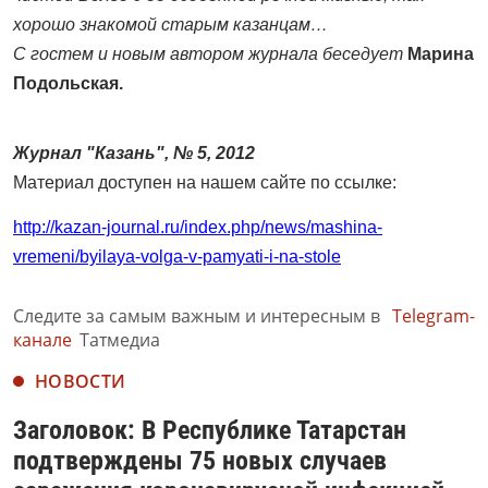
хорошо знакомой старым казанцам…
С гостем и новым автором журнала беседует
Марина
Подольская.
Журнал "Казань", № 5, 2012
Материал доступен на нашем сайте по ссылке:
http://kazan-journal.ru/index.php/news/mashina-
vremeni/byilaya-volga-v-pamyati-i-na-stole
Следите за самым важным и интересным в
Telegram-
канале
Татмедиа
НОВОСТИ
Заголовок: В Республике Татарстан
подтверждены 75 новых случаев