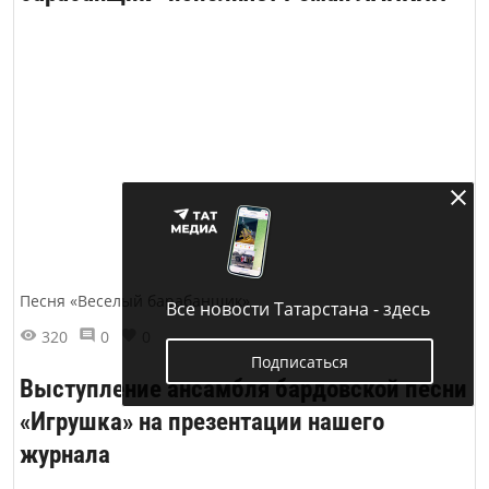
Песня «Веселый барабанщик»
Все новости Татарстана - здесь
320
0
0
Подписаться
Выступление ансамбля бардовской песни
«Игрушка» на презентации нашего
журнала