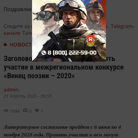
Поздравляем всех причастных!
Следите за самым важным и интересным в
Telegram-
канале
Татмедиа
НОВОСТИ
Заголовок: Казанцы могут принять
участие в межрегиональном конкурсе
«Венец поэзии – 2020»
admin,
21 Апрель 2020 - 08:53
1894
0
1
Литературное состязание пройдет с 6 июня по 4
ноября 2020 года. Принять участие в нем могут