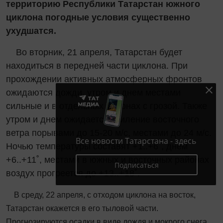
территорию Республики Татарстан южного
циклона погодные условия существенно
ухудшатся.
Во вторник, 21 апреля, Татарстан будет
находиться в передней части циклона. При
прохождении активных атмосферных фронтов
ожидаются дожди, утром и днем местами
сильные и в отдельных районах с грозой. Также
утром и днем ожидается усиление восточного
ветра порывами до 15-20 м/с, местами до 24 м/с.
Все новости Татарстана - здесь
Ночью температуры составят +1..+6˚, днем
+6..+11˚, местами в южных и восточных районах
Подписаться
воздух прогреется до +13..+18˚.
В среду, 22 апреля, с отходом циклона на восток,
Татарстан окажется в его тыловой части.
Прогнозируются осадки в виде дождя и мокрого снега,