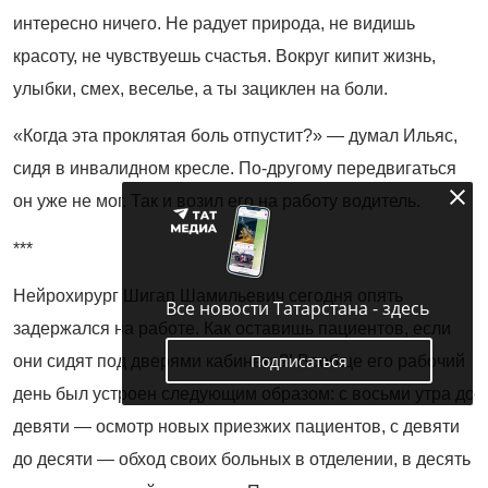
интересно ничего. Не радует природа, не видишь
красоту, не чувствуешь счастья. Вокруг кипит жизнь,
улыбки, смех, веселье, а ты зациклен на боли.
«Когда эта проклятая боль отпустит?» — думал Ильяс,
сидя в инвалидном кресле. По-другому передвигаться
он уже не мог. Так и возил его на работу водитель.
***
Нейрохирург Шигап Шамильевич сегодня опять
Все новости Татарстана - здесь
задержался на работе. Как оставишь пациентов, если
Подписаться
они сидят под дверями кабинета?! Вообще его рабочий
день был устроен следующим образом: с восьми утра до
девяти — осмотр новых приезжих пациентов, с девяти
до десяти — обход своих больных в отделении, в десять