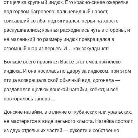
от щелчка крупный индюк. Его красно-синее ожерелье
под горлом багровело; пальцевидный нарост,
свисавший со лба, подтягивался; перья на хвосте
распушивались; крылья расходились чуть в стороны, и
не маленький по размеру индюк превращался в
огромный шар из перьев. И… как закулдычет!
Больше всего нравился Вассе этот смешной клёкот
индюка. И она носилась по двору за индюком, при этом
птица возвращала свой обычный вид, догоняла —
раздавался щелчок донской нагайки, клёкот, и всё
повторялось заново…
Донские нагайки, в отличие от кубанских или уральских,
не мастерятся в виде цельного хлыста. Нагайка состоит
из двух отдельных частей — рукояти и собственно