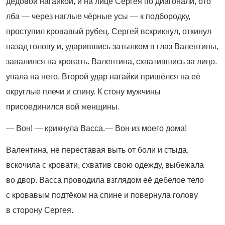
дедовой нагайкой, и на лице Сергея по диагонали, ото
лба — через наглые чёрные усы — к подбородку,
проступил кровавый рубец. Сергей вскрикнул, откинул
назад голову и, ударившись затылком в глаз Валентины,
завалился на кровать. Валентина, схватившись за лицо.
упала на него. Второй удар нагайки пришёлся на её
округлые плечи и спину. К стону мужчины
присоединился вой женщины.
— Вон! — крикнула Васса.— Вон из моего дома!
Валентина, не переставая выть от боли и стыда,
вскочила с кровати, схватив свою одежду, выбежала
во двор. Васса проводила взглядом её дебелое тело
с кровавым подтёком на спине и повернула голову
в сторону Сергея.