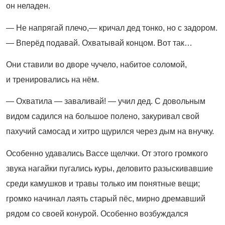
он неладен.
— Не напрягай плечо,— кричал дед тонко, но с задором.
— Вперёд подавай. Охватывай концом. Вот так…
Они ставили во дворе чучело, набитое соломой,
и тренировались на нём.
— Охватила — заваливай! — учил дед. С довольным
видом садился на большое полено, закуривал свой
пахучий самосад и хитро щурился через дым на внучку.
Особенно удавались Вассе щелчки. От этого громкого
звука нагайки пугались куры, деловито разыскивавшие
среди камушков и травы только им понятные вещи;
громко начинал лаять старый пёс, мирно дремавший
рядом со своей конурой. Особенно возбуждался