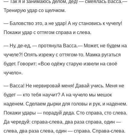
— Так я и занимаюсь делом, дед! — смеялась Васса.—
Тренирую удар со щелчком.
— Баловство это, а не удар! А ну становись к чучелу!
Покажи удар с оттягом справа и слева.
— Ну, де-ед, — протянула Васса.— Может, не будем на
чучеле?! Опять изрежу с оттягом-то. Мамка ругаться
будет. Говорит: «Всю одёжу старую извели на своё
чучело».
— Васса! Не нервировай меня! Давай учись. Меня не
будет — кто тебя научит? А на чучело мы мешок
наденем. Сделаем дырки для головы и рук, и наденем.
Покажи удары — порадуй деда. Сто справа, сто слева.
Да чередуй: справа-слева, два раза справа, один —
слева, два раза слева, один — справа. Справа-слева.