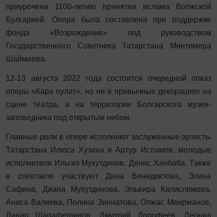
приурочена 1100-летию принятия ислама Волжской
Булгарией. Опера была поставлена при поддержке
фонда «Возрождение» под руководством
Государственного Советника Татарстана Минтимера
Шаймиева.
12-13 августа 2022 года состоится очередной показ
оперы «Кара пулат», но не в привычных декорациях на
сцене театра, а на территории Болгарского музея-
заповедника под открытым небом.
Главные роли в опере исполняют заслуженные артисты
Татарстана Илюса Хузина и Артур Исламов, молодые
исполнители Ильгиз Мухутдинов, Денис Ханбаба. Также
в спектакле участвуют Дина Венедиктова, Элина
Сафина, Диана Мухутдинова, Эльвира Калислямова,
Аниса Валиева, Полина Зиннатова, Олжас Меирманов,
Динар Шарафетдинов, Дмитрий Дорофеев, Леонид