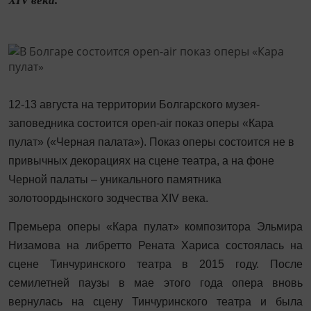
XIV века.
12-13 августа на территории Болгарского музея-
заповедника
состоится
open-air показ оперы «Кара
пулат» («Черная палата»). Показ оперы состоится не в
привычных декорациях на сцене театра, а
на фоне
Черной палаты – уникального памятника
золотоордынского зодчества XIV века.
Премьера оперы «Кара пулат» композитора Эльмира
Низамова на
либретто
Ренат
а
Х
арис
а состоялась на
сцене Тинчуринского театра в 2
015 году.
После
семилетней паузы в
мае этого года опера вновь
вернулась на сцену Тинчуринского театра и была