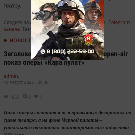
театру.
Следите за самым важным и интересным в
Telegram-
канале
Татмедиа
НОВОСТИ
Заголовок: В Болгаре состоится open-air
показ оперы «Кара пулат»
admin,
10 Август 2022 - 09:00
1863
0
0
Показ оперы состоится не в привычных декорациях на
сцене театра, а на фоне Черной палаты –
уникального памятника золотоордынского зодчества