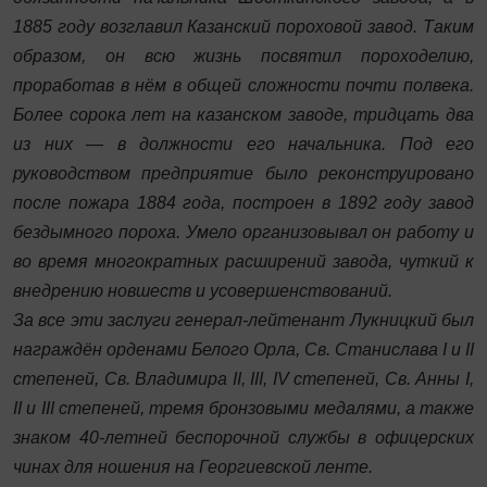
1885 году возглавил Казанский пороховой завод. Таким
образом, он всю жизнь посвятил пороходелию,
проработав в нём в общей сложности почти полвека.
Более сорока лет на казанском заводе, тридцать два
из них — в должности его начальника. Под его
руководством предприятие было реконструировано
после пожара 1884 года, построен в 1892 году завод
бездымного пороха. Умело организовывал он работу и
во время многократных расширений завода, чуткий к
внедрению новшеств и усовершенствований.
За все эти заслуги генерал-лейтенант Лукницкий был
награждён орденами Белого Орла, Св. Стани­слава I и II
степеней, Св. Владимира II, III, IV степеней, Св. Анны I,
II и III степеней, тремя бронзовыми медалями, а также
знаком 40-летней беспорочной службы в офицерских
чинах для ношения на Георгиевской ленте.