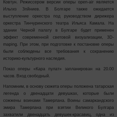
Ковтун. Режиссером версии оперы
open-air является
Ильгиз Зпйниев
. В Болгаре также о
жидается
выступление оркестра под руководством дирижера
оркестра Тинчуринского театра Ильяса Камала. На
здании Черной палату в Булгаре будет применен
эффект современной световой визуализации, 3D-
maping. При этом, при подготовке к постановке оперы
были соблюдены все требования к сохранению
историко-культурного наследия.
Показ оперы «Кара пулат» запланирован на 20
.00
часов. Вход свободный.
Напомним, в основу сюжета оперы положена татарская
легенда о двенадцати девушках, которые были
сожжены воинами Тамерлана. Воины самаркандского
эмира Тамерлана при взятии Великого Булгара
захватили двенадцать девушек-красавиц, одна из