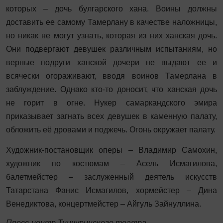
которых – дочь булгарского хана. Воины должны
доставить ее самому Тамерлану в качестве наложницы,
но никак не могут узнать, которая из них ханская дочь.
Они подвергают девушек различным испытаниям, но
верные подруги ханской дочери не выдают ее и
всячески огораживают, вводя воинов Тамерлана в
заблуждение. Однако кто-то доносит, что ханская дочь
не горит в огне. Нукер самаркандского эмира
приказывает загнать всех девушек в каменную палату,
обложить её дровами и поджечь. Огонь окружает палату.
Художник-постановщик оперы – Владимир Самохин,
художник по костюмам – Асель Исмагилова,
балетмейстер – заслуженный деятель искусств
Татарстана Фанис Исмагилов, хормейстер – Дина
Венедиктова, концертмейстер – Айгуль Зайнуллина.
Пресс-центр Тинчуринского театра