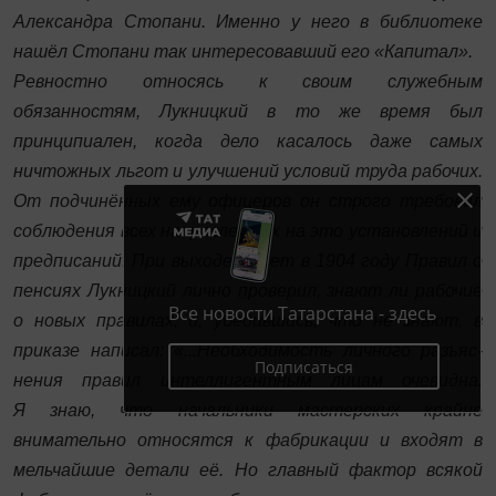
Александра Стопани. Именно у него в библиотеке
нашёл Стопани так интересовавший его «Капитал».
Ревностно относясь к своим служебным
обязанностям, Лукницкий в то же время был
принципиален, когда дело касалось даже самых
ничтожных льгот и улучшений ­условий труда рабочих.
От подчинённых ему офицеров он строго требовал
соблюдения всех направленных на это установлений и
предписаний. При выходе в свет в 1904 году Правил о
пенсиях Лукницкий лично проверил, знают ли рабочие
Все новости Татарстана - здесь
о новых правилах, и, убедившись, что не знают, в
приказе написал: «...Необходимость личного разъяс­
Подписаться
нения правил интеллигентным лицам очевидна.
Я знаю, что начальники мастерских крайне
внимательно относятся к фабрикации и входят в
мельчайшие детали её. Но главный фактор всякой