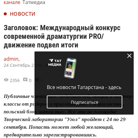
канале
Татмедиа
НОВОСТИ
Заголовок: Международный конкурс
современной драматургии PRO/
движение подвел итоги
admin,
24 Сентябрь 2019 - 09:34
2356
0
1
Все новости Татарстана - здесь
Публичные читки пьес-победителей, лекции и мастер-
Подписаться
классы от ридеров и приглашенных специалистов,
польский блок читок пьес. Все это на площадке
Творческой лаборатории "Угол" пройдет с 24 по 29
сентября. Попасть может любой желающий,
предварительно зарегистрировавшись.