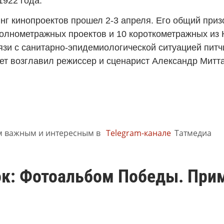
1922 года.
нг кинопроектов прошел 2-3 апреля. Его общий призо
полнометражных проектов и 10 короткометражных из К
вязи с санитарно-эпидемиологической ситуацией пит
ет возглавил режиссер и сценарист Александр Митта
м важным и интересным в
Telegram-канале
Татмедиа
к: Фотоальбом Победы. Прим