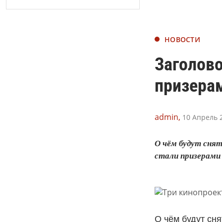
НОВОСТИ
Заголово
призерам
admin,
10 Апрель 2
О чём будут сня
стали призерами 
О чём будут сн