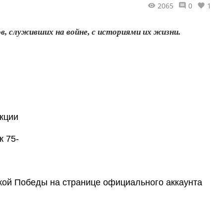
2065
0
1
в, служивших на войне, с историями их жизни.
кции
к 75-
кой Победы на странице официального аккаунта