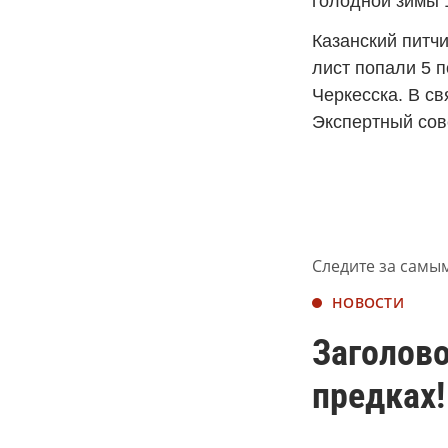
голодной зимы 
Казанский питчи
лист попали 5 
Черкесска. В с
Экспертный сов
Следите за самы
НОВОСТИ
Заголово
предках!