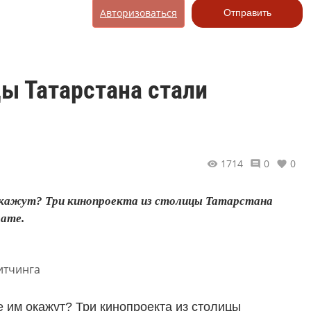
Авторизоваться
Отправить
цы Татарстана стали
1714
0
0
 окажут? Три кинопроекта из столицы Татарстана
мате.
е им окажут? Три кинопроекта из столицы