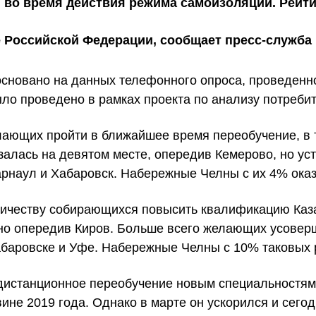
 во время действия режима самоизоляции. Рейт
 Российской Федерации, сообщает пресс-служба 
сновано на данных телефонного опроса, проведенно
ыло проведено в рамках проекта по анализу потреби
лающих пройти в ближайшее время переобучение, в 
залась на девятом месте, опередив Кемерово, но ус
арнаул и Хабаровск. Набережные Челны с их 4% оказ
личеству собирающихся повысить квалификацию Казан
 но опередив Киров. Больше всего желающих усовер
абаровске и Уфе. Набережные Челны с 10% таковых р
а дистанционное переобучение новым специальностя
ине 2019 года. Однако в марте он ускорился и сегод