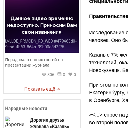
специальности
Правительстве
Исследование о
человек. Оно б
Казань с 7% же
Порадовало наших гостей на
технологий, ока
презентации журнала
Новокузнецк, Б
306
0
0
При этом по ко
Показать ещё ➜
Екатеринбургу,
в Оренбурге, Х
Народные новости
«<...> спрос н
Дорогие друзья
во второй полов
журнала «Казань»,