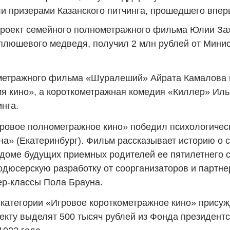
ли призерами Казанского питчинга, прошедшего впе
 проект семейного полнометражного фильма Юлии За
 плюшевого медведя, получил 2 млн рублей от Минис
метражного фильма «Шуралеший» Айрата Камалова и
я кино», а короткометражная комедия «Киллер» Иль
нга.
гровое полнометражное кино» победил психологичес
на» (Екатеринбург). Фильм рассказывает историю о 
 доме будущих приемных родителей ее пятилетнего с
одюсерскую разработку от соорганизаторов и партне
ер-классы Пола Брауна.
 категории «Игровое короткометражное кино» прису
оекту выделят 500 тысяч рублей из Фонда президентс