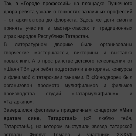
Так, в «Городе профессий» на площадке Пушечного
двора ребята узнали о тонкостях различных профессий
– от архитектора до флориста. Здесь же дети смогли
принять участие в мастер-классах и традиционных
играх народов Республики Татарстан.
В литературном дворике были организованы
творческие мастер-классы, викторины и выставка
новых книг. А в пространстве детского телевидения от
«Шаян ТВ» для ребят подготовили викторины, конкурсы
и флешмоб с татарскими танцами. В «Кинодворе» был
организован просмотр мультфильмов и фильмов
производства студий «Татармультфильм» и
«Татаркино».
Завершился фестиваль праздничным концертом
«Мин
яратам сине, Татарстан!»
(«Я люблю тебя,
Татарстан!»), на котором выступили звезда татарской
эстрады Фирдус Тямаев и участники XXXVII