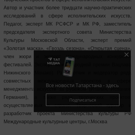
Автор и участник более тридцати научно-практических
исследований в сфере исполнительских искусств.
Педагог, эксперт МК РСФСР и МК РФ, заместитель
председателя экспертного совета Министерства
Культуры Московской Области, эксперт премий
«Золотая маска», «Гвоздь сезона», «Открытая сцена»,
член жюри и эксперт международных конкурсов-
фестивалей. Эксперт международной премии Вацлава
Нижинского (Монако). Разработчик и модератор ряда
совместных международных проектов в сфере
Все новости Татарстана - здесь
менеджмента искусств за рубежом (Италия, Испания,
Германия), а также ряда творческих проектов,
Подписаться
осуществляемых в стране. Творческий куратор и
разработчик проекта Министерства культуры РФ
Международные культурные центры, г.Москва