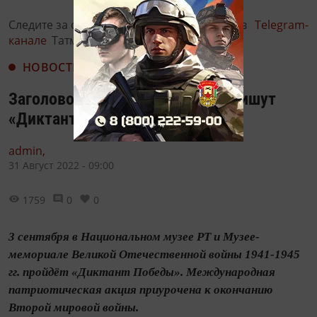
Следите за самым важным и интересным в
Telegram-
канале
Татмедиа
НОВОСТИ
Заголовок: В музеях Казани напишут
«Диктант Победы»
admin,
31 Август 2022 - 09:00
1759
0
0
3 сентября в Национальном музее РТ и Музее-
мемориале Великой Отечественной войны 1941-1945
гг. пройдёт «Диктант Победы». Международная
патриотическая акция приурочена к окончанию
Второй мировой войны.