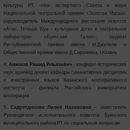
культуры РТ, член экспертного Совета и жюри
Национальной театральной премии «Золотая Маска»,
соруководитель Международного фестиваля искусств
«Апас, Тетюши, Буа – культурная дуга» и театральной
лаборатории «Буинская Талия», лауреат
Республиканской премии имени М.Джалиля и
Общественной премии имени Д.Сиразиева, г.Казань
4.
Амишов Рашид Ильязович
- кандидат исторических
наук, краевед доцент кафедры гуманитарных дисциплин
и иностранных языков Казанского кооперативного
института – филиала Российского университета
кооперации
5.
Садретдинова Лилия Назимовна
– заместитель
Руководителя исполнительного комитета Буинского
муниципального района РТ по социальным вопросам