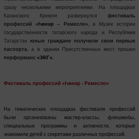
сразу несколькими мероприятиями. На площадках
Казанского Кремля развернулся
фестиваль
профессий «
Һө
н
ә
р
–
Ремесло»
, в Музее истории
государственности татарского народа и Республики
Татарстан
юные граждане получили свои первые
паспорта
, а в здании Присутственных мест прошел
перформанс
«360˚».
Фестиваль профессий «
Һө
н
ә
р - Ремесло»
На тематических площадках фестиваля профессий
были организованы мастер-классы, флешмобы,
специальные программы и активности, которые
знакомили детей с секретами различных профессий.