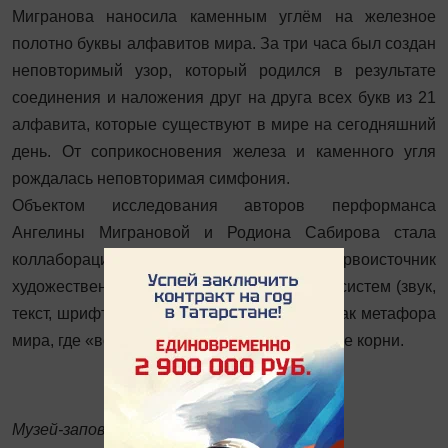
Мигранова наносила каменным углём на железное
полотно буквы алфавитов мира. За три часа был создан
неповторимый узор, который родился в результате
соединения и наложения друг на друга всех букв из 21
алфавита, которые существуют в мире на сегодняшний
день. От соприкосновения железа и каменного угля
рождалась неповторимая симфония.
Объектом исследования авторов перформанса
Ангелины Миграновой и Родиона Сабирова стала
коллаборация языковых механизмов, как первоисточник
художественно-изобразительных знаковых систем (звук,
текст, шрифт, движение) и их соединение, как метафора
мира, где «все едино» и имеет общие единые корни.
Музей-заповедник «Казанский Кремль»