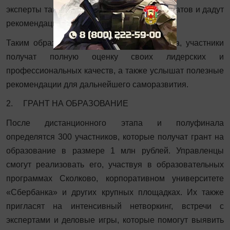
эксперты также оценят компетенции кандидатов и дадут
рекомендации по будущему развитию.
Таким образом, даже не дойдя до финала, участники
получат полную оценку своих лидерских и
профессиональных качеств, а также услышат полезные
рекомендации для дальнейшего саморазвития.
2. ГРАНТ НА ОБРАЗОВАНИЕ
После дистанционного этапа и полуфинала
определятся 300 участников, которые получат грант на
образование в размере 1 млн рублей. Управленцы
смогут реализовать его, участвуя в образовательных
программах Сколково, корпоративном университете
«Сбербанка» и других крупных площадках. Их также
пригласят на интенсивный нетворкинг, встречи с
экспертами и деловые игры, которые помогут выявить