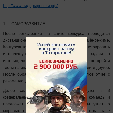
http://www.лидерыроссии.рф/
1. САМОРАЗВИТИЕ
После регистрации на сайте конкурса проводится
дистанционный отбор кандидатов в онлайн-режиме.
Конкурсантам предложат продемонстрировать
интеллектуальные способности — решить задачи по
истории, литературе, географии, праву, а также пройти
тесты на знание управленческих компетенций и другое.
После обработки результатов всем пришлют отчет с
рекомендациями от экспертов.
Далее сильнейшие управленцы соберутся в 8
федеральных округах, где их разделят на команды и
предложат решить различные бизнес-кейсы, узнать о
мировых трендах на конференциях. На этом этапе