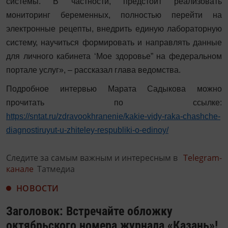
системы. В частности, предстоит реализовать
мониторинг беременных, полностью перейти на
электронные рецепты, внедрить единую лабораторную
систему, научиться формировать и направлять данные
для личного кабинета ‘Мое здоровье” на федеральном
портале услуг», – рассказал глава ведомства.
Подробное интервью Марата Садыкова можно
прочитать по ссылке:
https://sntat.ru/zdravookhranenie/kakie-vidy-raka-chashche-
diagnostiruyut-u-zhiteley-respubliki-o-edinoy/
Следите за самым важным и интересным в
Telegram-
канале
Татмедиа
НОВОСТИ
Заголовок: Встречайте обложку
октябрьского номера журнала «Казань»!