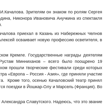
В.И.Качалова. Зрителям он знаком по ролям Сергея
одина, Никонора Ивановича Анучкина из спектакля
.
ачалова приехал в Казань из Набережных Челнов
 Алексей осваивает новую профессию осветителя, в
ском Кремле. Государственные награды деятелям
н Рустам Минниханов – всего было поощрено 19
пехом прошли творческие фестивали среди которых
ра «Европа – Россия - Азия», где приняли участие
га. Кроме того, осенью Качаловский театр принял
ся поездки в Йошкар-Олу и Марсель (Франция). Во
у Александра Славутского. Надеюсь, что это звание