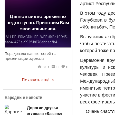
артист Республи
В этом году де
Голубкова в бу
«Женитьба», Пе
Выпускник актё
чтобы постигат
которой тоже пр
Порадовало наших гостей на
презентации журнала
Церемония вруч
319
0
0
культуры и ис
человек. Прези
Показать ещё ➜
Международный 
именитые театр
участие в фест
Народные новости
всех фестиваль
Дорогие друзья
- Очень счастли
журнала «Казань»,