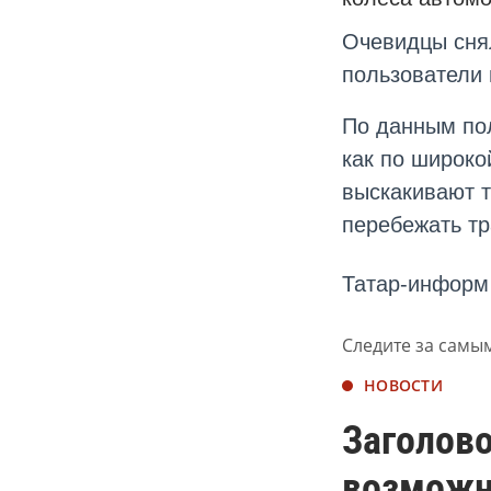
Очевидцы снял
пользователи 
По данным пол
как по широко
выскакивают т
перебежать тр
Татар-информ
Следите за самы
НОВОСТИ
Заголово
возможн