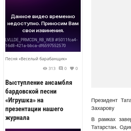
Песня «Веселый барабанщик»
313
0
0
Выступление ансамбля
бардовской песни
«Игрушка» на
Президент Тат
презентации нашего
Захарову
журнала
В рамках заве
Татарстан. Оди