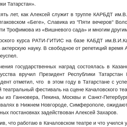
ки Татарстан».
сять лет, как Алексей служит в труппе КАРБДТ им.
лгаковском «Беге», Славика из "Пяти вечеров" Вол
ти Трофимова из «Вишневого сада» и многим другим
рского курса РАТИ-ГИТИС на базе КАБДТ им.В.И.К
ь актерскую науку. В свободное от репетиций время
еуспел.
ения государственных наград состоялась в Казан
кусства вручил Президент Республики Татарста
дент отметил, что в этом году в Татарстане с ус
театральный фестиваль на сцене Качаловского теат
ы из Ганновера, Пекина, Москвы и Санкт-Петербур
ивалях в Нижнем Новгороде, Симферополе, ожидают
ных постановках задействован Алексей Захаров.
в, что работаю в Качаловском театре и что учился 