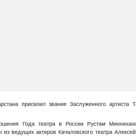
арстана присвоил звание Заслуженного артиста 
ршения Года театра в России Рустам Миннихано
н из ведущих актеров Качаловского театра Алексе