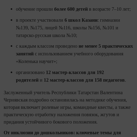
обучение прошли
более 600 детей
в возрасте 7–10 лет;
в проекте участвовали
6 школ Казани
: гимназии
№139, №175, лицей №116, школы №156, №101 и
татарско-русская школа №10;
с каждым классом проведено
не менее 5 практических
занятий
с использованием учебного оборудования
«Коленька научит»;
организовано
12 мастер-классов для 192
родителей
и
12 мастер-классов для 158 педагогов
.
Заслуженный учитель Республики Татарстан Валентина
Чернявская подробно остановилась на методике обучения,
которая включает ролевые игры, командные квесты, а также
практическую отработку наложения повязок, жгутов и
придания устойчивого бокового положения.
От инклюзии до дошкольников: ключевые темы для