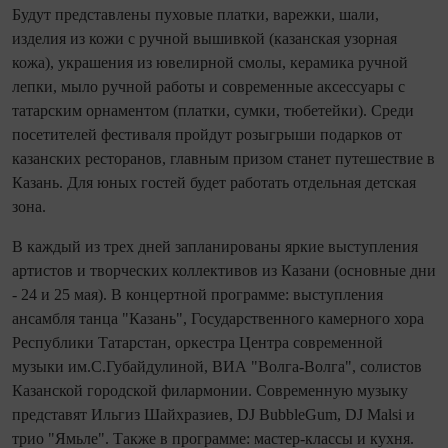
Будут представлены пуховые платки, варежки, шали,
изделия из кожи с ручной вышивкой (казанская узорная
кожа), украшения из ювелирной смолы, керамика ручной
лепки, мыло ручной работы и современные аксессуары с
татарским орнаментом (платки, сумки, тюбетейки). Среди
посетителей фестиваля пройдут розыгрыши подарков от
казанских ресторанов, главным призом станет путешествие в
Казань. Для юных гостей будет работать отдельная детская
зона.
В каждый из трех дней запланированы яркие выступления
артистов и творческих коллективов из Казани (основные дни
- 24 и 25 мая). В концертной программе: выступления
ансамбля танца "Казань", Государственного камерного хора
Республики Татарстан, оркестра Центра современной
музыки им.С.Губайдулиной, ВИА "Волга-Волга", солистов
Казанской городской филармонии. Современную музыку
представят Ильгиз Шайхразиев, DJ BubbleGum, DJ Malsi и
трио "Ямьле". Также в программе: мастер-классы и кухня.