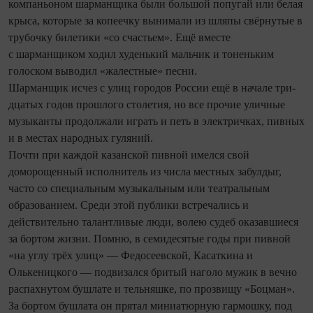
компаньоном шарманщика были большой попугай или белая
крыса, которые за копеечку вынимали из шляпы свёрнутые в
трубочку билетики «со счастьем». Ещё вместе
с шарманщиком ходил худенький мальчик и тоненьким
голоском выводил «жалестные» песни.
Шарманщик исчез с улиц городов России ещё в начале три­
дцатых годов прошлого столетия, но все прочие уличные
музыканты продолжали играть и петь в электричках, пивных
и в местах народных гуляний.
Почти при каждой казанской пивной имелся свой
доморощенный исполнитель из числа местных забулдыг,
часто со специальным музыкальным или театральным
образованием. Среди этой публики встречались и
действительно талантливые люди, волею судеб оказавшиеся
за бортом жизни. Помню, в семидесятые годы при пивной
«на углу трёх улиц» — Федосеевской, Касаткина и
Олькеницкого — подвизался бритый наголо мужик в вечно
распахнутом бушлате и тельняшке, по прозвищу «Боцман».
За бортом бушлата он прятал миниатюрную гармошку, под