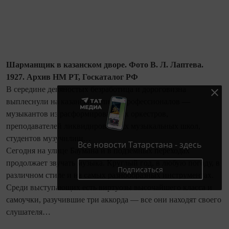
Шарманщик в казанском дворе. Фото В. Л. Лаптева.
1927. Архив НМ РТ, Госкаталог РФ
В середине девяностых безработица и дороговизна
выплеснули на казанские улицы профессионалов —
музыкантов из расформированных оркестров,
преподавателей ликвидированных музыкальных школ,
студентов музучилищ…
Все новости Татарстана - здесь
Сегодня на улице Баумана и в подземных переходах
продолжает звучать музыка. Круглый год, в любую погоду, в
Подписаться
различном стиле и на самых разнообразных инструментах.
Среди выступающих есть виртуозы высочайшего класса и
самоучки, разучившие три аккорда — все они находят своего
слушателя…