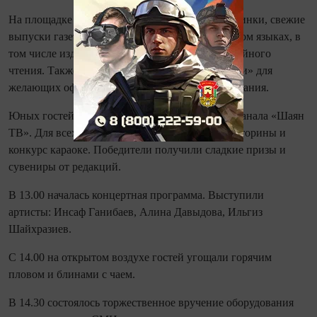
На площадке были представлены книжные новинки, свежие
выпуски газет и журналов на русском и татарском языках, в
том числе издания для детей, подростков и семейного
чтения. Также работала точка АО «Почта России» для
желающих оформить подписки на печатные издания.
Юных гостей развлекали ростовые куклы телеканала «Шаян
ТВ». Для всех желающих провели лотереи, викторины и
конкурс караоке. Победители получили сладкие призы и
сувениры от редакций.
В 13.00 началась концертная программа. Выступили
артисты: Инсаф Ганибаев, Алина Давыдова, Ильгиз
Шайхразиев.
С 14.00 на открытом воздухе гостей угощали горячим
пловом и блинами с чаем.
В 14.30 состоялось торжественное вручение оборудования