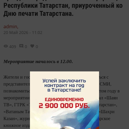
Республики Татарстан, приуроченный ко
Дню печати Татарстана.
admin,
20 Май 2026 - 11:02
409
0
0
Мероприятие началось в 12.00.
Жители и гости столицы смогли лично пообщаться с
представителями республиканских и городских СМИ,
познакомиться и приобрести их продукцию. В этом году в
мероприятии приняли участие: детский телеканал «Шаян
ТВ», ГТРК «Татарстан», газеты «Республика Татарстан»,
«Ватаным Татарстан», «Казанские ведомости», «Шахри
Казан», журналы «Казань» и «Сююмбике», Татарское
книжное издательство и другие.