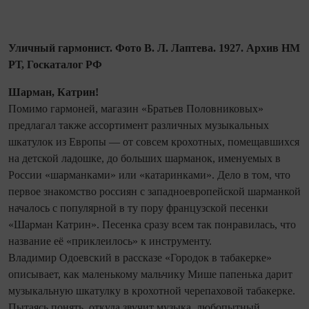
Уличный гармонист. Фото В. Л. Лаптева. 1927. Архив НМ
РТ, Госкаталог РФ
Шарман, Катрин!
Помимо гармоней, магазин «Братьев Половниковых»
предлагал также ассортимент различных музыкальных
шкатулок из Европы — от совсем крохотных, помещавшихся
на детской ладошке, до больших шарманок, именуемых в
России «шарманками» или «катаринками». Дело в том, что
первое знакомство россиян с западноевропейской шарманкой
началось с популярной в ту пору французской песенки
«Шарман Катрин». Песенка сразу всем так понравилась, что
название её «приклеилось» к инструменту.
Владимир Одоевский в рассказе «Городок в табакерке»
описывает, как маленькому мальчику Мише папенька дарит
музыкальную шкатулку в крохотной черепаховой табакерке.
Пытаясь понять, откуда звучит музыка, любопытный