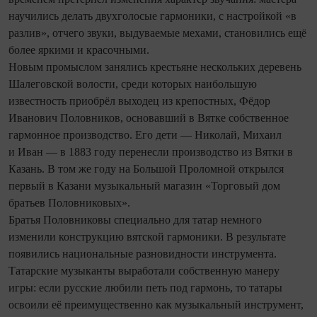
научились делать двухголосые гармоники, с настройкой «в
разлив», отчего звуки, выдуваемые мехами, становились ещё
более яркими и красочными.
Новым промыслом занялись крестьяне нескольких деревень
Шалеговской волости, среди которых наибольшую
известность приобрёл выходец из крепостных, Фёдор
Иванович Половников, основавший в Вятке собственное
гармонное производство. Его дети — Николай, Михаил
и Иван — в 1883 году перенесли производство из Вятки в
Казань. В том же году на Большой Проломной открылся
первый в Казани музыкальный магазин «Торговый дом
братьев Половниковых».
Братья Половниковы специально для татар немного
изменили конструкцию вятской гармоники. В результате
появились национальные разновидности инструмента.
Татарские музыканты выработали собственную манеру
игры: если русские любили петь под гармонь, то татары
освоили её преимущественно как музыкальный инструмент,