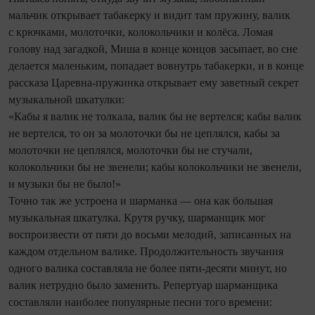
мальчик открывает табакерку и видит там пружину, валик
с крючками, молоточки, колокольчики и колёса. Ломая
голову над загадкой, Миша в конце концов засыпает, во сне
делается маленьким, попадает вовнутрь табакерки, и в конце
рассказа Царевна-пружинка открывает ему заветный секрет
музыкальной шкатулки:
«Кабы я валик не толкала, валик бы не вертелся; кабы валик
не вертелся, то он за молоточки бы не цеплялся, кабы за
молоточки не цеплялся, молоточки бы не стучали,
колокольчики бы не звенели; кабы колокольчики не звенели,
и музыки бы не было!»
Точно так же устроена и шарманка — она как большая
музыкальная шкатулка. Крутя ручку, шарманщик мог
воспроизвести от пяти до восьми мелодий, записанных на
каждом отдельном валике. Продолжительность звучания
одного валика составляла не более пяти-десяти минут, но
валик нетрудно было заменить. Репертуар шарманщика
составляли наиболее популярные песни того времени: