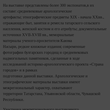
На выставке представлены более 300 экспонатов,в их
составе: средневековые археологические
артефакты; этнографические предметы XIX - начала XXвв.,
отражающие быт, занятия и ремесла татарского сельского
населения, женский костюм и его атрибуты; документальные
источники XVII-XVIII вв., мемориальные
материалы ученого-просветителя Каюма
Насыри, редкие книжные издания; современные
фотографии булгарских городищ и средневековых
надмогильных памятников, сделанные в ходе
исследований историко-археологического проекта «Страна
городов» и в рамках
подготовки данной выставки. Археологические и
этнографические материалы выставки имеют
межрегиональный характер, охватывают
территории Татарстана, Ульяновской области, Чувашской
Республики.
Участники межрегионального выставочного