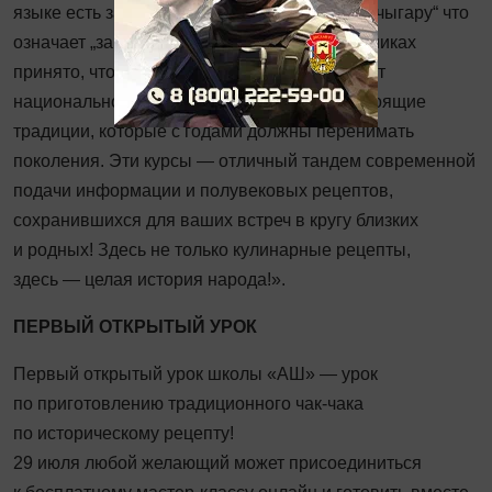
языке есть замечательная фраза „табак исе чыгару“ что
означает „запах сковородки“. На всех праздниках
принято, чтобы на кухне был вкусный аромат
национальной кухни. Это и есть самые настоящие
традиции, которые с годами должны перенимать
поколения. Эти курсы — отличный тандем современной
подачи информации и полувековых рецептов,
сохранившихся для ваших встреч в кругу близких
и родных! Здесь не только кулинарные рецепты,
здесь — целая история народа!».
ПЕРВЫЙ ОТКРЫТЫЙ УРОК
Первый открытый урок школы «АШ» — урок
по приготовлению традиционного чак-чака
по историческому рецепту!
29 июля любой желающий может присоединиться