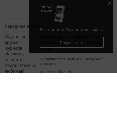
Показать ещё ➜
Народные новости
Все новости Татарстана - здесь
Дорогие друзья журнала «Казань»,
Подписаться
спешите подписаться на любимый
журнал!
Продолжается подписка на журнал
«Казань»
13788
0
1
Показать ещё ➜
Архив новостей