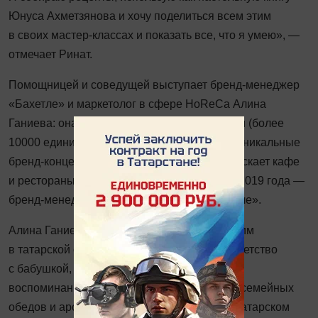
Юнуса Ахметзянова и хочу поделиться всем этим
в своих мастер-классах и показать все, что я умею», —
отмечает Ринат.
Помощницей и соведущей выступает бренд-менеджер
«Бахетле» и маркетолог в сфере HoReCa Алина
Ганиева: она руководит кондитерским цехом (более
10000 единиц продукции в месяц), создает уникальные
бренд-концепции в индустрии питания, запускает кафе
и рестораны разных концепций в Казани, с 2019 года —
бренд-менеджер в группе компании «Бахетле».
Алина Ганиева: «Будучи ребенком, выросшим
в татарской семье и проводящим все свое детство
с бабушкой, могу сказать с теплой улыбкой
воспоминаний — это период самых частых семейных
обедов и ароматов татарской выпечки! На татарском