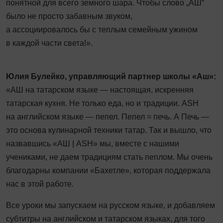
понятной для всего земного шара. Чтобы слово „АШ“
было не просто забавным звуком,
а ассоциировалось бы с теплым семейным ужином
в каждой части света!».
Юлия Булейко, управляющий партнер школы «Аш»:
«АШ на татарском языке — настоящая, искренняя
татарская кухня. Не только еда, но и традиции. ASH
на английском языке — пепел. Пепел = печь. А Печь —
это основа кулинарной техники татар. Так и вышло, что
назвавшись «АШ | ASH» мы, вместе с нашими
учениками, не даем традициям стать пеплом. Мы очень
благодарны компании «Бахетле», которая поддержала
нас в этой работе.
Все уроки мы запускаем на русском языке, и добавляем
субтитры на английском и татарском языках, для того