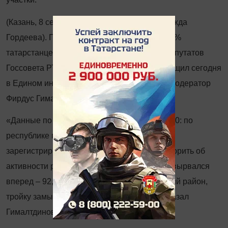
(Казань, 8 сентября, «Татар-информ», Надежда
Гордеева). По состоянию на 18.00, более 58%
татарстанцев проголосовали на выборах депутатов
Госсовета РТ шестого созыва. Об этом сообщил сегодня
в Едином информационном центре РТ его модератор
Фирдус Гималтдинов.
«Данные по активности избирателей на 18.00: по
республике проголосовало 58,1% из всех
зарегистрированных избирателей. Если говорить об
активности районов, то Апастовский район вырвался
вперед – 92,17%. На втором месте Кайбицкий район,
тройку замыкает Атнинский район», – рассказал
Гималтдинов.