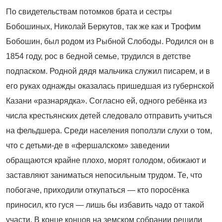
По свидетельствам потомков брата и сестры
Бобошиных, Николай Беркутов, так же как и Трофим
Бобошин, был родом из Рыбной Слободы. Родился он в
1854 году, рос в бедной семье, трудился в детстве
подпаском. Родной дядя мальчика служил писарем, и в
его руках однажды оказалась пришедшая из губернской
Казани «разнарядка». Согласно ей, одного ребёнка из
числа крестьянских детей следовало отправить учиться
на фельдшера. Среди населения поползли слухи о том,
что с детьми-де в «фершалском» заведении
обращаются крайне плохо, морят голодом, обижают и
заставляют заниматься непосильным трудом. Те, что
побогаче, приходили откупаться — кто поросёнка
приносил, кто гуся — лишь бы избавить чадо от такой
участи. В конце концов на земском собрании решили