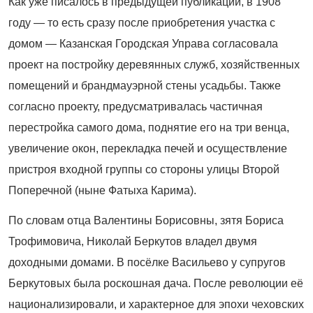
Как уже писалось в предыдущей пуб­ликации, в 1908
году — то есть сразу после приобретения участка с
домом — Казанская Городская Управа согласовала
проект на постройку деревянных служб, хозяйственных
помещений и бранд­мауэрной стены усадьбы. Также
согласно проекту, преду­сматривалась частичная
перестройка самого дома, поднятие его на три венца,
увеличение окон, перекладка печей и осуществление
пристроя входной группы со стороны улицы Второй
Поперечной (ныне Фатыха Карима).
По словам отца Валентины Борисовны, зятя Бориса
Трофимовича, Николай Беркутов владел двумя
доходными домами. В посёлке Васильево у супругов
Беркутовых была роскошная дача. После революции её
национализировали, и характерное для эпохи чеховских